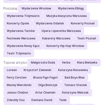
Poszukaj:
Wydarzenia Wrocław
Wydarzenia Elbląg
Wydarzenia Trójmiasto
Muzyka klasyczna Warszawa
Koncerty Opole
Wydarzenia Gdańsk
Koncerty Poznań
Wydarzenia Tarnów
Opera i operetka Warszawa
Festiwale Warszawa
Kabarety Warszawa
Teatr Poznań
Wydarzenia Nowy Sącz
Koncerty Hip Hop Wrocław
Teatr Trójmiasto
Topowi artyści:
Małgorzata Duda
Verba
Klara Bielawka
Loreen
Krzysztof Zalewski
Katarzyna Nosowska
Ferry Corsten
Bracia Figo Fagot
Bad Boys Blue
Maciej Wierzbicki
Olga Bończyk
Tomasz Steciuk
Janusz Chabior
Artur Chamski
Katarzyna Walczak
Zdechły Osa
Damiano David
Tede