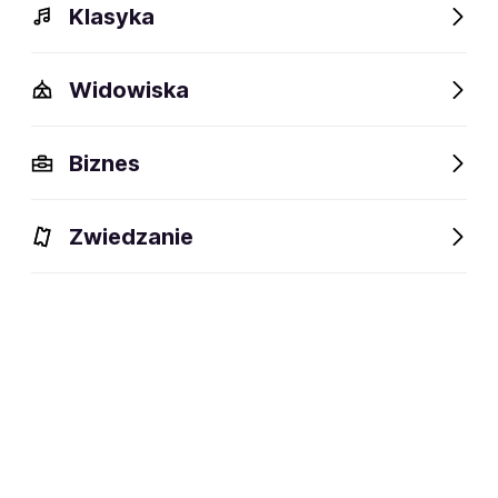
Klasyka
Widowiska
Szczegóły
Opis
Wydarzenia
FAQ
Fani lubią też
Biznes
Szczegóły
Zwiedzanie
66 lat
wiek:
10.07.1960
data urodzenia:
Wolbórz
miejsce urodzenia:
Aktor (teatralny, dubbingowy,
dyscyplina:
filmowy, serialowy), lektor i pisarz