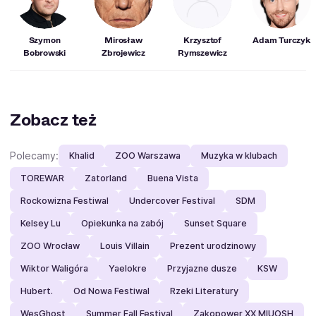
„Zbrodnia i kara”, „Poskromienie złośnicy”, „Dziady”,
„Iwona, księżniczka Burgunda”, „Zbójcy”, „Lot nad
kukułczym gniazdem”, „Himalaje”, „Wiele demonów”,
Szymon
Mirosław
Krzysztof
Adam Turczyk
„Pokora”, „Płatonow”, „Zanurzenie” oraz „Empuzjon”.
Bobrowski
Zbrojewicz
Rymszewicz
Zobacz też
Polecamy:
Khalid
ZOO Warszawa
Muzyka w klubach
TOREWAR
Zatorland
Buena Vista
Rockowizna Festiwal
Undercover Festival
SDM
Kelsey Lu
Opiekunka na zabój
Sunset Square
ZOO Wrocław
Louis Villain
Prezent urodzinowy
Wiktor Waligóra
Yaelokre
Przyjazne dusze
KSW
Hubert.
Od Nowa Festiwal
Rzeki Literatury
WesGhost
Summer Fall Festival
Zakopower XX MIUOSH