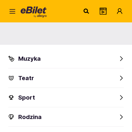
Grzeg
Home
Artysta
Grzegorz Przybył
Grzegorz Przybył
Muzyka
Sprawdź wydarzenia
Teatr
FanAlert
Sport
Rodzina