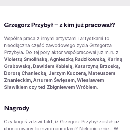
Adventures”.
Grzegorz Przybył – z kim już pracował?
Wspólna praca z innymi artystami i artystkami to
nieodłączna część zawodowego życia Grzegorza
Przybyła. Do tej pory aktor współpracował już m.in. z
Violettą Smolińską, Agnieszką Radzikowską, Kariną
Grabowską, Dawidem Kobielą, Katarzyną Brzoską,
Dorotą Chaniecką, Jerzym Kuczerą, Mateuszem
Znanieckim, Arturem Święsem, Wiesławem
Sławikiem czy też Zbigniewem Wróblem.
Nagrody
Czy kogoś zdziwi fakt, iż Grzegorz Przybył został już
uhonorowany licznymi nagrodami? Niekoniecznie… W