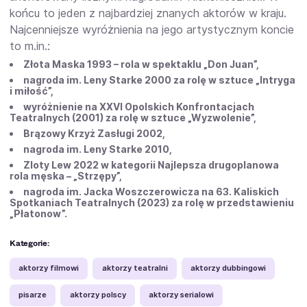
końcu to jeden z najbardziej znanych aktorów w kraju.
Najcenniejsze wyróżnienia na jego artystycznym koncie
to m.in.:
Złota Maska 1993 – rola w spektaklu „Don Juan”,
nagroda im. Leny Starke 2000 za rolę w sztuce „Intryga
i miłość”,
wyróżnienie na XXVI Opolskich Konfrontacjach
Teatralnych (2001) za rolę w sztuce „Wyzwolenie”,
Brązowy Krzyż Zasługi 2002,
nagroda im. Leny Starke 2010,
Zloty Lew 2022 w kategorii Najlepsza drugoplanowa
rola męska – „Strzępy”,
nagroda im. Jacka Woszczerowicza na 63. Kaliskich
Spotkaniach Teatralnych (2023) za rolę w przedstawieniu
„Płatonow”.
Kategorie:
aktorzy filmowi
aktorzy teatralni
aktorzy dubbingowi
pisarze
aktorzy polscy
aktorzy serialowi