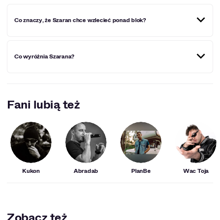
Co znaczy, że Szaran chce wzlecieć ponad blok?
Muzyk ma tu na myśli to, że chciałby przebić się przez
Co wyróżnia Szarana?
innych artystów i zostać dostrzeżony.
Muzyka wyróżnia autentyczność, talent i determinacja.
Fani lubią też
Kukon
Abradab
PlanBe
Wac Toja
Zobacz też