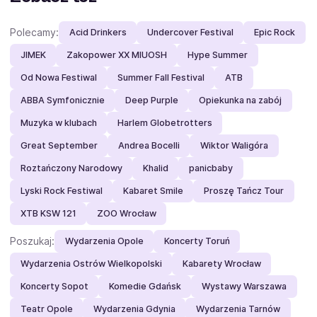
Polecamy:
Acid Drinkers
Undercover Festival
Epic Rock
JIMEK
Zakopower XX MIUOSH
Hype Summer
Od Nowa Festiwal
Summer Fall Festival
ATB
ABBA Symfonicznie
Deep Purple
Opiekunka na zabój
Muzyka w klubach
Harlem Globetrotters
Great September
Andrea Bocelli
Wiktor Waligóra
Roztańczony Narodowy
Khalid
panicbaby
Lyski Rock Festiwal
Kabaret Smile
Proszę Tańcz Tour
XTB KSW 121
ZOO Wrocław
Poszukaj:
Wydarzenia Opole
Koncerty Toruń
Wydarzenia Ostrów Wielkopolski
Kabarety Wrocław
Koncerty Sopot
Komedie Gdańsk
Wystawy Warszawa
Teatr Opole
Wydarzenia Gdynia
Wydarzenia Tarnów