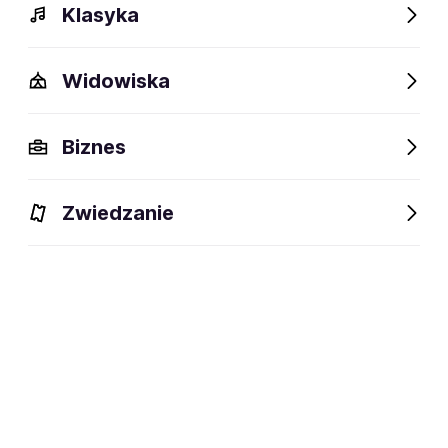
Klasyka
Widowiska
Szczegóły
Opis
Wydarzenia
FAQ
Fani lubią też
Biznes
Szczegóły
Zwiedzanie
Nowa Huta
miejsce urodzenia:
raper
dyscyplina:
social media: