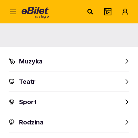
Szar
Home
Artysta
Szaran
Szaran
Muzyka
Sprawdź wydarzenia
Teatr
FanAlert
Sport
Rodzina