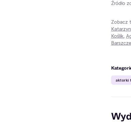
Źródło zd
Zobacz 
Katarzyn
Koślik
,
Ag
Barszcz
Kategori
aktorki 
Wyd