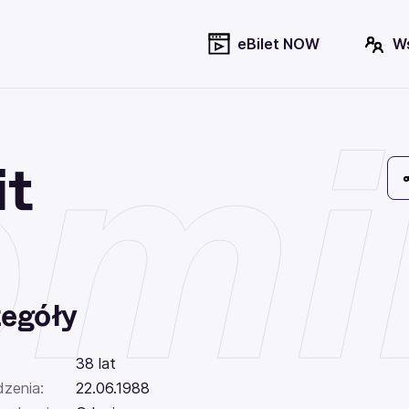
eBilet NOW
W
mi
it
egóły
38 lat
dzenia:
22.06.1988