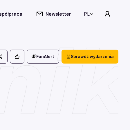
spółpraca
Newsletter
PL
nik
FanAlert
Sprawdź wydarzenia