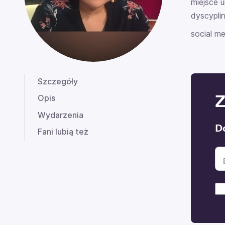
miejsce u
dyscyplin
social me
Szczegóły
Z
Opis
Wydarzenia
D
Fani lubią też