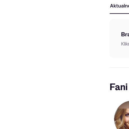
Aktualn
Br
Kli
Fani