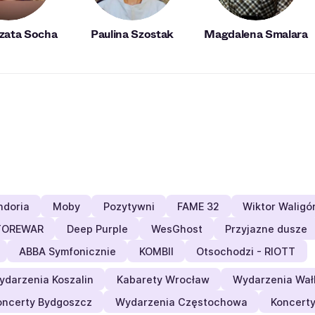
zata Socha
Paulina Szostak
Magdalena Smalara
doria
Moby
Pozytywni
FAME 32
Wiktor Waligó
TOREWAR
Deep Purple
WesGhost
Przyjazne dusze
ABBA Symfonicznie
KOMBII
Otsochodzi - RIOTT
ydarzenia Koszalin
Kabarety Wrocław
Wydarzenia Wał
oncerty Bydgoszcz
Wydarzenia Częstochowa
Koncerty