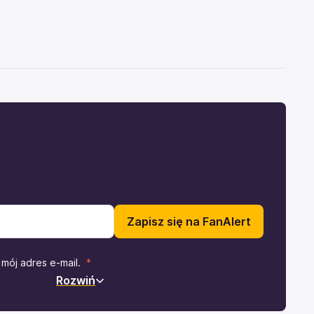
Zapisz się na FanAlert
mój adres e-mail.
Rozwiń