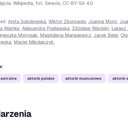
jęcia: Wikipedia, fot. Serecki, CC-BY-SA 4.0
też:
Anita Sokołowska
,
Wiktor Zborowski
,
Joanna Moro
,
Joa
a Warnke
,
Aleksandra Popławska
,
Zdzisław Wardejn
,
Łukasz 
nieszka Matysiak
,
Magdalena Margulewicz
,
Jacek Beler
,
Ol
ewska
,
Maciej Mikołajczyk
,
e:
teatralne
aktorki polskie
aktorki musicalowe
aktorki 
arzenia