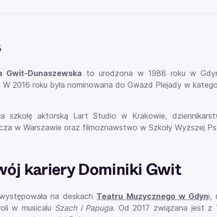
s
a Gwit-Dunaszewska
to urodzona w 1988 roku w Gdyni 
. W 2016 roku była nominowana do Gwazd Plejady w katego
a szkołę aktorską Lart Studio w Krakowie, dziennikarst
za w Warszawie oraz filmoznawstwo w Szkoły Wyższej Psy
ój kariery Dominiki Gwit
 występowała na deskach
Teatru Muzycznego w Gdyn
i,
roli w musicalu
Szach i Papuga
. Od 2017 związana jest z