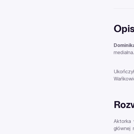
Opi
Dominik
medialna
Ukończył
Wańkowic
Rozw
Aktorka
głównej 