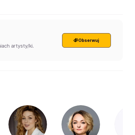
Obserwuj
ach artysty/ki.