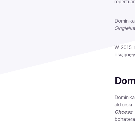
repertuar
Dominika
Singielka
W 2015 r
osiągnęł
Domi
Dominika
aktorski
Chcesz 
bohatera