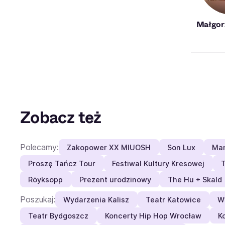
Małgor
Zobacz też
Polecamy:
Zakopower XX MIUOSH
Son Lux
Man
Proszę Tańcz Tour
Festiwal Kultury Kresowej
Röyksopp
Prezent urodzinowy
The Hu + Skald
Poszukaj:
Wydarzenia Kalisz
Teatr Katowice
W
Teatr Bydgoszcz
Koncerty Hip Hop Wrocław
K