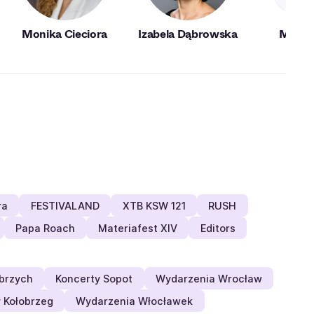
Monika Cieciora
Izabela Dąbrowska
Marta
ra
FESTIVALAND
XTB KSW 121
RUSH
Papa Roach
Materiafest XIV
Editors
brzych
Koncerty Sopot
Wydarzenia Wrocław
 Kołobrzeg
Wydarzenia Włocławek