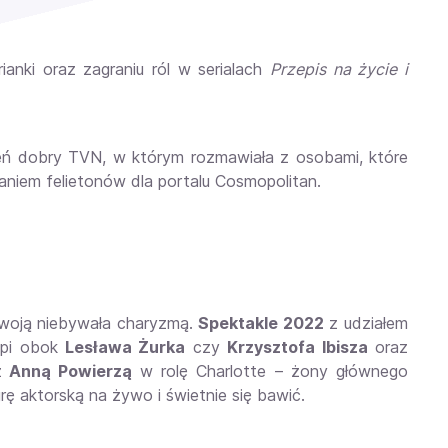
ianki oraz zagraniu ról w serialach
Przepis na życie i
ień dobry TVN, w którym rozmawiała z osobami, które
aniem felietonów dla portalu Cosmopolitan.
 swoją niebywała charyzmą.
Spektakle 2022
z udziałem
ąpi obok
Lesława Żurka
czy
Krzysztofa Ibisza
oraz
z
Anną Powierzą
w rolę Charlotte – żony głównego
ę aktorską na żywo i świetnie się bawić.