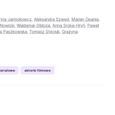
nna Jarmołowicz
,
Aleksandra Szwed
,
Marian Opania
,
Nowicki
,
Waldemar Obłoza
,
Anna Sroka-Hryń
,
Paweł
ga Paszkowska
,
Tomasz Steciuk
,
Grażyna
serialowe
aktorki filmowe