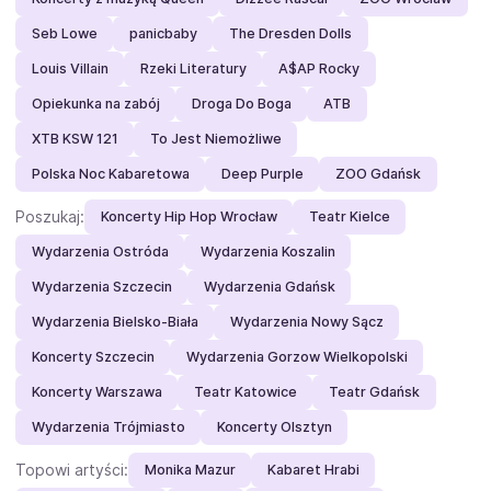
Seb Lowe
panicbaby
The Dresden Dolls
Louis Villain
Rzeki Literatury
A$AP Rocky
Opiekunka na zabój
Droga Do Boga
ATB
XTB KSW 121
To Jest Niemożliwe
Polska Noc Kabaretowa
Deep Purple
ZOO Gdańsk
Poszukaj:
Koncerty Hip Hop Wrocław
Teatr Kielce
Wydarzenia Ostróda
Wydarzenia Koszalin
Wydarzenia Szczecin
Wydarzenia Gdańsk
Wydarzenia Bielsko-Biała
Wydarzenia Nowy Sącz
Koncerty Szczecin
Wydarzenia Gorzow Wielkopolski
Koncerty Warszawa
Teatr Katowice
Teatr Gdańsk
Wydarzenia Trójmiasto
Koncerty Olsztyn
Topowi artyści:
Monika Mazur
Kabaret Hrabi