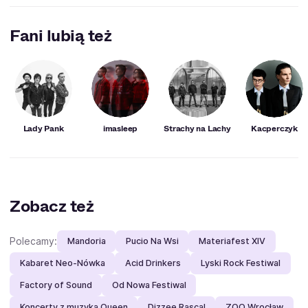
Nagrania z niektórymi występami artystów można
zobaczyć na ich stronie internetowej.
Fani lubią też
Lady Pank
imasleep
Strachy na Lachy
Kacperczyk
Zobacz też
Polecamy:
Mandoria
Pucio Na Wsi
Materiafest XIV
Kabaret Neo-Nówka
Acid Drinkers
Lyski Rock Festiwal
Factory of Sound
Od Nowa Festiwal
Koncerty z muzyką Queen
Dizzee Rascal
ZOO Wrocław