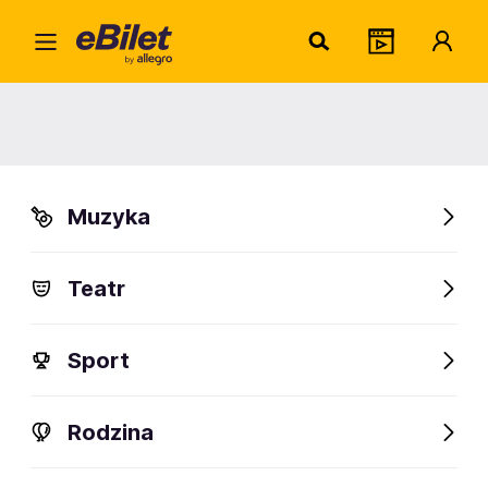
ARS 
Home
Artysta
ARS LATRANS Orchestra
ARS LATRANS Orchestra
Muzyka
Sprawdź wydarzenia
Teatr
FanAlert
Sport
Rodzina