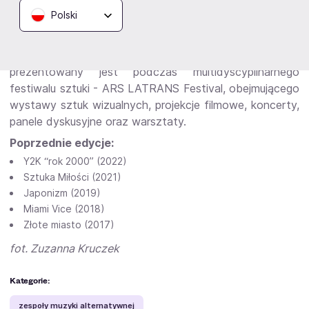
z zespołem nago i ARS LATRANS Orchestra, można
Polski
również usłyszeć ją w nowych wydaniach zespołu Hurt.
ARS LATRANS Orchestra to główny projekt
Stowarzyszenia ARS LATRANS, który premierowo
prezentowany jest podczas multidyscyplinarnego
festiwalu sztuki - ARS LATRANS Festival, obejmującego
wystawy sztuk wizualnych, projekcje filmowe, koncerty,
panele dyskusyjne oraz warsztaty.
Poprzednie edycje:
Y2K “rok 2000” (2022)
Sztuka Miłości (2021)
Japonizm (2019)
Miami Vice (2018)
Złote miasto (2017)
fot. Zuzanna Kruczek
Kategorie:
zespoły muzyki alternatywnej