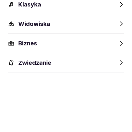
Klasyka
Widowiska
Biznes
Zwiedzanie
Bilety
Dlaczego warto?
O wydarzeniu
Artyści
BILETY
Filtruj