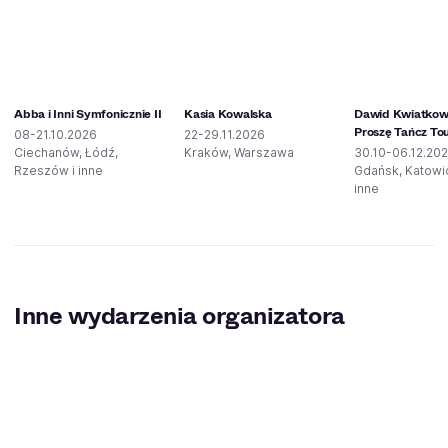
Abba i Inni Symfonicznie II
Kasia Kowalska
Dawid Kwiatkows
Proszę Tańcz To
08-21.10.2026
22-29.11.2026
Ciechanów, Łódź,
Kraków, Warszawa
30.10-06.12.20
Rzeszów i inne
Gdańsk, Katowic
inne
Inne wydarzenia organizatora