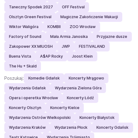
Taneczny Spodek 2027
OFF Festival
Olsztyn Green Festival
Magiczne Zakończenie Wakacji
Wiktor Waligóra
KOMBII
ZOO Wrocław
Factory of Sound
Mała Armia Janosika
Przyjazne dusze
Zakopower XX MIUOSH
JWP
FESTIVALAND
Buena Vista
A$AP Rocky
Joost Klein
The Hu + Skald
Poszukaj:
Komedie Gdańsk
Koncerty Mrągowo
Wydarzenia Gdańsk
Wydarzenia Zielona Góra
Opera i operetka Wrocław
Koncerty Łódź
Koncerty Olsztyn
Koncerty Kielce
Wydarzenia Ostrów Wielkopolski
Koncerty Białystok
Wydarzenia Kraków
Wydarzenia Płock
Koncerty Gdańsk
Teatr Katowice
Wydarzenia Trójmiasto