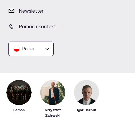
Krzysztof Zalewski wraca na trasę
koncertową!
Newsletter
Pomoc i kontakt
Polski
Artyści
Lemon
Krzysztof
Igor Herbut
Zalewski