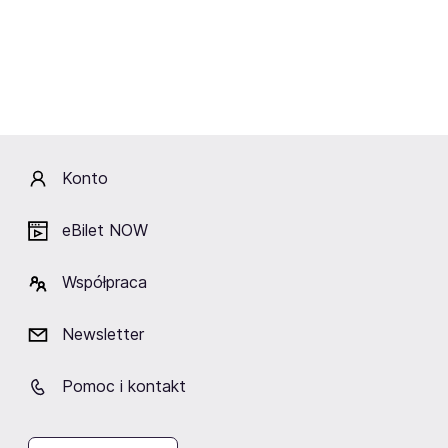
Cafe
im. Henryka Bisty
Śląskiego
Chorzów
Ruda Śląska
Chorzów
Fani lubią też
Konto
eBilet NOW
TAURON Arena Kraków
ERGO ARENA
Hala Spodek
Współpraca
Kraków
Gdańsk/Sopot
Katowice
Newsletter
Pomoc i kontakt
Zobacz też