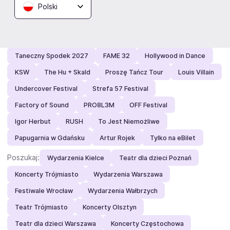
Polski
Polecamy:
Urszula
Mandoria
Yaelokre
nosowska.xxx
Igo na hali
Epic Rock
Editors
Taneczny Spodek 2027
FAME 32
Hollywood in Dance
KSW
The Hu + Skald
Proszę Tańcz Tour
Louis Villain
Undercover Festival
Strefa 57 Festival
Factory of Sound
PRO8L3M
OFF Festival
Igor Herbut
RUSH
To Jest Niemożliwe
Papugarnia w Gdańsku
Artur Rojek
Tylko na eBilet
Poszukaj:
Wydarzenia Kielce
Teatr dla dzieci Poznań
Koncerty Trójmiasto
Wydarzenia Warszawa
Festiwale Wrocław
Wydarzenia Wałbrzych
Teatr Trójmiasto
Koncerty Olsztyn
Teatr dla dzieci Warszawa
Koncerty Częstochowa