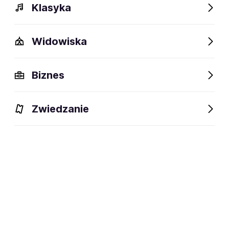
Klasyka
Widowiska
Biznes
Zwiedzanie
Wydarzenia
Opis
Obiekty w pobliżu
Fani lubią t
Wydarzenia
Aktualne
Wybrane dla Ciebie
Niedostępne w tym obiekcie