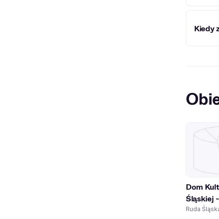
W MOSi
Kiedy 
równie
MOSiR 
Obie
Dom Kult
Śląskiej 
Ruda Śląsk