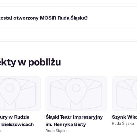
R Ruda Śląska odbywają się różnorodne wydarzenia kulturaln
został otworzony MOSiR Ruda Śląska?
ż miejsce wydarzenia sportowe.
Ruda Śląska został utworzony w 1993 roku.
kty w pobliżu
ury w Rudzie
Śląski Teatr Impresaryjny
Szynk Wie
- Bielszowicach
im. Henryka Bisty
Ruda Śląska
a
Ruda Śląska