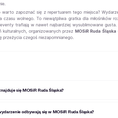
ie.
 warto zapoznać się z repertuarem tego miejsca? Wydarzen
a czasu wolnego. To niewątpliwa gratka dla miłośników roz
a eventy trafiają w nawet najbardziej wysublimowane gust
 kulturalnych, organizowanych przez
MOSiR Ruda Śląska
ę przeżycia czegoś niezapomnianego.
znajduje się MOSiR Ruda Śląska?
Ruda Śląska znajduje się przy ulicy Hallera 14A.
wydarzenie odbywają się w MOSiR Ruda Śląska?