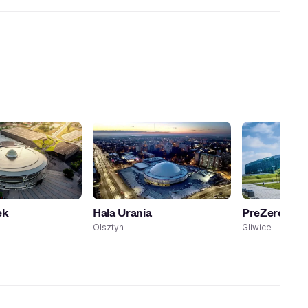
ek
Hala Urania
PreZero Are
Olsztyn
Gliwice