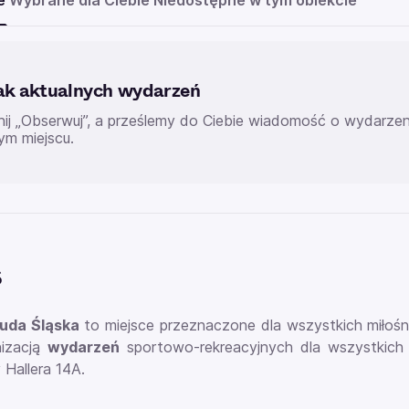
e
Wybrane dla Ciebie
Niedostępne w tym obiekcie
ak aktualnych wydarzeń
knij „Obserwuj”, a prześlemy do Ciebie wiadomość o wydarz
ym miejscu.
s
uda Śląska
to miejsce przeznaczone dla wszystkich miłośni
nizacją
wydarzeń
sportowo-rekreacyjnych dla wszystkich z
y Hallera 14A.