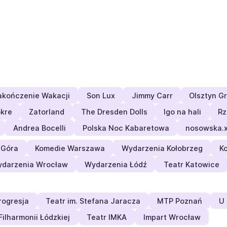
akończenie Wakacji
Son Lux
Jimmy Carr
Olsztyn Gr
okre
Zatorland
The Dresden Dolls
Igo na hali
Rz
Andrea Bocelli
Polska Noc Kabaretowa
nosowska.
 Góra
Komedie Warszawa
Wydarzenia Kołobrzeg
K
darzenia Wrocław
Wydarzenia Łódź
Teatr Katowice
rogresja
Teatr im. Stefana Jaracza
MTP Poznań
U 
ilharmonii Łódzkiej
Teatr IMKA
Impart Wrocław