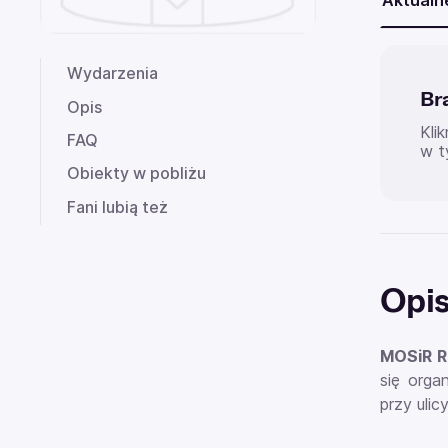
Aktualn
Wydarzenia
Br
Opis
Kli
FAQ
w t
Obiekty w pobliżu
Fani lubią też
Opi
MOSiR R
się orga
przy ulic