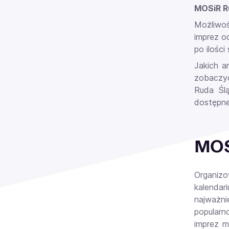
MOSiR R
Możliwoś
imprez o
po ilośc
Jakich a
zobaczyć
Ruda Ślą
dostępne
MOSi
Organiz
kalendar
najważni
popularn
imprez 