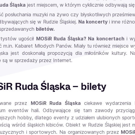
uda Śląska
jest miejscem, w którym cyklicznie odbywają się i
ć posłuchania muzyki na żywo czy błyskotliwych prześmie
dbywających się w Rudzie Śląskiej.
Na koncerty
i inne różn
i sprzedawanych
biletów.
rtystów ugościł
MOSiR Ruda Śląska? Na koncertach
i wy
 m.in. Kabaret Młodych Panów. Miały tu również miejsce 
ska jest doskonałą propozycją dla miłośników kultury.
 są w sprzedaży przez Internet.
R Ruda Śląska – bilety
owane przez
MOSiR Ruda Śląska
ciekawe wydarzenia k
ium eventów hali. Odbywające się tam zawody przyciąg
ejszych hobby, dlatego eventy z udziałem ulubionych spor
ością wśród śląskich kibiców. Obiekt w Rudzie Śląskiej jes
muzycznych i sportowych. Na organizowanych przez
MOSiR