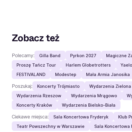
Zobacz też
Polecamy:
Gilla Band
Pyrkon 2027
Magiczne Z
Proszę Tańcz Tour
Harlem Globetrotters
Yael
FESTIVALAND
Modestep
Mała Armia Janosika
Poszukaj:
Koncerty Trójmiasto
Wydarzenia Zielona
Wydarzenia Rzeszow
Wydarzenia Mrągowo
Wy
Koncerty Kraków
Wydarzenia Bielsko-Biała
Ciekawe miejsca:
Sala Koncertowa Fryderyk
Klub P
Teatr Powszechny w Warszawie
Sala Koncertowa F