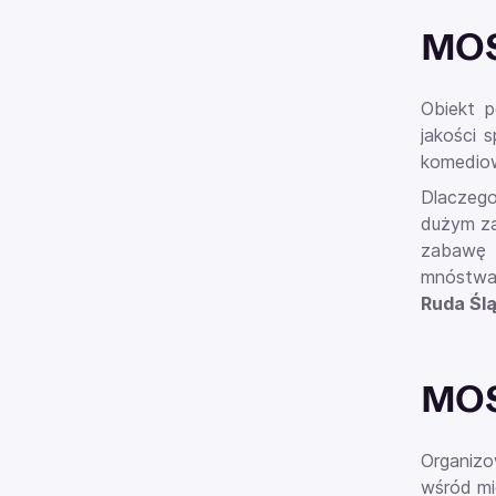
MOSi
Obiekt p
jakości 
komediow
Dlaczeg
dużym za
zabawę 
mnóstwa 
Ruda Ślą
MOSi
Organiz
wśród mi