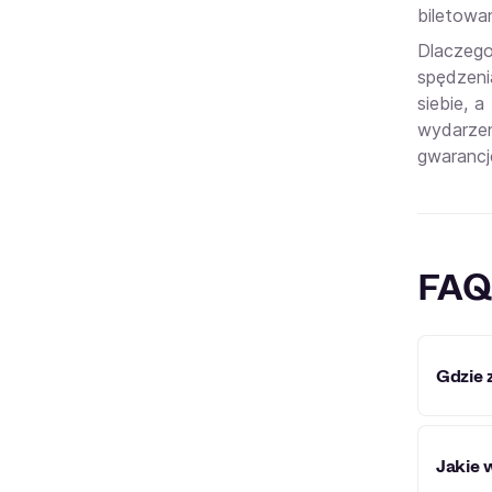
biletowan
Dlaczego
spędzeni
siebie, 
wydarzeń
gwarancj
FAQ
Gdzie 
MOSiR 
Jakie 