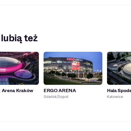
 lubią też
Arena Kraków
ERGO ARENA
Hala Spod
Gdańsk/Sopot
Katowice