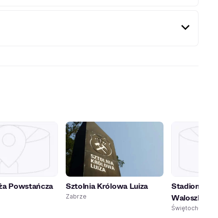
e, m.in. stand-upy, koncerty i występu. Mają tu
ża Powstańcza
Sztolnia Królowa Luiza
Stadion Skał
Waloszka
Zabrze
Świętochłowice