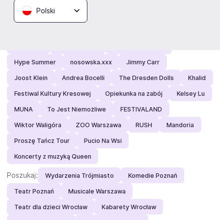
Zobacz też
Polski
Polecamy:
Magiczne Zakończenie Wakacji
Papa Roach
Igo na hali
Dizzee Rascal
Factory of Sound
Hype Summer
nosowska.xxx
Jimmy Carr
Joost Klein
Andrea Bocelli
The Dresden Dolls
Khalid
Festiwal Kultury Kresowej
Opiekunka na zabój
Kelsey Lu
MUNA
To Jest Niemożliwe
FESTIVALAND
Wiktor Waligóra
ZOO Warszawa
RUSH
Mandoria
Proszę Tańcz Tour
Pucio Na Wsi
Koncerty z muzyką Queen
Poszukaj:
Wydarzenia Trójmiasto
Komedie Poznań
Teatr Poznań
Musicale Warszawa
Teatr dla dzieci Wrocław
Kabarety Wrocław