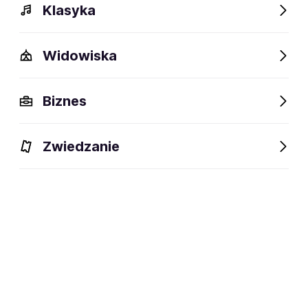
Klasyka
Widowiska
Biznes
Zwiedzanie
Wydarzenia
Opis
Obiekty w pobliżu
Fani lubią t
Wydarzenia
Aktualne
Wybrane dla Ciebie
Niedostępne w tym obiekcie