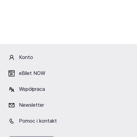
CENTRUM SPORTU
Miejskiego)
Gdynia
Gdynia
Gdynia
Fani lubią też
Konto
eBilet NOW
TAURON Arena Kraków
ERGO ARENA
Hala Spodek
Współpraca
Kraków
Gdańsk/Sopot
Katowice
Newsletter
Pomoc i kontakt