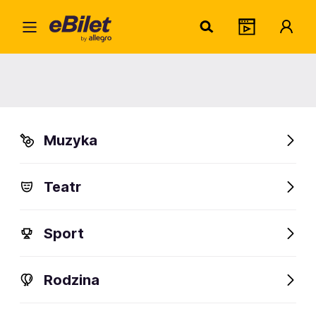
Uniw
Home
Miejsce
Uniwersytet WSB Merito Gdynia
Uniwersytet WSB Merito
Gdynia
Muzyka
Gdynia, Śląska 35/37
Teatr
Sprawdź wydarzenia
Sport
Rodzina