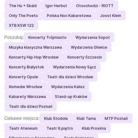
The Hu + Skald
Igor Herbut
Otsochodzi - RIOTT
Only The Poets
Polska Noc Kabaretowa
Joost Klein
XTB KSW 122
Poszukaj:
Koncerty Trójmiasto
Wydarzenia Sopot
Muzyka klasyczna Warszawa
Wydarzenia Gliwice
Koncerty Hip Hop Wrocław
Koncerty Szczecin
Koncerty Białystok
Wydarzenia Nowy Sącz
Koncerty Opole
Teatr dla dzieci Wrocław
Komedie Wrocław
Wydarzenia Kalisz
Kabarety Warszawa
Stand-up Kraków
Teatr dla dzieci Poznań
Ciekawe miejsca:
Klub Stodoła
Klub Tama
MTP Poznań
Teatr Ateneum
Teatr 6.piętro
Klub Proxima