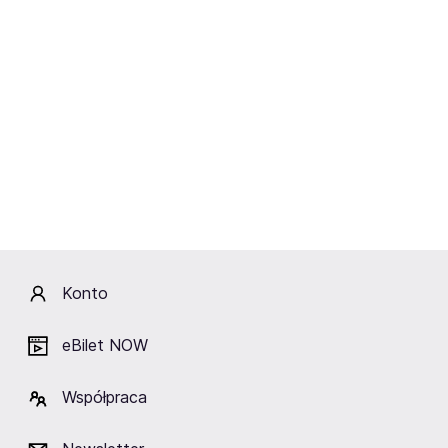
Obiekty w pobliżu
Klub Proxima
Teatr WARSawy
PIĘTRO NIŻEJ
Warszawa
Warszawa
Warszawa
Konto
eBilet NOW
Fani lubią też
Współpraca