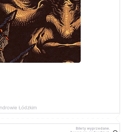
androwie Łódzkim
Bilety wyprzedane.