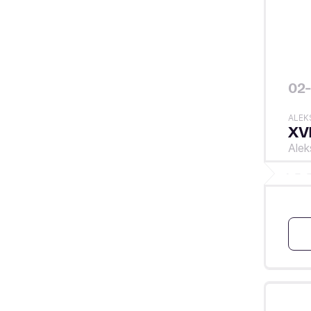
02-
ALEK
XV
Ale