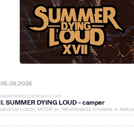
05.09.2026
SANDROWSKIE CENTRUM KULTURY
II. SUMMER DYING LOUD - camper
ksandrów Łódzki,
MOSiR im. Włodzimierza Smolarka w Aleks