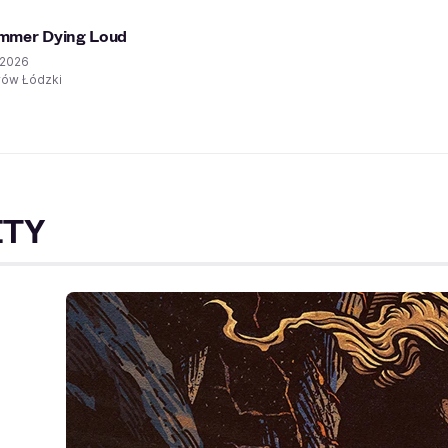
ummer Dying Loud
.2026
rów Łódzki
ETY