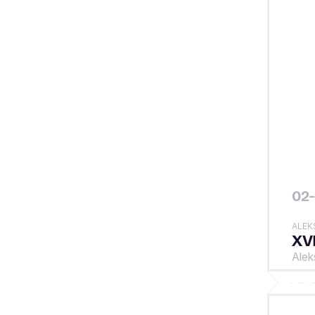
02-
ALEK
XV
Ale