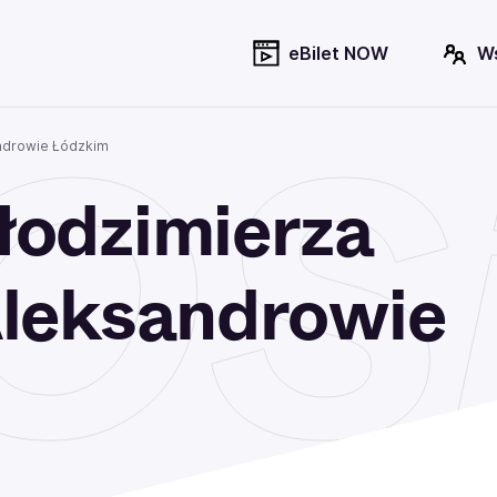
eBilet NOW
W
Si
ndrowie Łódzkim
odzimierza
leksandrowie