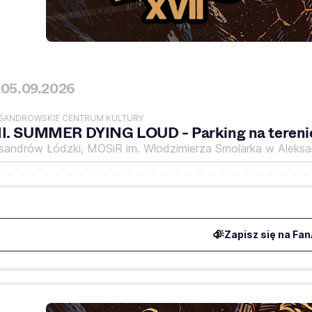
05.09.2026
SANDROWSKIE CENTRUM KULTURY
II. SUMMER DYING LOUD - Parking na teren
ksandrów Łódzki,
MOSiR im. Włodzimierza Smolarka w Aleks
Zapisz się na Fan