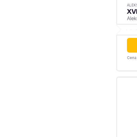
ALEK
XV
Ale
Cena 