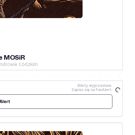
ie MOSiR
androwie Łódzkim
Bilety wyprzedane.
Zapisz się na FanAlert.
Alert