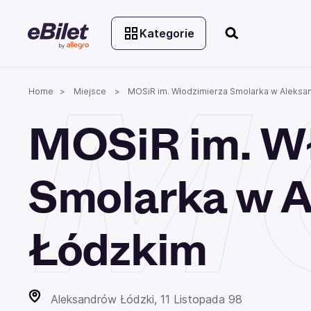
Kategorie
MO
Home
Miejsce
MOSiR im. Włodzimierza Smolarka w Aleksa
MOSiR im. Wł
Smolarka w A
Łódzkim
Aleksandrów Łódzki, 11 Listopada 98