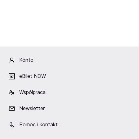
ESL Arena
Leśniczówka Rock'n'Roll
Piąty Dom
Cafe
Katowice
Katowice
Chorzów
Fani lubią też
Konto
eBilet NOW
Współpraca
TAURON Arena Kraków
ERGO ARENA
Hala Spodek
Kraków
Gdańsk/Sopot
Katowice
Newsletter
Pomoc i kontakt