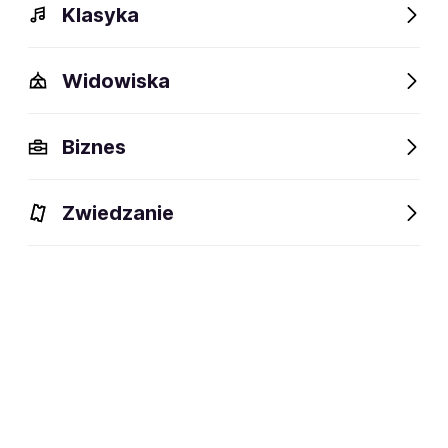
Klasyka
Widowiska
Biznes
Wydarzenia
Opis
Obiekty w pobliżu
Fani lubią t
Zwiedzanie
Wydarzenia
Aktualne
Wybrane dla Ciebie
Niedostępne w tym obiekcie