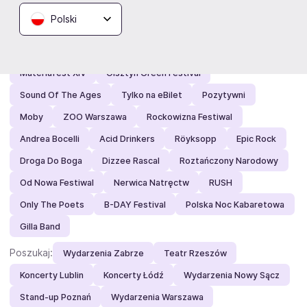
Zobacz też
Polski
Polecamy:
MUNA
Sunset Square
Kabaret Neo-Nówka
Materiafest XIV
Olsztyn Green Festival
Sound Of The Ages
Tylko na eBilet
Pozytywni
Moby
ZOO Warszawa
Rockowizna Festiwal
Andrea Bocelli
Acid Drinkers
Röyksopp
Epic Rock
Droga Do Boga
Dizzee Rascal
Roztańczony Narodowy
Od Nowa Festiwal
Nerwica Natręctw
RUSH
Only The Poets
B-DAY Festival
Polska Noc Kabaretowa
Gilla Band
Poszukaj:
Wydarzenia Zabrze
Teatr Rzeszów
Koncerty Lublin
Koncerty Łódź
Wydarzenia Nowy Sącz
Stand-up Poznań
Wydarzenia Warszawa