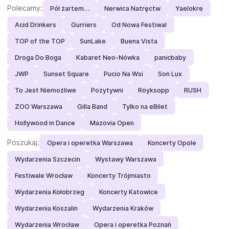
Polecamy:
Pół żartem…
Nerwica Natręctw
Yaelokre
Acid Drinkers
Gurriers
Od Nowa Festiwal
TOP of the TOP
SunLake
Buena Vista
Droga Do Boga
Kabaret Neo-Nówka
panicbaby
JWP
Sunset Square
Pucio Na Wsi
Son Lux
To Jest Niemożliwe
Pozytywni
Röyksopp
RUSH
ZOO Warszawa
Gilla Band
Tylko na eBilet
Hollywood in Dance
Mazovia Open
Poszukaj:
Opera i operetka Warszawa
Koncerty Opole
Wydarzenia Szczecin
Wystawy Warszawa
Festiwale Wrocław
Koncerty Trójmiasto
Wydarzenia Kołobrzeg
Koncerty Katowice
Wydarzenia Koszalin
Wydarzenia Kraków
Wydarzenia Wrocław
Opera i operetka Poznań