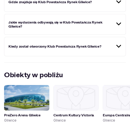
Gdzie znajduje się Klub Powstańcza Rynek Gliwice?
Klub Powstańcza Rynek Gliwice znajduje się w
Jakie wydarzenia odbywają się w Klub Powstańcza Rynek
historycznym centrum miasta, na Rynku w Gliwicach, łatwo
Gliwice?
dostępny spacerując po malowniczych uliczkach starego
miasta.
Klub oferuje szeroką gamę wydarzeń kulturalnych i
Kiedy został otworzony Klub Powstańcza Rynek Gliwice?
rozrywkowych, takich jak koncerty różnych gatunków
muzycznych, spektakle stand-up, imprezy taneczne oraz
klimatyczne występy na żywo.
Oficjalne otwarcie miało miejsce 29.10. 2022 roku.
Obiekty w pobliżu
PreZero Arena Gliwice
Centrum Kultury Victoria
Europa Centraln
Gliwice
Gliwice
Gliwice