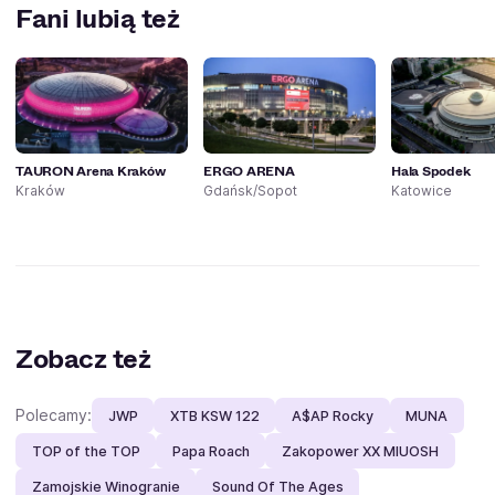
Fani lubią też
TAURON Arena Kraków
ERGO ARENA
Hala Spodek
Kraków
Gdańsk/Sopot
Katowice
Zobacz też
Polecamy:
JWP
XTB KSW 122
A$AP Rocky
MUNA
TOP of the TOP
Papa Roach
Zakopower XX MIUOSH
Zamojskie Winogranie
Sound Of The Ages