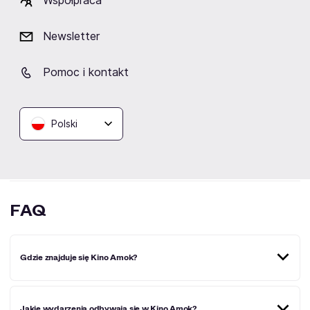
Współpraca
warto Gliwicki Festiwal Bachowski czy też All
Improvviso z udziałem Arianny Savall, Pettera Udlanda
Newsletter
Johansena, Hirundo Marisa, Łukasza Kuropaczewskiego,
Aleksandra Dębicza oraz Jakuba Józefa Orlińskiego.
Bilety do Kina Amok
na to wydarzenie sprzedały się
Pomoc i kontakt
błyskawicznie.
Aby móc uczestniczyć w eventach organizowanych w
Polski
Kinie Amok
należy mieć przy sobie ważną wejściówkę.
Wydarzenia cieszą się dużym zainteresowaniem,
dlatego warto zarezerwować miejsce nieco wcześniej.
FAQ
Gdzie znajduje się Kino Amok?
Kino Amok znajduje się przy ulicy Dolnych Wałów 3 w
Jakie wydarzenia odbywają się w Kino Amok?