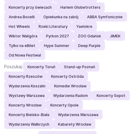
Koncerty przy świecach
Harlem Globetrotters
Andrea Bocelli
Opiekunka na zabój
ABBA Symfonicznie
Hot Wheels
Rzeki Literatury
Yaelokre
Wiktor Waligóra
Pyrkon 2027
ZOO Gdańsk
JIMEK
Tylko na eBilet
Hype Summer
Deep Purple
Od Nowa Festiwal
Poszukaj:
Koncerty Toruń
Stand-up Poznań
Koncerty Rzeszów
Koncerty Ostróda
Wydarzenia Koszalin
Komedie Wrocław
Wystawy Warszawa
Wydarzenia Radom
Koncerty Sopot
Koncerty Wrocław
Koncerty Opole
Koncerty Bielsko-Biała
Wydarzenia Warszawa
Wydarzenia Wałbrzych
Kabarety Wrocław