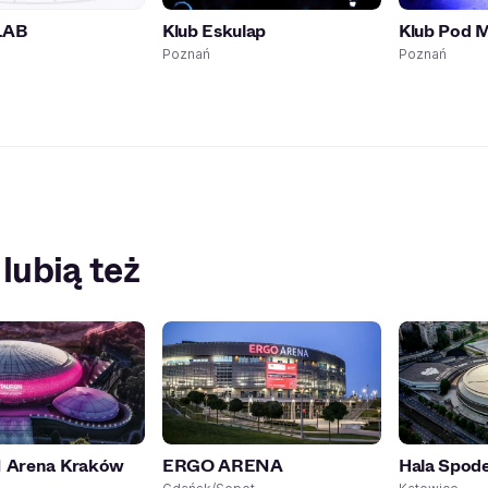
LAB
Klub Eskulap
Klub Pod 
Poznań
Poznań
 lubią też
Arena Kraków
ERGO ARENA
Hala Spod