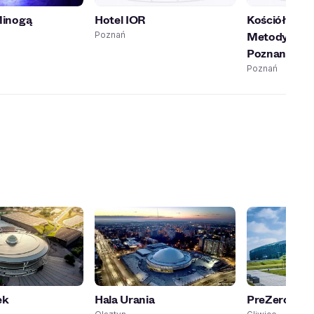
Minogą
Hotel IOR
Kościół Ewa
Metodystyc
Poznań
Poznaniu
Poznań
ek
Hala Urania
PreZero Are