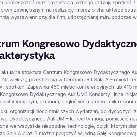
 pomieszczeń oraz organizacją różnego rodzaju spotkań. 
torom zewnętrznym na realizację imprez o charakterze est
hnią wystawienniczą dla firm, udostępnianą m.in. podczas
trum Kongresowo Dydaktyczn
akterystyka
 aktualna struktura
Centrum Kongresowo Dydaktycznego Au
l. Największą przestrzenią w Centrum jest Sala A – obiekt t
 i spotkań. Zapewnia 450 miejsc konferencyjnych lub 410 
 Kongresowo Dydaktycznego Auli UM? Koncerty
i inne inic
m multimedialnym, ekranom, nagłośnieniu stereo i mikrofo
dku organizacji nieco mniejszych wydarzeń, do dyspozycji 
wo Dydaktycznego Auli UM – koncerty
mogą pomieścić naw
na we wszystkie niezbędne technologie, dzięki którym plan
 że Sale A oraz B można połączyć w jedną Salę Kongresową