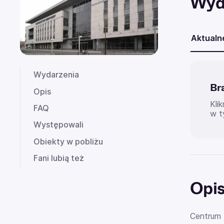
Wyd
Aktualn
Wydarzenia
Br
Opis
Kli
FAQ
w t
Występowali
Obiekty w pobliżu
Fani lubią też
Opi
Centrum 