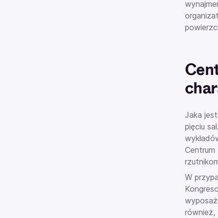
wynajmem
organiza
powierzc
Cen
char
Jaka jest
pięciu sa
wykładów
Centrum
rzutniko
W przypa
Kongreso
wyposażo
również,