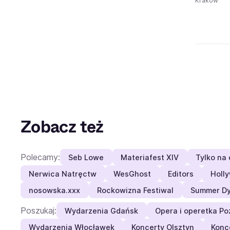
Kraków
Zobacz też
Polecamy:
Seb Lowe
Materiafest XIV
Tylko na 
Nerwica Natręctw
WesGhost
Editors
Holl
nosowska.xxx
Rockowizna Festiwal
Summer Dy
Poszukaj:
Wydarzenia Gdańsk
Opera i operetka P
Wydarzenia Włocławek
Koncerty Olsztyn
Konc