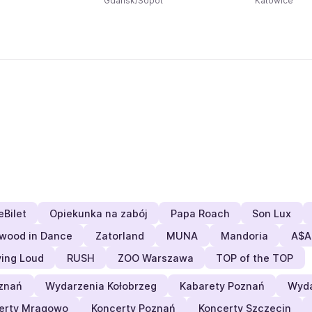
Gdańsk/Sopot
Katowice
eBilet
Opiekunka na zabój
Papa Roach
Son Lux
ywood in Dance
Zatorland
MUNA
Mandoria
A$A
ing Loud
RUSH
ZOO Warszawa
TOP of the TOP
oznań
Wydarzenia Kołobrzeg
Kabarety Poznań
Wyda
erty Mrągowo
Koncerty Poznań
Koncerty Szczecin