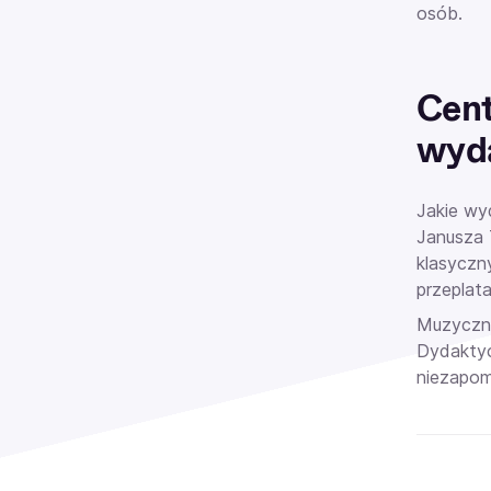
osób.
Cen
wyd
Jakie wy
Janusza 
klasyczn
przeplata
Muzyczna
Dydaktyc
niezapom