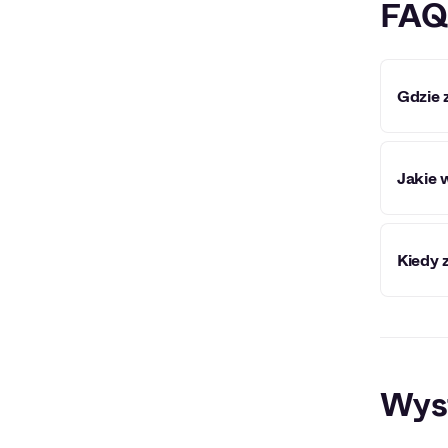
FAQ
Gdzie 
Centru
Jakie 
W Cent
Kiedy 
spekta
Centru
Poznan
Uniwer
Wys