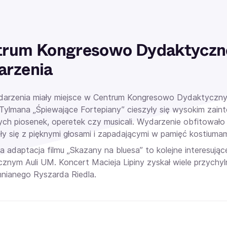
trum Kongresowo Dydaktyczne
arzenia
darzenia miały miejsce w
Centrum Kongresowo Dydaktycznym
Tylmana „Śpiewające Fortepiany” cieszyły się wysokim zai
ych piosenek, operetek czy musicali. Wydarzenie obfitowało 
ły się z pięknymi głosami i zapadającymi w pamięć kostiumam
 adaptacja filmu „Skazany na bluesa” to kolejne interesują
znym Auli UM. Koncert
Macieja Lipiny zyskał wiele przychy
nianego Ryszarda Riedla.