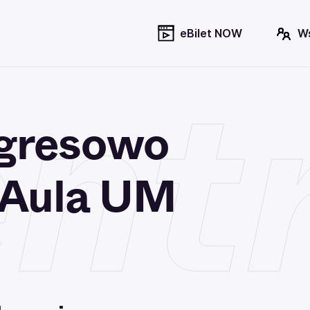
eBilet NOW
W
nt
gresowo
 Aula UM