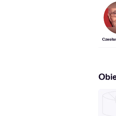
Czesła
Obie