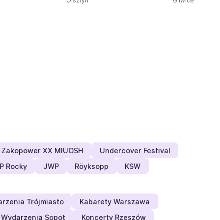
Olsztyn
Gliwice
Zakopower XX MIUOSH
Undercover Festival
P Rocky
JWP
Röyksopp
KSW
rzenia Trójmiasto
Kabarety Warszawa
Wydarzenia Sopot
Koncerty Rzeszów