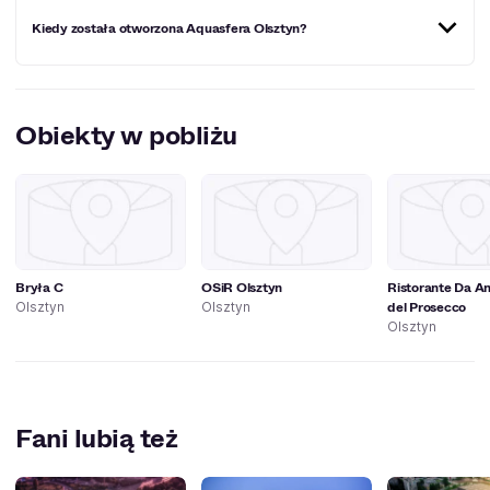
Aquasfera Olsztyn organizuje m.in. naukę pływania, aqua
Kiedy została otworzona Aquasfera Olsztyn?
animacje czy imprezy urodzinowe. Bilety wstępu na teren
obiektu dostępne są w różnych wariantach cenowych.
Obiekt rozpoczął działalność w 2012 roku.
Obiekty w pobliżu
Bryła C
OSiR Olsztyn
Ristorante Da A
del Prosecco
Olsztyn
Olsztyn
Olsztyn
Fani lubią też