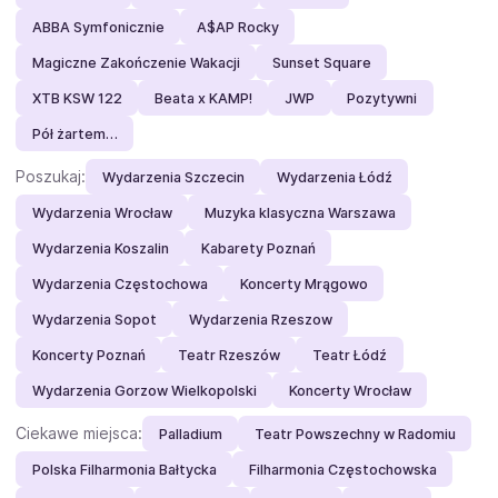
ABBA Symfonicznie
A$AP Rocky
Magiczne Zakończenie Wakacji
Sunset Square
XTB KSW 122
Beata x KAMP!
JWP
Pozytywni
Pół żartem…
Poszukaj:
Wydarzenia Szczecin
Wydarzenia Łódź
Wydarzenia Wrocław
Muzyka klasyczna Warszawa
Wydarzenia Koszalin
Kabarety Poznań
Wydarzenia Częstochowa
Koncerty Mrągowo
Wydarzenia Sopot
Wydarzenia Rzeszow
Koncerty Poznań
Teatr Rzeszów
Teatr Łódź
Wydarzenia Gorzow Wielkopolski
Koncerty Wrocław
Ciekawe miejsca:
Palladium
Teatr Powszechny w Radomiu
Polska Filharmonia Bałtycka
Filharmonia Częstochowska