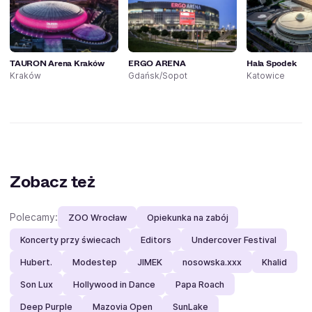
TAURON Arena Kraków
ERGO ARENA
Hala Spodek
Kraków
Gdańsk/Sopot
Katowice
Zobacz też
Polecamy:
ZOO Wrocław
Opiekunka na zabój
Koncerty przy świecach
Editors
Undercover Festival
Hubert.
Modestep
JIMEK
nosowska.xxx
Khalid
Son Lux
Hollywood in Dance
Papa Roach
Deep Purple
Mazovia Open
SunLake