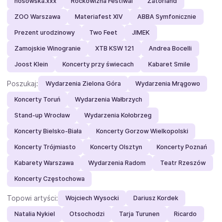
nosowska.xxx
Rockowizna Festiwal
Zatorland
ZOO Warszawa
Materiafest XIV
ABBA Symfonicznie
Prezent urodzinowy
Two Feet
JIMEK
Zamojskie Winogranie
XTB KSW 121
Andrea Bocelli
Joost Klein
Koncerty przy świecach
Kabaret Smile
Poszukaj:
Wydarzenia Zielona Góra
Wydarzenia Mrągowo
Koncerty Toruń
Wydarzenia Wałbrzych
Stand-up Wrocław
Wydarzenia Kołobrzeg
Koncerty Bielsko-Biała
Koncerty Gorzow Wielkopolski
Koncerty Trójmiasto
Koncerty Olsztyn
Koncerty Poznań
Kabarety Warszawa
Wydarzenia Radom
Teatr Rzeszów
Koncerty Częstochowa
Topowi artyści:
Wojciech Wysocki
Dariusz Kordek
Natalia Nykiel
Otsochodzi
Tarja Turunen
Ricardo