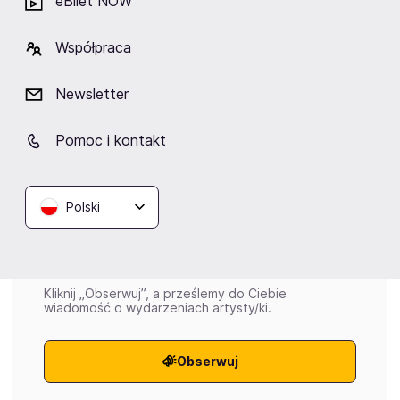
eBilet NOW
polski hip hop i rap
Współpraca
Newsletter
Wydarzenia
Pomoc i kontakt
Aktualne
Wybrane dla Ciebie
Zakończone
Polski
Brak aktualnych wydarzeń
Kliknij „Obserwuj”, a prześlemy do Ciebie
wiadomość o wydarzeniach artysty/ki.
Obserwuj