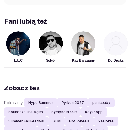
Fani lubią też
L.U.C
Sokół
Kaz Bałagane
DJ Decks
Zobacz też
Polecamy:
Hype Summer
Pyrkon 2027
panicbaby
Sound Of The Ages
Symphoethnic
Röyksopp
Summer Fall Festival
SDM
Hot Wheels
Yaelokre