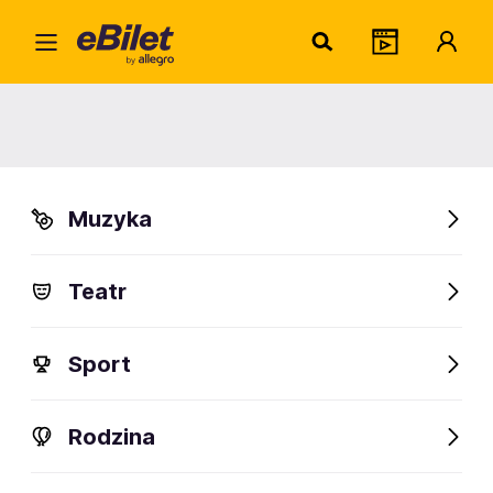
Qbik
Home
Artysta
Qbik
Qbik
Muzyka
Sprawdź wydarzenia
Teatr
FanAlert
Sport
Rodzina