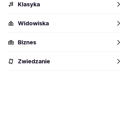
Klasyka
Widowiska
Szczegóły
Opis
Wydarzenia
Fani lubią też
Biznes
Szczegóły
Zwiedzanie
30 lat
wiek:
18.12.1995
data urodzenia:
Grodzisk Wielkopolski, Polska
miejsce urodzenia:
raper · autor tekstów
dyscyplina:
social media: