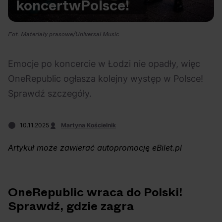
koncert
w
Polsce!
Na czasie
Fot. Materiały prasowe/Universal Music
Emocje po koncercie w Łodzi nie opadły, więc
OneRepublic ogłasza kolejny występ w Polsce!
06.08.2026
05.08.2026
Polecane
Scena Impostora
eBilet
Festiwal
Sprawdź szczegóły.
Kto jest
Aplikacja
prawdziwym fanem
KAMAAAN nową
10.11.2025
Martyna Kościelnik
Chivasa?
inicjatywą eBilet
jednoczącą fanów
Artykuł może zawierać autopromocję eBilet.pl
OneRepublic wraca do Polski!
Sprawdź, gdzie zagra
04.08.2026
04.08.2026
Festiwal
OFF Festival
High Five
Polecane