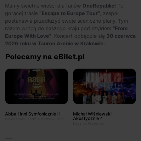
OFF Festival 2026 –
High Five: pięć
Mamy świetne wieści dla fanów
OneRepublic!
Po
nocne koncerty
najciekawszych
gorącej trasie
“Escape to Europe Tour”
, zespół
warte uwagi!
wydarzeń w polskim
postanawia przedłużyć swoje sceniczne plany. Tym
rapie [czerwiec i
razem wrócą do naszego kraju pod szyldem
“From
lipiec 2026]
Europe With Love”
. Koncert odbędzie się
30 czerwca
2026 roku w Tauron Arenie w Krakowie.
Polecamy na eBilet.pl
Abba i Inni Symfonicznie II
Michał Wiśniewski
Akustycznie 4
Ciechanów, Łódź, Rzeszów i inne
Leszno, Przecław