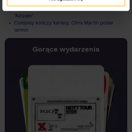
sprzed ćwierć wieku!
Ed Sheeran zaśpiewał po polsku! Posłuchaj
“Azizam”
Coldplay kończy karierę. Chris Martin podał
termin
Gorące wydarzenia