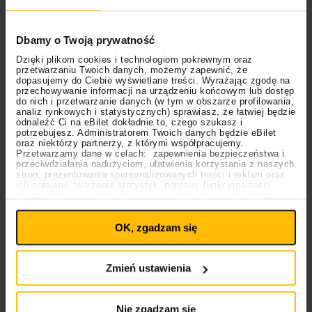
Spotify. Utwór zasilił również skład ścieżki
dźwiękowej do filmu
“Top Gun: Maverick”
, co
Dbamy o Twoją prywatność
dodatkowo wpłynęło na jego “viralowe” losy.
Jesteście gotowi, by znowu przeżyć te emocje w
Dzięki plikom cookies i technologiom pokrewnym oraz
przetwarzaniu Twoich danych, możemy zapewnić, że
wersji “
live”
?
dopasujemy do Ciebie wyświetlane treści. Wyrażając zgodę na
przechowywanie informacji na urządzeniu końcowym lub dostęp
do nich i przetwarzanie danych (w tym w obszarze profilowania,
analiz rynkowych i statystycznych) sprawiasz, że łatwiej będzie
odnaleźć Ci na eBilet dokładnie to, czego szukasz i
potrzebujesz. Administratorem Twoich danych będzie eBilet
oraz niektórzy partnerzy, z którymi współpracujemy.
Przetwarzamy dane w celach: zapewnienia bezpieczeństwa i
przeciwdziałania nadużyciom, ułatwienia korzystania z naszych
stron, prezentowania spersonalizowanych treści i reklam oraz
ich pomiaru, tworzenia statystyk, poprawy funkcjonalności
strony. Zgodę wyrażasz dobrowolnie. Możesz ją w każdym
Ustawienia
momencie wycofać lub ponowić pod linkiem
plików cookies
na stronie głównej. Wycofanie zgody nie
OK, zgadzam się
wpływa na legalność uprzedniego przetwarzania.
Polityka prywatności
Polityka plików cookies
Zmień ustawienia
Polecamy na eBilet.pl
OneRepublic w nowej wersji światowego hitu
Nie zgadzam się