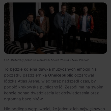
Fot. Materiały prasowe Universal Music Polska / Nick Walker
To będzie kolejna dawka muzycznych emocji! Na
początku października
OneRepublic
oczarował
łódzką Atlas Arenę, więc teraz nadszedł czas, by
podbić krakowską publiczność. Zespół ma na swoim
koncie ponad dwadzieścia lat doświadczenia oraz
ogromną bazę hitów.
Nie podlega wątpliwości, że jeden z ich największych