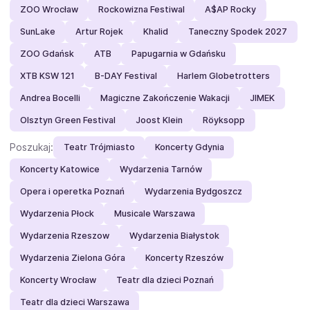
ZOO Wrocław
Rockowizna Festiwal
A$AP Rocky
SunLake
Artur Rojek
Khalid
Taneczny Spodek 2027
ZOO Gdańsk
ATB
Papugarnia w Gdańsku
XTB KSW 121
B-DAY Festival
Harlem Globetrotters
Andrea Bocelli
Magiczne Zakończenie Wakacji
JIMEK
Olsztyn Green Festival
Joost Klein
Röyksopp
Poszukaj:
Teatr Trójmiasto
Koncerty Gdynia
Koncerty Katowice
Wydarzenia Tarnów
Opera i operetka Poznań
Wydarzenia Bydgoszcz
Wydarzenia Płock
Musicale Warszawa
Wydarzenia Rzeszow
Wydarzenia Białystok
Wydarzenia Zielona Góra
Koncerty Rzeszów
Koncerty Wrocław
Teatr dla dzieci Poznań
Teatr dla dzieci Warszawa