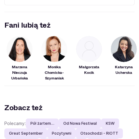
"Pensjonat pod Różą", "Oficerowie" oraz "Czas honoru",
"Teraz albo nigdy!", "Synowie", "Niania", "Prawo Agaty".
Tak, w 2005 roku aktorka została absolwentką wydziału
aktorskiego Akademii im. A. Zelwerowicza w Warszawie.
Fani lubią też
Ponadto ukończyła ona również klasę gitary w
Państwowej Szkole Muzycznej I stopnia w Częstochowie.
Marzena
Monika
Małgorzata
Katarzyna
Nieczuja
Chomicka-
Kocik
Ucherska
Urbańska
Szymaniak
Zobacz też
Polecamy:
Pół żartem…
Od Nowa Festiwal
KSW
Great September
Pozytywni
Otsochodzi - RIOTT