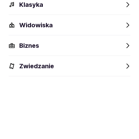
Klasyka
Widowiska
Opis
Wydarzenia
FAQ
Fani lubią też
Biznes
Zwiedzanie
Zapisz się na
Ilona Chojnowska
Email
Zapisz się na FanAlert