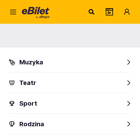
Ilona
Home
Artysta
Ilona Chojnowska
Ilona Chojnowska
Muzyka
Sprawdź wydarzenia
Teatr
FanAlert
Sport
Rodzina