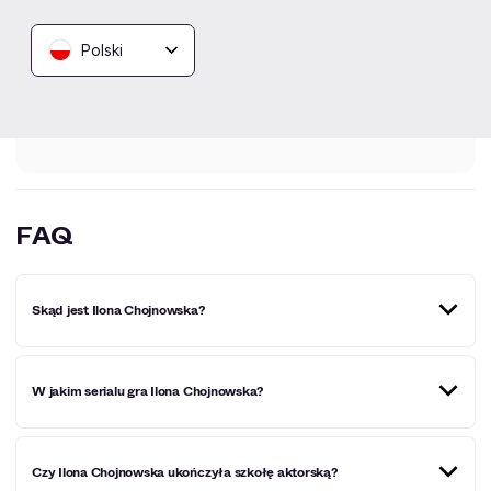
Kliknij „Obserwuj”, a prześlemy do Ciebie
wiadomość o wydarzeniach artysty/ki.
Polski
Obserwuj
FAQ
Skąd jest Ilona Chojnowska?
Aktorka pochodzi z Częstochowy, gdzie urodziła się w
W jakim serialu gra Ilona Chojnowska?
1982 roku.
Na szklanym ekranie aktorkę można było zobaczyć m.in. w
Czy Ilona Chojnowska ukończyła szkołę aktorską?
serialu "Klan", "Na Wspólnej", "Kryminalni", "Plebania",