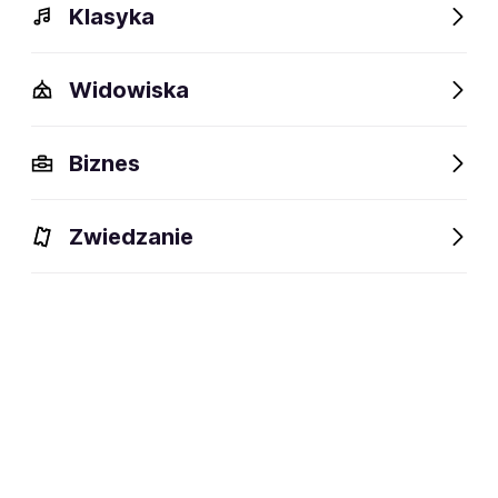
Klasyka
Widowiska
Biznes
Wydarzenia
Opis
Występowali
Obiekty w pobliż
Zwiedzanie
Wydarzenia
Aktualne
Wybrane dla Ciebie
Niedostępne w tym obiekcie