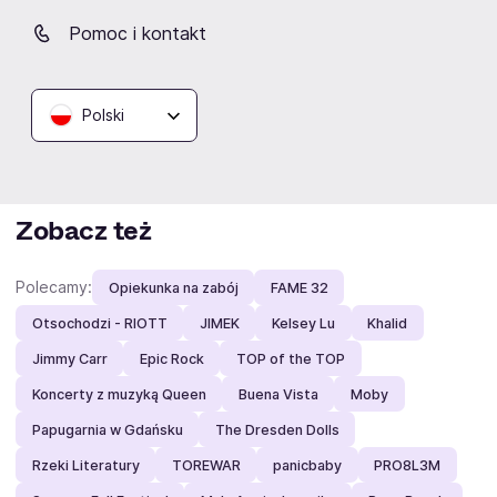
Pomoc i kontakt
TAURON Arena Kraków
ERGO ARENA
Hala Spodek
Kraków
Gdańsk/Sopot
Katowice
Polski
Zobacz też
Polecamy:
Opiekunka na zabój
FAME 32
Otsochodzi - RIOTT
JIMEK
Kelsey Lu
Khalid
Jimmy Carr
Epic Rock
TOP of the TOP
Koncerty z muzyką Queen
Buena Vista
Moby
Papugarnia w Gdańsku
The Dresden Dolls
Rzeki Literatury
TOREWAR
panicbaby
PRO8L3M