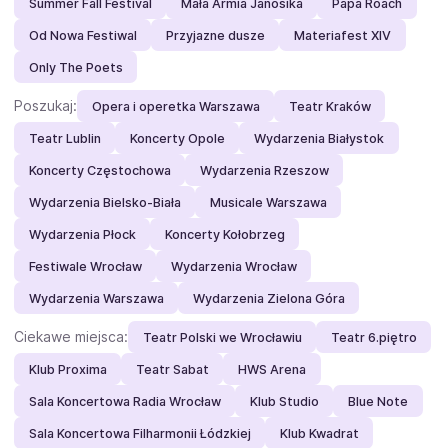
Summer Fall Festival
Mała Armia Janosika
Papa Roach
Od Nowa Festiwal
Przyjazne dusze
Materiafest XIV
Only The Poets
Poszukaj:
Opera i operetka Warszawa
Teatr Kraków
Teatr Lublin
Koncerty Opole
Wydarzenia Białystok
Koncerty Częstochowa
Wydarzenia Rzeszow
Wydarzenia Bielsko-Biała
Musicale Warszawa
Wydarzenia Płock
Koncerty Kołobrzeg
Festiwale Wrocław
Wydarzenia Wrocław
Wydarzenia Warszawa
Wydarzenia Zielona Góra
Ciekawe miejsca:
Teatr Polski we Wrocławiu
Teatr 6.piętro
Klub Proxima
Teatr Sabat
HWS Arena
Sala Koncertowa Radia Wrocław
Klub Studio
Blue Note
Sala Koncertowa Filharmonii Łódzkiej
Klub Kwadrat