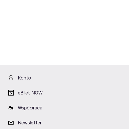
Obiekty w pobliżu
Łódzki Dom Kultury
Nowa Hala Expo
Kościuszki 17
Łódź
Łódź
Łódź
Konto
eBilet NOW
Fani lubią też
Współpraca
Newsletter