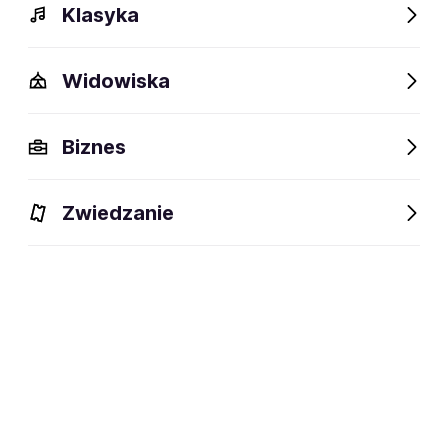
Klasyka
Widowiska
Biznes
Zwiedzanie
Wydarzenia
Opis
Obiekty w pobliżu
Fani lubią t
Wydarzenia
Aktualne
Wybrane dla Ciebie
Niedostępne w tym obiekcie