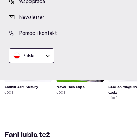
Współpraca
wielu przykładach ukazać, że za pomysłem na film kryje
się cała seria różnorodnych materiałów wyjściowych, ich
Newsletter
przetworzeń i zestawień.
Pomoc i kontakt
Obiekty w pobliżu
Polski
Łódzki Dom Kultury
Nowa Hala Expo
Stadion Miejski
Łódź
Łódź
Łódź
Łódź
Fani lubią też