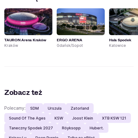
TAURON Arena Kraków
ERGO ARENA
Hala Spodek
Kraków
Gdańsk/Sopot
Katowice
Zobacz też
Polecamy:
SDM
Urszula
Zatorland
Sound Of The Ages
KSW
Joost Klein
XTB KSW 121
Taneczny Spodek 2027
Röyksopp
Hubert.
Kelsey Lu
Deep Purple
Tylko na eBilet