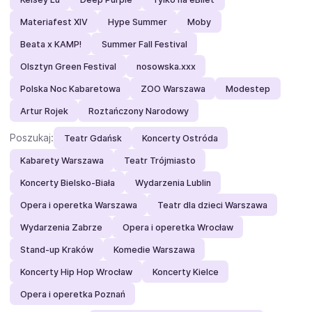
Materiafest XIV
Hype Summer
Moby
Beata x KAMP!
Summer Fall Festival
Olsztyn Green Festival
nosowska.xxx
Polska Noc Kabaretowa
ZOO Warszawa
Modestep
Artur Rojek
Roztańczony Narodowy
Poszukaj:
Teatr Gdańsk
Koncerty Ostróda
Kabarety Warszawa
Teatr Trójmiasto
Koncerty Bielsko-Biała
Wydarzenia Lublin
Opera i operetka Warszawa
Teatr dla dzieci Warszawa
Wydarzenia Zabrze
Opera i operetka Wrocław
Stand-up Kraków
Komedie Warszawa
Koncerty Hip Hop Wrocław
Koncerty Kielce
Opera i operetka Poznań