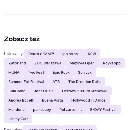
Zobacz też
Polecamy:
Beata x KAMP!
Igo na hali
KSW
Zatorland
ZOO Warszawa
Mazovia Open
Röyksopp
MUNA
Two Feet
Epic Rock
Son Lux
Summer Fall Festival
ATB
The Dresden Dolls
Gilla Band
Joost Klein
Festiwal Kultury Kresowej
Andrea Bocelli
Buena Vista
Hollywood in Dance
Mandoria
panicbaby
Pół żartem…
B-DAY Festival
Jimmy Carr
Poszukaj: