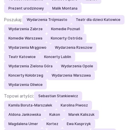
Prezent urodzinowy
Malik Montana
Poszukaj:
Wydarzenia Trójmiasto
Teatr dla dzieci Katowice
Wydarzenia Zabrze
Komedie Poznań
Komedie Warszawa
Koncerty Ostróda
Wydarzenia Mrągowo
Wydarzenia Rzeszow
Teatr Katowice
Koncerty Lublin
Wydarzenia Zielona Góra
Wydarzenia Opole
Koncerty Kołobrzeg
Wydarzenia Warszawa
Wydarzenia Gliwice
Topowi artyści:
Sebastian Stankiewicz
Kamila Boruta-Marszałek
Karolina Piwosz
Aldona Jankowska
Kukon
Marek Kaliszuk
Magdalena Umer
Kortez
Ewa Kasprzyk