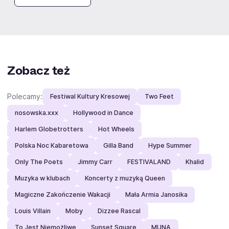
Aneta Zając
Kacper Formela
Cezary
Andżelika
Łukaszewicz
Piechowiak
Zobacz też
Polecamy:
Festiwal Kultury Kresowej
Two Feet
nosowska.xxx
Hollywood in Dance
Harlem Globetrotters
Hot Wheels
Polska Noc Kabaretowa
Gilla Band
Hype Summer
Only The Poets
Jimmy Carr
FESTIVALAND
Khalid
Muzyka w klubach
Koncerty z muzyką Queen
Magiczne Zakończenie Wakacji
Mała Armia Janosika
Louis Villain
Moby
Dizzee Rascal
To Jest Niemożliwe
Sunset Square
MUNA