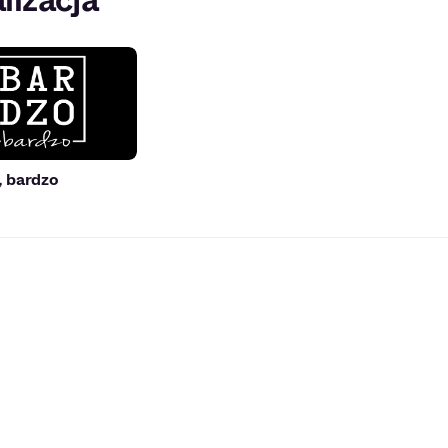
lizacja
 bardzo