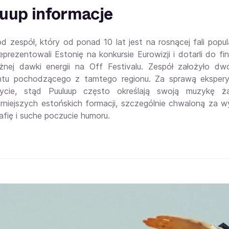
uup informacje
od zespół, który od ponad 10 lat jest na rosnącej fali pop
reprezentowali Estonię na konkursie Eurowizji i dotarli do f
żnej dawki energii na Off Festivalu. Zespół założyło d
ntu pochodzącego z tamtego regionu. Za sprawą eksperym
życie, stąd Puuluup często określają swoją muzykę ż
arniejszych estońskich formacji, szczególnie chwaloną z
afię i suche poczucie humoru.