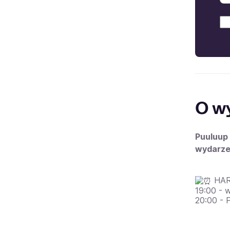
O w
Puuluup 
wydarze
HA
19:00 - w
20:00 - 