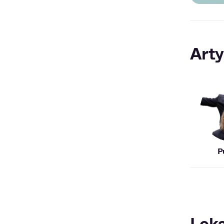
Arty
P