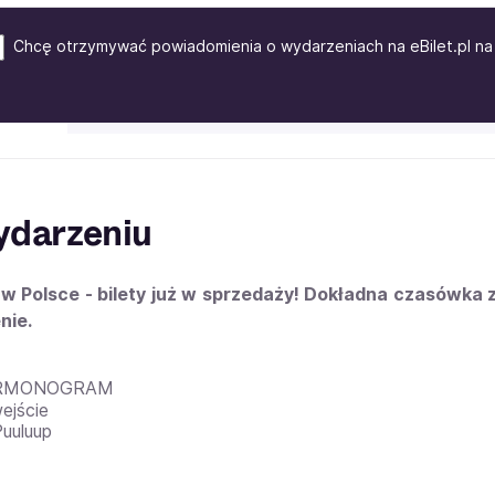
Chcę otrzymywać powiadomienia o wydarzeniach na eBilet.pl na 
ydarzeniu
w Polsce - bilety już w sprzedaży! Dokładna czasówka 
nie.
RMONOGRAM
ejście
Puuluup