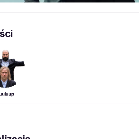
ści
uuluup