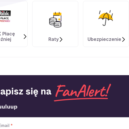
K Płacę
źniej
Raty
Ubezpieczenie
apisz się na
uuluup
Email