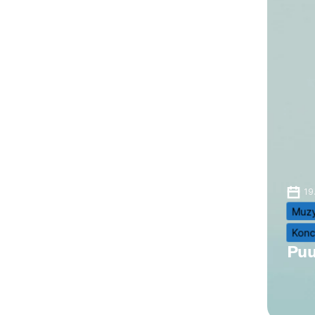
19
Muz
Konc
Puu