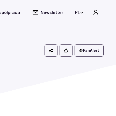
spółpraca
Newsletter
PL
FanAlert