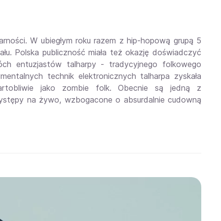
ularności. W ubiegłym roku razem z hip-hopową grupą 5
inału. Polska publiczność miała też okazję doświadczyć
wóch entuzjastów talharpy - tradycyjnego folkowego
entalnych technik elektronicznych talharpa zyskała
artobliwie jako zombie folk. Obecnie są jedną z
a występy na żywo, wzbogacone o absurdalnie cudowną