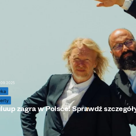
.09.2025
yka
erty
luup zagra w Polsce! Sprawdź szczegół