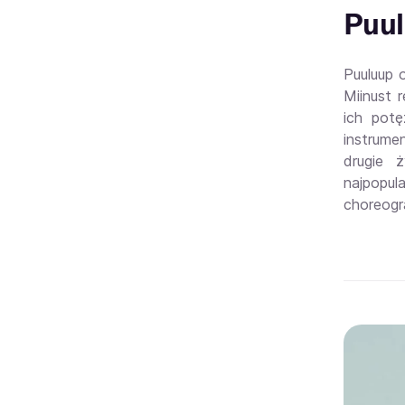
Puul
Puuluup 
Miinust 
ich potę
instrume
drugie 
najpopul
choreogr