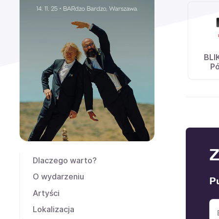
BLI
Pó
Z
Dlaczego warto?
O wydarzeniu
P
Artyści
Lokalizacja