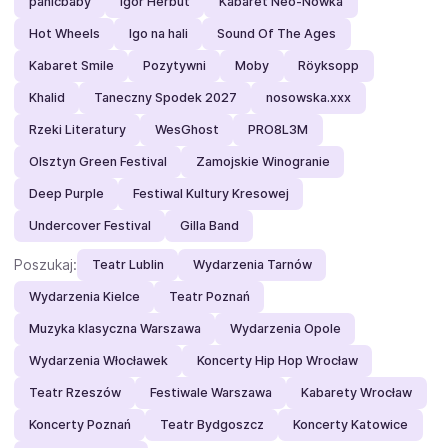
panicbaby
Igor Herbut
Kabaret Neo-Nówka
Hot Wheels
Igo na hali
Sound Of The Ages
Kabaret Smile
Pozytywni
Moby
Röyksopp
Khalid
Taneczny Spodek 2027
nosowska.xxx
Rzeki Literatury
WesGhost
PRO8L3M
Olsztyn Green Festival
Zamojskie Winogranie
Deep Purple
Festiwal Kultury Kresowej
Undercover Festival
Gilla Band
Poszukaj:
Teatr Lublin
Wydarzenia Tarnów
Wydarzenia Kielce
Teatr Poznań
Muzyka klasyczna Warszawa
Wydarzenia Opole
Wydarzenia Włocławek
Koncerty Hip Hop Wrocław
Teatr Rzeszów
Festiwale Warszawa
Kabarety Wrocław
Koncerty Poznań
Teatr Bydgoszcz
Koncerty Katowice