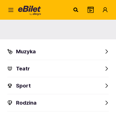
Cent
Home
Artysta
Centrum Band
Centrum Band
Muzyka
Sprawdź wydarzenia
Teatr
FanAlert
Sport
Rodzina