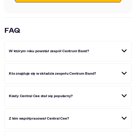
FAQ
W którym roku powstał zespół Centrum Band?
Zespół Centrum Band powstał w roku 2019.
Kto znajduje się w składzie zespołu Centrum Band?
Central Cee ma 23 lata. Urodził się 4 czerwca 1998 roku.
Kiedy Central Cee stał się popularny?
Central Cee stał się popularny dzięki wydaniu swojej EPki
Z kim współpracował Central Cee?
'Wild West". Dzięki utworom, które się na niej znalazły,
wdarł się na listy przebojów, co pozwoliło mu dotrzeć do
szerokiego grona słuchaczy - na całym świecie.