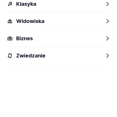
Klasyka
Widowiska
Szczegóły
Opis
Wydarzenia
FAQ
Fani lubią też
Biznes
Szczegóły
Zwiedzanie
social media:
Zapisz się na
Centrum Band