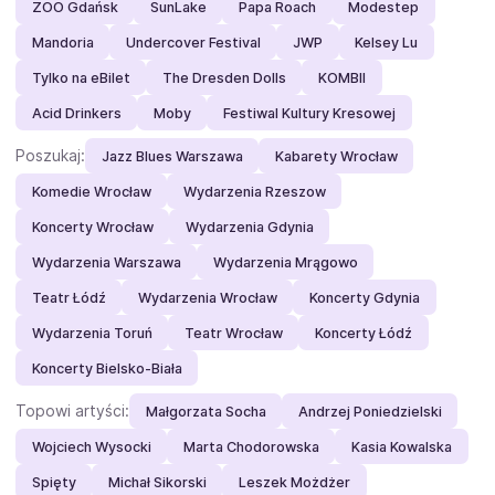
ZOO Gdańsk
SunLake
Papa Roach
Modestep
Mandoria
Undercover Festival
JWP
Kelsey Lu
Tylko na eBilet
The Dresden Dolls
KOMBII
Acid Drinkers
Moby
Festiwal Kultury Kresowej
Poszukaj:
Jazz Blues Warszawa
Kabarety Wrocław
Komedie Wrocław
Wydarzenia Rzeszow
Koncerty Wrocław
Wydarzenia Gdynia
Wydarzenia Warszawa
Wydarzenia Mrągowo
Teatr Łódź
Wydarzenia Wrocław
Koncerty Gdynia
Wydarzenia Toruń
Teatr Wrocław
Koncerty Łódź
Koncerty Bielsko-Biała
Topowi artyści:
Małgorzata Socha
Andrzej Poniedzielski
Wojciech Wysocki
Marta Chodorowska
Kasia Kowalska
Spięty
Michał Sikorski
Leszek Możdżer