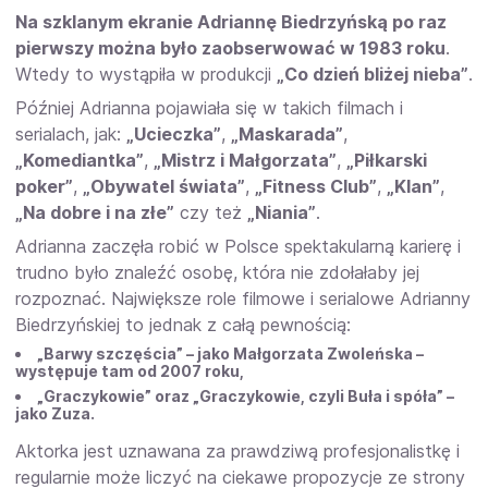
Na szklanym ekranie Adriannę Biedrzyńską po raz
pierwszy można było zaobserwować w 1983 roku
.
Wtedy to wystąpiła w produkcji
„Co dzień bliżej nieba”
.
Później Adrianna pojawiała się w takich filmach i
serialach, jak:
„Ucieczka”
,
„Maskarada”
,
„Komediantka”
,
„Mistrz i Małgorzata”
,
„Piłkarski
poker”
,
„Obywatel świata”
,
„Fitness Club”
,
„Klan”
,
„Na dobre i na złe”
czy też
„Niania”
.
Adrianna zaczęła robić w Polsce spektakularną karierę i
trudno było znaleźć osobę, która nie zdołałaby jej
rozpoznać. Największe role filmowe i serialowe Adrianny
Biedrzyńskiej to jednak z całą pewnością:
„Barwy szczęścia” – jako Małgorzata Zwoleńska –
występuje tam od 2007 roku,
„Graczykowie” oraz „Graczykowie, czyli Buła i spóła” –
jako Zuza.
Aktorka jest uznawana za prawdziwą profesjonalistkę i
regularnie może liczyć na ciekawe propozycje ze strony