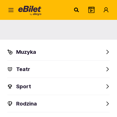
Adria
Home
Artysta
Adrianna Biedrzyńska
Adrianna Biedrzyńska
Muzyka
Sprawdź wydarzenia
Teatr
FanAlert
Sport
Rodzina