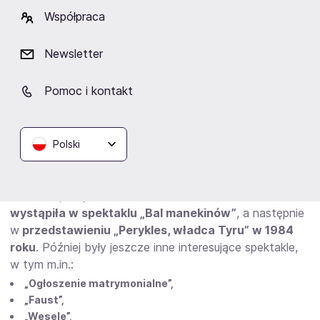
Współpraca
Nie od razu wszystko wskazywało na to, że w okresie
dorosłego życia Adrianna zajmie się aktorstwem. W
Newsletter
czasach dzieciństwa oraz wczesnej młodości bardzo
ceniła sobie muzykę, a zwłaszcza grę na skrzypcach.
Pomoc i kontakt
Początki z teatrem i wiele różnych
przedstawień
Polski
Jej kariera teatralna rozpoczęła się stosunkowo
wcześnie, bo jeszcze na studiach.
Już w 1983 roku
wystąpiła w spektaklu „Bal manekinów”
, a następnie
w
przedstawieniu „Perykles, władca Tyru” w 1984
roku
. Później były jeszcze inne interesujące spektakle,
w tym m.in.:
„Ogłoszenie matrymonialne”,
„Faust”,
„Wesele”,