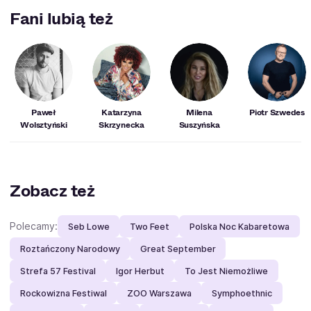
Komedia, Teatrem Nowym, białostockim Teatrem
Fani lubią też
Dramatycznym i Teatrem Syrena.
Paweł
Katarzyna
Milena
Piotr Szwedes
Wolsztyński
Skrzynecka
Suszyńska
Zobacz też
Polecamy:
Seb Lowe
Two Feet
Polska Noc Kabaretowa
Roztańczony Narodowy
Great September
Strefa 57 Festival
Igor Herbut
To Jest Niemożliwe
Rockowizna Festiwal
ZOO Warszawa
Symphoethnic