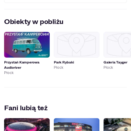
klasy, Weekend z kochankiem, Czarne czereśnie i wiele
innych.
Teatr Dramatyczny w Płocku utworzony został 20 sierpnia
1812 roku, dzięki staraniom Rajmunda Rembielińskiego.
Obiekty w pobliżu
Przystań Kamperowa
Park Rybaki
Galeria Tayger
Audioriver
Płock
Płock
Płock
Fani lubią też