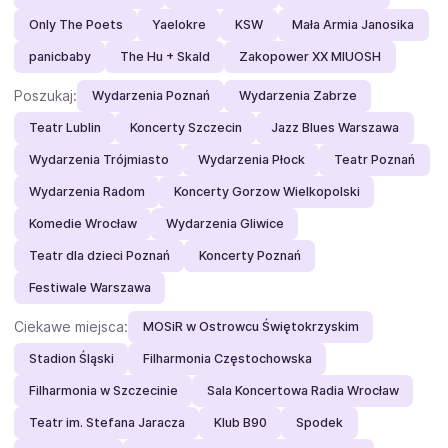
Only The Poets
Yaelokre
KSW
Mała Armia Janosika
panicbaby
The Hu + Skald
Zakopower XX MIUOSH
Poszukaj:
Wydarzenia Poznań
Wydarzenia Zabrze
Teatr Lublin
Koncerty Szczecin
Jazz Blues Warszawa
Wydarzenia Trójmiasto
Wydarzenia Płock
Teatr Poznań
Wydarzenia Radom
Koncerty Gorzow Wielkopolski
Komedie Wrocław
Wydarzenia Gliwice
Teatr dla dzieci Poznań
Koncerty Poznań
Festiwale Warszawa
Ciekawe miejsca:
MOSiR w Ostrowcu Świętokrzyskim
Stadion Śląski
Filharmonia Częstochowska
Filharmonia w Szczecinie
Sala Koncertowa Radia Wrocław
Teatr im. Stefana Jaracza
Klub B90
Spodek