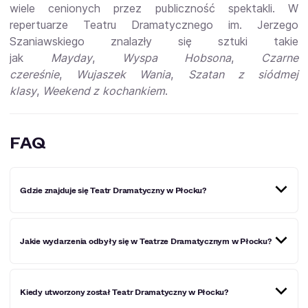
wiele cenionych przez publiczność spektakli. W
repertuarze Teatru Dramatycznego im. Jerzego
Szaniawskiego znalazły się sztuki takie
jak
Mayday
,
Wyspa Hobsona
,
Czarne
czereśnie
,
Wujaszek Wania
,
Szatan z siódmej
klasy
,
Weekend z
kochankiem
.
FAQ
Gdzie znajduje się Teatr Dramatyczny w Płocku?
Teatr Dramatyczny w Płocku znajduje się na Nowym
Jakie wydarzenia odbyły się w Teatrze Dramatycznym w Płocku?
Rynku 11 w nowoczesnym i zmodernizowanym budynku.
W Teatrze Dramatycznym w Płocku odbywają się
Kiedy utworzony został Teatr Dramatyczny w Płocku?
przedstawienia teatralne i koncerty. Publiczność miała
okazję oglądać m.in. spektakle Mayday, Szatan z siódmej