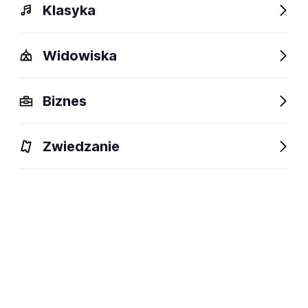
Klasyka
Widowiska
Biznes
Zwiedzanie
Wydarzenia
Bilety
Opis
FAQ
Obiekty w pobliż
Wydarzenia
Aktualne
Wybrane dla Ciebie
Niedostępne w tym obiekcie