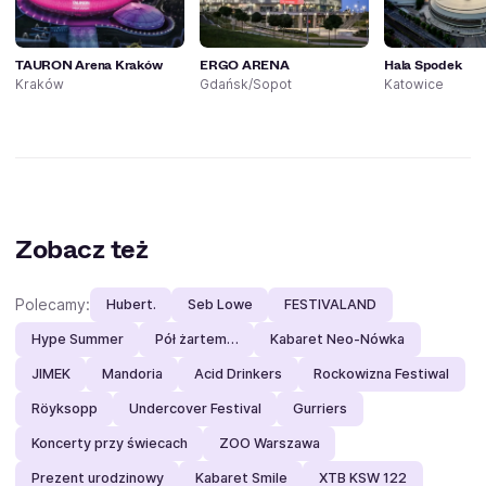
TAURON Arena Kraków
ERGO ARENA
Hala Spodek
Kraków
Gdańsk/Sopot
Katowice
Zobacz też
Polecamy:
Hubert.
Seb Lowe
FESTIVALAND
Hype Summer
Pół żartem…
Kabaret Neo-Nówka
JIMEK
Mandoria
Acid Drinkers
Rockowizna Festiwal
Röyksopp
Undercover Festival
Gurriers
Koncerty przy świecach
ZOO Warszawa
Prezent urodzinowy
Kabaret Smile
XTB KSW 122