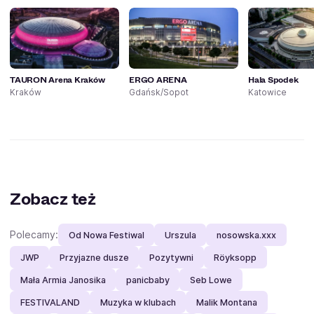
TAURON Arena Kraków
ERGO ARENA
Hala Spodek
Kraków
Gdańsk/Sopot
Katowice
Zobacz też
Polecamy:
Od Nowa Festiwal
Urszula
nosowska.xxx
JWP
Przyjazne dusze
Pozytywni
Röyksopp
Mała Armia Janosika
panicbaby
Seb Lowe
FESTIVALAND
Muzyka w klubach
Malik Montana