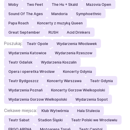
Moby
Two Feet
The Hu + Skald
Mazovia Open
Sound Of The Ages
Mandoria
Symphoethnic
Papa Roach
Koncerty z muzyką Queen
Great September
RUSH
Acid Drinkers
Poszukaj:
Teatr Opole
Wydarzenia Włocławek
Wydarzenia Katowice
Wydarzenia Rzeszow
Teatr Gdańsk
Wydarzenia Koszalin
Opera i operetka Wrocław
Koncerty Gdynia
Teatr Bydgoszcz
Koncerty Warszawa
Teatr Gdynia
Wydarzenia Poznań
Koncerty Gorzow Wielkopolski
Wydarzenia Gorzow Wielkopolski
Wydarzenia Sopot
Ciekawe miejsca:
Klub Wytwórnia
Hala Stulecia
Teatr Sabat
Stadion Śląski
Teatr Polski we Wrocławiu
ERGO ARENA
Motoarena Toruń
Teatr Capitol