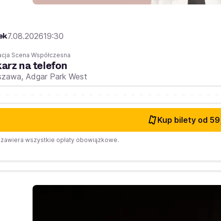
ek
7.08.2026
19:30
acja Scena Współczesna
arz na telefon
szawa,
Adgar Park West
Kup bilety
od 59
zawiera wszystkie opłaty obowiązkowe.