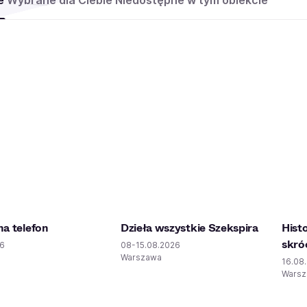
e
Wybrane dla Ciebie
Niedostępne w tym obiekcie
na telefon
Dzieła wszystkie Szekspira
Hist
skró
26
08-15.08.2026
a
Warszawa
16.08
Wars