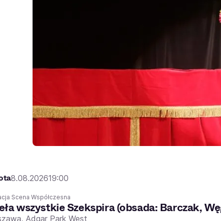
ota
8.08.2026
19:00
acja Scena Współczesna
eła wszystkie Szekspira (obsada: Barczak, W
szawa,
Adgar Park West