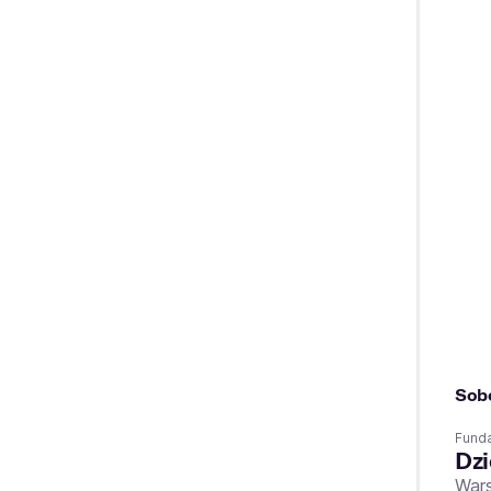
Sob
Fund
Dzi
War