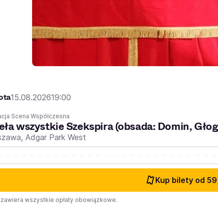
ota
15.08.2026
19:00
acja Scena Współczesna
eła wszystkie Szekspira (obsada: Domin, Gło
szawa,
Adgar Park West
Kup bilety
od 59
zawiera wszystkie opłaty obowiązkowe.