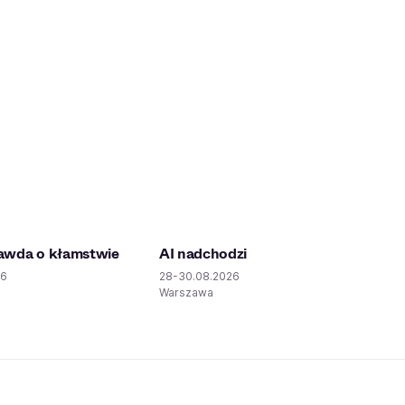
awda o kłamstwie
AI nadchodzi
26
28-30.08.2026
a
Warszawa