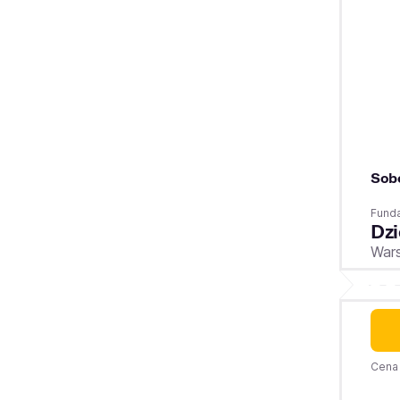
Sob
Fund
Dzi
War
Cena 