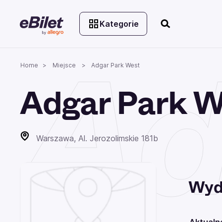
Kategorie
Ad
Home
Miejsce
Adgar Park West
Adgar Park W
Warszawa, Al. Jerozolimskie 181b
Wyd