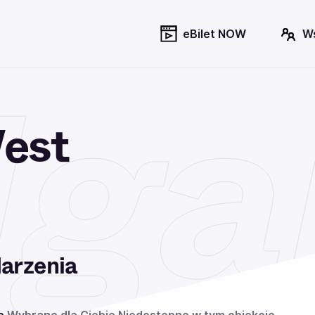
eBilet NOW
W
ga
est
arzenia