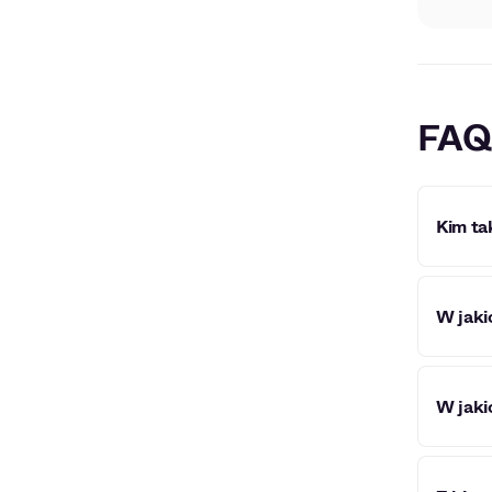
FAQ
Kim ta
Rafał 
W jakic
Warsza
Stanis
Rafała
W jaki
Wisły”.
Rafał 