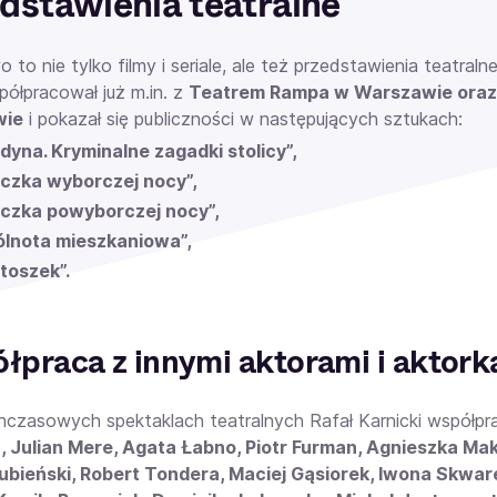
dstawienia teatralne
 to nie tylko filmy i seriale, ale też przedstawienia teatralne
półpracował już m.in. z
Teatrem Rampa w Warszawie oraz
wie
i pokazał się publiczności w następujących sztukach:
adyna. Kryminalne zagadki stolicy”,
czka wyborczej nocy”,
czka powyborczej nocy”,
lnota mieszkaniowa”,
toszek”.
łpraca z innymi aktorami i aktork
czasowych spektaklach teatralnych Rafał Karnicki współpraco
 Julian Mere, Agata Łabno, Piotr Furman, Agnieszka Ma
ubieński, Robert Tondera, Maciej Gąsiorek, Iwona Skwar