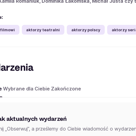
Kamila Romaniuk, Dominika Łakomska, Michał Justa czy 
e:
 filmowi
aktorzy teatralni
aktorzy polscy
aktorzy seri
arzenia
e
Wybrane dla Ciebie
Zakończone
ak aktualnych wydarzeń
knij „Obserwuj”, a prześlemy do Ciebie wiadomość o wydarzeni