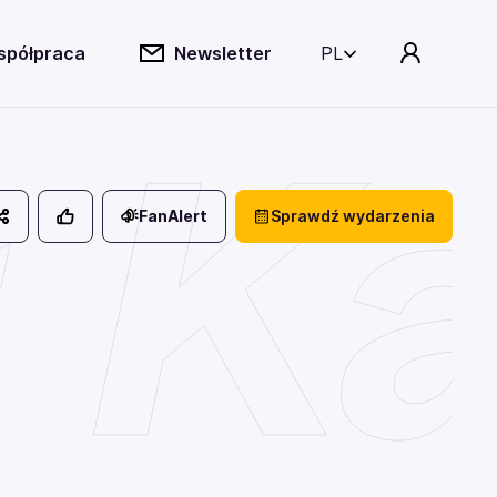
spółpraca
Newsletter
PL
 Ka
FanAlert
Sprawdź wydarzenia