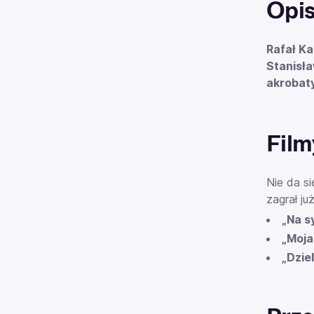
Opi
Rafał Ka
Stanisła
akrobat
Filmy
Nie da si
zagrał ju
„Na s
„Moja
„Dzie