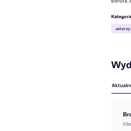
Boruta, 
Kategori
aktorzy
Wyd
Aktualn
Br
Kli