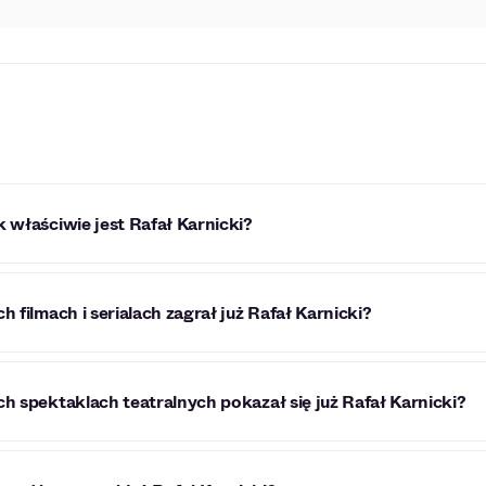
k właściwie jest Rafał Karnicki?
Karnicki to zdolny aktor teatralny, serialowy i filmowy, któ
h filmach i serialach zagrał już Rafał Karnicki?
wie oraz Teatrem/Kabaretem Pożar w Burdelu w Warszawie.
ława Wyspiańskiego w Krakowie.
 Karnickiego można było już zobaczyć w serialach „Na sygnale
ch spektaklach teatralnych pokazał się już Rafał Karnicki?
Karnicki pokazał się już w takich spektaklach teatralnych, j