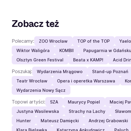
Zobacz też
Polecamy:
ZOO Wrocław
TOP of the TOP
Yaelo
Wiktor Waligóra
KOMBII
Papugarnia w Gdańsk
Olsztyn Green Festival
Beata x KAMP!
Acid Dri
Poszukaj:
Wydarzenia Mrągowo
Stand-up Poznań
Teatr Wrocław
Opera i operetka Warszawa
Ko
Wydarzenia Nowy Sącz
Topowi artyści:
SZA
Maurycy Popiel
Maciej Pa
Justyna Wasilewska
Strachy na Lachy
Sławom
Hunter
Mateusz Damięcki
Andrzej Grabowski
Klara Bielawka
Katarzyna Ankudowicz
Paluch