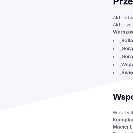
Prze
Aktorstwo
Aktor ws
Warsza
„Ball
„Gorą
„Gorą
„Wspó
„Świę
Wspó
W dotych
Konopka,
Maciej Ł