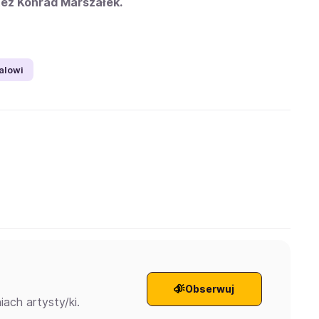
też Konrad Marszałek.
alowi
Obserwuj
ach artysty/ki.