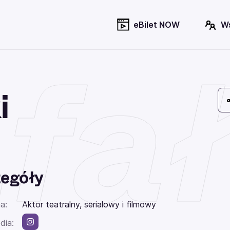
eBilet NOW
W
fał
i
egóły
a:
Aktor teatralny, serialowy i filmowy
dia: