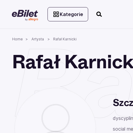
Kategorie
Ra
Home
Artysta
Rafał Karnicki
Rafał Karnick
Szcz
dyscyplin
social me