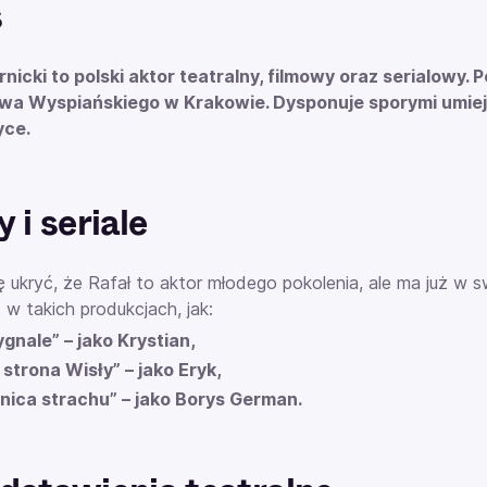
s
rnicki to polski aktor teatralny, filmowy oraz serialowy
wa Wyspiańskiego w Krakowie. Dysponuje sporymi umieję
yce.
 i seriale
ę ukryć, że Rafał to aktor młodego pokolenia, ale ma już w s
ż w takich produkcjach, jak:
ygnale” – jako Krystian,
 strona Wisły” – jako Eryk,
lnica strachu” – jako Borys German.