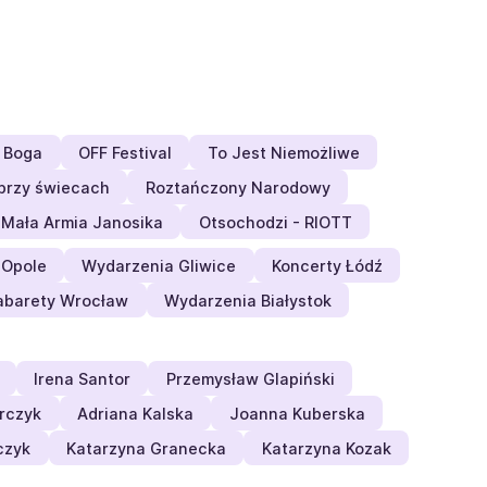
 Boga
OFF Festival
To Jest Niemożliwe
przy świecach
Roztańczony Narodowy
Mała Armia Janosika
Otsochodzi - RIOTT
 Opole
Wydarzenia Gliwice
Koncerty Łódź
abarety Wrocław
Wydarzenia Białystok
Irena Santor
Przemysław Glapiński
rczyk
Adriana Kalska
Joanna Kuberska
czyk
Katarzyna Granecka
Katarzyna Kozak