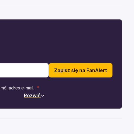
Zapisz się na FanAlert
mój adres e-mail.
Rozwiń