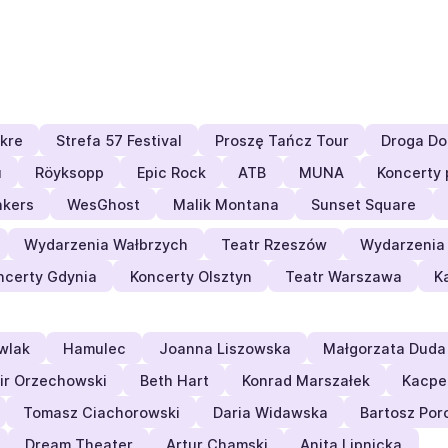
kre
Strefa 57 Festival
Proszę Tańcz Tour
Droga Do
u
Röyksopp
Epic Rock
ATB
MUNA
Koncerty 
nkers
WesGhost
Malik Montana
Sunset Square
Wydarzenia Wałbrzych
Teatr Rzeszów
Wydarzenia
ncerty Gdynia
Koncerty Olsztyn
Teatr Warszawa
K
wlak
Hamulec
Joanna Liszowska
Małgorzata Duda
ir Orzechowski
Beth Hart
Konrad Marszałek
Kacpe
Tomasz Ciachorowski
Daria Widawska
Bartosz Por
Dream Theater
Artur Chamski
Anita Lipnicka