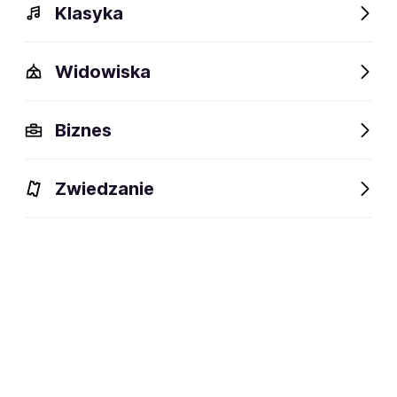
Klasyka
Widowiska
Szczegóły
Opis
Wydarzenia
FAQ
Fani lubią też
Biznes
Szczegóły
Zwiedzanie
63 lata
wiek:
05.08.1963
data urodzenia:
Szczecin
miejsce urodzenia:
Piosenkarka pop i jazz oraz
dyscyplina:
producentka muzyczna
social media: