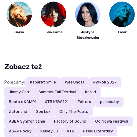
Sarsa
Ewa Farna
Justyna
Eivør
Steczkowska
Zobacz też
Polecamy:
Kabaret Smile
WesGhost
Pyrkon 2027
Jimmy Carr
Summer Fall Festival
Khalid
Beata x KAMP!
XTB KSW 121
Editors
panicbaby
Zatorland
Son Lux
Only The Poets
ABBA Symfonicznie
Factory of Sound
Od Nowa Festiwal
A$AP Rocky
Kelsey Lu
ATB
Rzeki Literatury