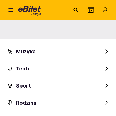
Anna 
Home
Artysta
Anna Jurksztowicz
Anna Jurksztowicz
Muzyka
Sprawdź wydarzenia
Teatr
FanAlert
Sport
Rodzina