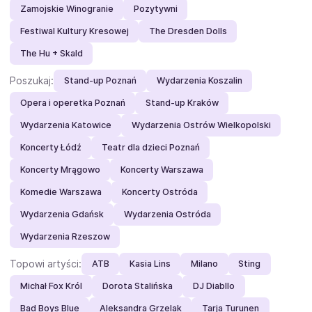
Zamojskie Winogranie
Pozytywni
Festiwal Kultury Kresowej
The Dresden Dolls
The Hu + Skald
Poszukaj:
Stand-up Poznań
Wydarzenia Koszalin
Opera i operetka Poznań
Stand-up Kraków
Wydarzenia Katowice
Wydarzenia Ostrów Wielkopolski
Koncerty Łódź
Teatr dla dzieci Poznań
Koncerty Mrągowo
Koncerty Warszawa
Komedie Warszawa
Koncerty Ostróda
Wydarzenia Gdańsk
Wydarzenia Ostróda
Wydarzenia Rzeszow
Topowi artyści:
ATB
Kasia Lins
Milano
Sting
Michał Fox Król
Dorota Stalińska
DJ Diabllo
Bad Boys Blue
Aleksandra Grzelak
Tarja Turunen