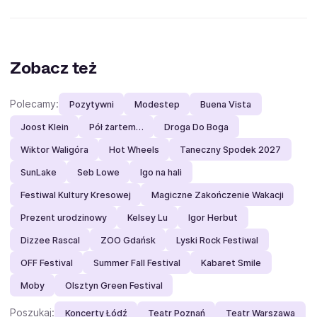
Zobacz też
Polecamy:
Pozytywni
Modestep
Buena Vista
Joost Klein
Pół żartem…
Droga Do Boga
Wiktor Waligóra
Hot Wheels
Taneczny Spodek 2027
SunLake
Seb Lowe
Igo na hali
Festiwal Kultury Kresowej
Magiczne Zakończenie Wakacji
Prezent urodzinowy
Kelsey Lu
Igor Herbut
Dizzee Rascal
ZOO Gdańsk
Lyski Rock Festiwal
OFF Festival
Summer Fall Festival
Kabaret Smile
Moby
Olsztyn Green Festival
Poszukaj:
Koncerty Łódź
Teatr Poznań
Teatr Warszawa