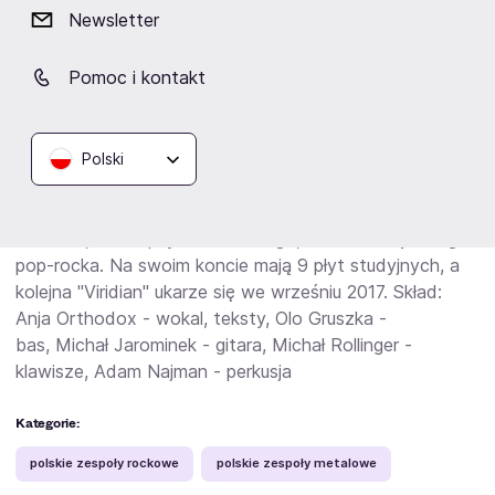
Newsletter
rockowych, której charakterystyczny sposób śpiewania
stał się wzorcem dla wielu wokalistek wykonujących ten
Pomoc i kontakt
rodzaj muzyki. Artystka znana jest także ze swoich
tekstów - mrocznych, poetyckich, pełnych metafor,
będących ważnym atutem grupy.
W ciągu swojej kariery
grupa zyskała miano formacji kultowej na polskiej scenie.
Polski
Muzyka Closterkellera ewoluowała od chorych,
zimnofalowych brzmień, poprzez flirt z ciężkim
metalem, aż do psychodelicznego, nieco "zakręconego"
pop-rocka. Na swoim koncie mają 9 płyt studyjnych, a
kolejna "Viridian" ukarze się we wrześniu 2017. Skład:
Anja Orthodox - wokal, teksty,
Olo Gruszka -
bas,
Michał Jarominek - gitara,
Michał Rollinger -
klawisze,
Adam Najman - perkusja
Kategorie:
polskie zespoły rockowe
polskie zespoły metalowe