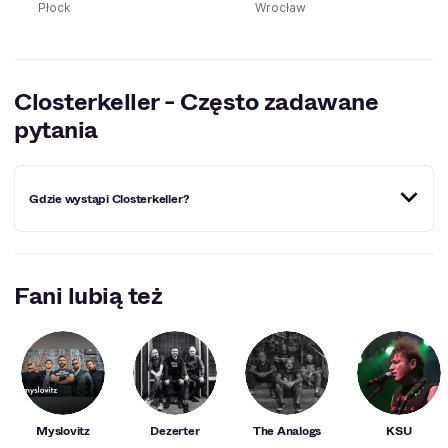
Płock
Wrocław
Closterkeller - Często zadawane
pytania
Gdzie wystąpi Closterkeller?
Miejscowości, w których Closterkeller wystąpi w
najbliższym czasie:
Wrocław
,
Płock
.
Fani lubią też
Myslovitz
Dezerter
The Analogs
KSU