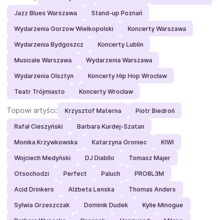
Jazz Blues Warszawa
Stand-up Poznań
Wydarzenia Gorzow Wielkopolski
Koncerty Warszawa
Wydarzenia Bydgoszcz
Koncerty Lublin
Musicale Warszawa
Wydarzenia Warszawa
Wydarzenia Olsztyn
Koncerty Hip Hop Wrocław
Teatr Trójmiasto
Koncerty Wrocław
Topowi artyści:
Krzysztof Materna
Piotr Biedroń
Rafał Cieszyński
Barbara Kurdej-Szatan
Monika Krzywkowska
Katarzyna Groniec
KIWI
Wojciech Medyński
DJ Diabllo
Tomasz Majer
Otsochodzi
Perfect
Paluch
PRO8L3M
Acid Drinkers
Alżbeta Lenska
Thomas Anders
Sylwia Grzeszczak
Dominik Dudek
Kylie Minogue