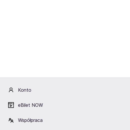
Email
Zapisz się na FanAlert
Chcę otrzymywać powiadomienia o wydarzeniach na
eBilet.pl na mój adres e-mail.
Rozwiń
Opis
Konto
Closterkeller to warszawski zespół powstały w 1988
roku, będący czołowym przedstawicielem w
eBilet NOW
kraju
"klimatycznego", gotyckiego rocka. Jest jednym z
najważniejszych polskich zespołów grających ten rodzaj
Współpraca
muzyki. Liderka i współzałożycielka
Anja Orthodox to
jedna z najpopularniejszych polskich wokalistek