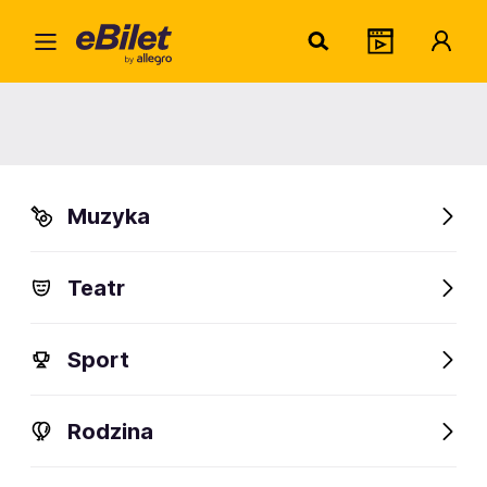
Clost
Home
Artysta
Closterkeller
Closterkeller
Muzyka
Sprawdź wydarzenia
Teatr
FanAlert
Sport
Rodzina