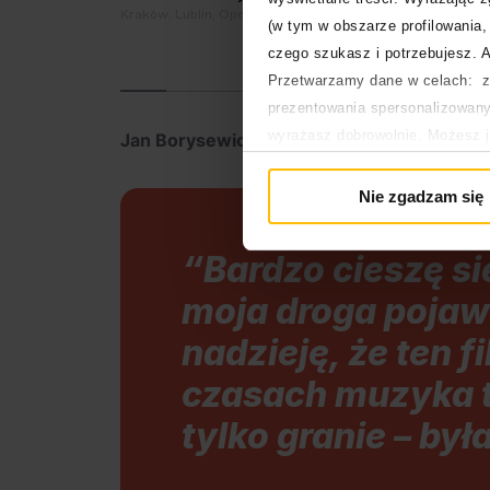
Kraków, Lublin, Opole i inne
Gorzó
(w tym w obszarze profilowania, 
czego szukasz i potrzebujesz. A
Przetwarzamy dane w celach: za
prezentowania spersonalizowanyc
wyrażasz dobrowolnie. Możesz 
Jan Borysewicz
skomentował:
głównej. Wycofanie zgody nie w
Polityka prywatności
Nie zgadzam się
Polityka plików cookies
“Bardzo cieszę się
moja droga pojaw
nadzieję, że ten 
czasach muzyka to
tylko granie – by