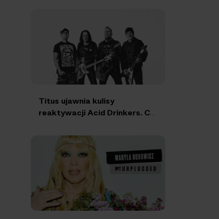
Titus ujawnia kulisy
reaktywacji Acid Drinkers. Co
z nową płytą?
z