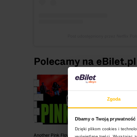
Post udostępniony przez Netflix Pols
Polecamy na eBilet.pl
Zgoda
Dbamy o Twoją prywatność
Dzięki plikom cookies i techno
Another Pink Floyd
Muzy
wyświetlane treści. Wyrażając 