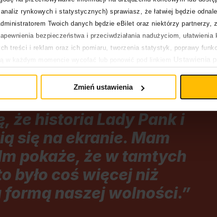
w Wielkopolski, Nysa, Wągrowiec i inne
Toruń, Tychy, Wrocław
analiz rynkowych i statystycznych) sprawiasz, że łatwiej będzie odnale
dministratorem Twoich danych będzie eBilet oraz niektórzy partnerzy, 
pewnienia bezpieczeństwa i przeciwdziałania nadużyciom, ułatwienia k
h treści i reklam oraz ich pomiaru, tworzenia statystyk, poprawy funk
Ustawienia p
ją w każdym momencie wycofać lub ponowić pod linkiem
pływa na legalność uprzedniego przetwarzania.
Zmień ustawienia
, że historia Lady Pank i
ią się na ekranie. Mam
film pokaże, że w tamtych
 było coś więcej niż
ła formą naszej wolności.”