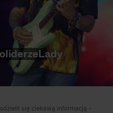
o
liderze
Lady
odzielił się ciekawą informacją -