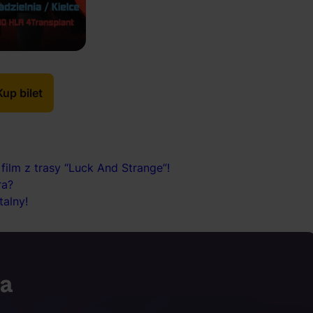
Kup bilet
ilm z trasy “Luck And Strange”!
ra?
talny!
ia