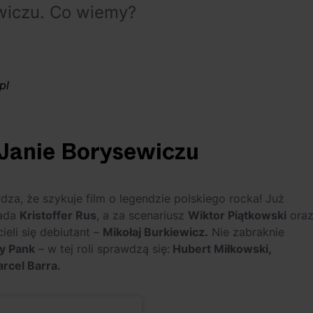
ewiczu. Co wiemy?
pl
o Janie Borysewiczu
dza, że szykuje film o legendzie polskiego rocka! Już
iada
Kristoffer Rus
, a za scenariusz
Wiktor Piątkowski
ora
ieli się debiutant –
Mikołaj Burkiewicz.
Nie zabraknie
y Pank
– w tej roli sprawdzą się:
Hubert Miłkowski,
rcel Barra.