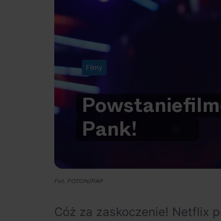
Filmy
Powstanie
film
Pank!
Fot. FOTON/PAP
Cóż za zaskoczenie! Netflix p