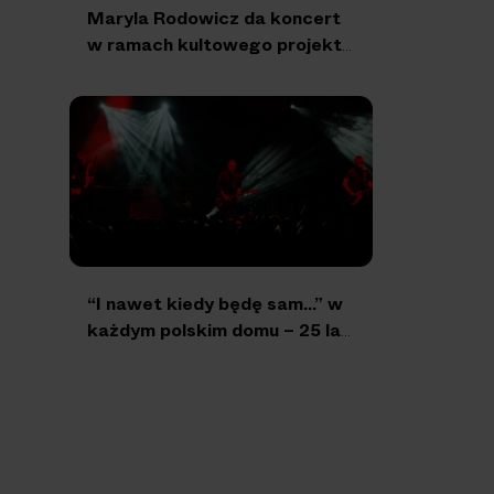
Maryla Rodowicz da koncert
w ramach kultowego projektu
MTV Unplugged!
“I nawet kiedy będę sam…” w
każdym polskim domu – 25 lat
“Miłości w czasach
popkultury” Myslovitz