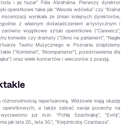
ktoria i jej huzar” Pála Ábraháma. Pierwszy dyrektor
lasyki operetkowe takie jak “Wesoła wdówka” czy “Kraina
nscenizacji wynikała ze zmian kolejnych dyrektorów,
 zgodnie z własnym doświadczeniem artystycznym i
ć zarówno wyjątkowe sztuki operetkowe (“Carewicz”,
atru komedie czy dramaty (“Okno na parlament”, “Nagłe
ertuarze Teatru Muzycznego w Poznaniu znajdziemy
ektakle (“Kombinat”, “Akompaniator”), przedstawienia dla
rajka”) oraz wiele koncertów i wieczorów z poezją.
ktakle
 różnorodnością repertuarową. Widzowie mają okazję
h operetkowych, a także zabrać swoje pociechy na
ystawiono już m.in. “Pchłę Szachrajkę”, “Evitę”,
a jak lata 20., lata 30.”, “Księżniczkę Czardasza”.