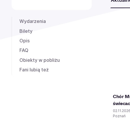
Aktualn
Wydarzenia
Bilety
Opis
FAQ
Obiekty w pobliżu
Fani lubią też
Chór M
świeca
02.11.202
Poznań