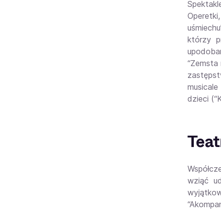
Spektakl
Operetki,
uśmiechu
którzy 
upodoban
“Zemsta 
zastęps
musicale 
dzieci (
Teat
Współcze
wziąć u
wyjątko
“Akompani