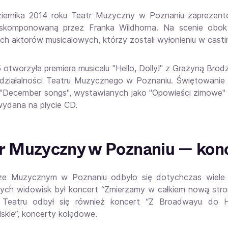
iernika 2014 roku Teatr Muzyczny w Poznaniu zaprezent
skomponowaną przez Franka Wildhorna. Na scenie obok 
ych aktorów musicalowych, którzy zostali wyłonieniu w castin
otworzyła premiera musicalu "Hello, Dolly!" z Grażyną Brodzi
 działalności Teatru Muzycznego w Poznaniu. Świętowanie 
"December songs", wystawianych jako "Opowieści zimowe" 
wydana na płycie CD.
r Muzyczny w Poznaniu — kon
ze Muzycznym w Poznaniu odbyło się dotychczas wiele k
ych widowisk był koncert “Zmierzamy w całkiem nową stro
Teatru odbył się również koncert “Z Broadwayu do Hol
lskie”, koncerty kolędowe.