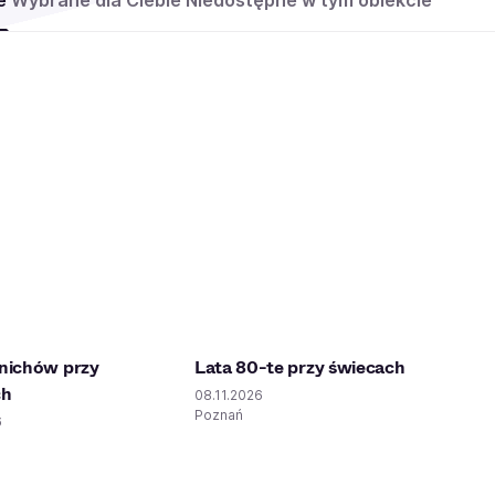
e
Wybrane dla Ciebie
Niedostępne w tym obiekcie
nichów przy
Lata 80-te przy świecach
ch
08.11.2026
Poznań
6