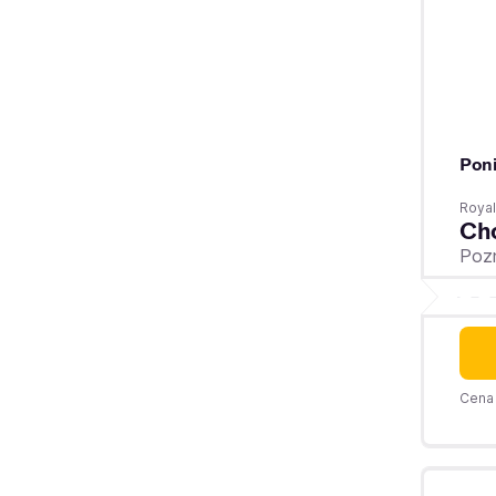
Poni
Royal
Ch
Poz
Cena 