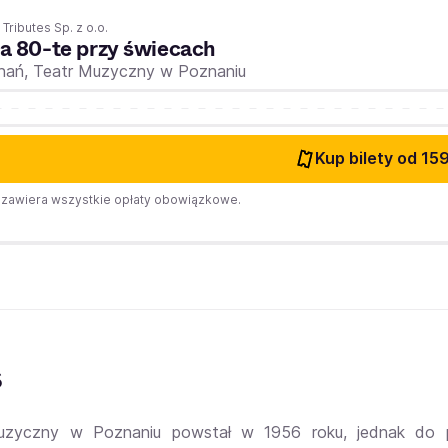
 Tributes Sp. z o.o.
a 80-te przy świecach
nań,
Teatr Muzyczny w Poznaniu
Kup bilety
od 159
zawiera wszystkie opłaty obowiązkowe.
s
uzyczny w Poznaniu powstał w 1956 roku, jednak do p