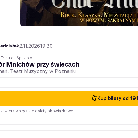
edziałek
2.11.2026
19:30
 Tributes Sp. z o.o.
ór Mnichów przy świecach
nań,
Teatr Muzyczny w Poznaniu
Kup bilety
od 191
zawiera wszystkie opłaty obowiązkowe.