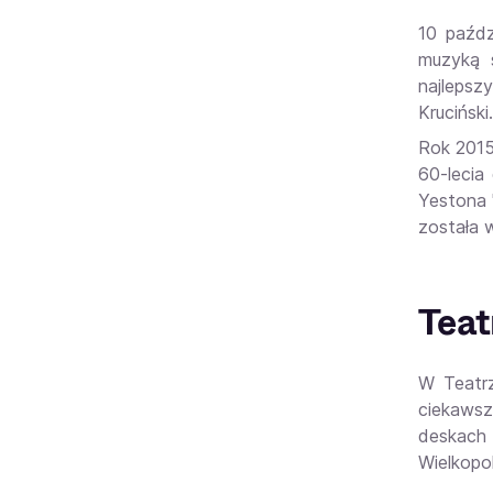
10 paźdz
muzyką 
najlepsz
Kruciński.
Rok 2015 
60-lecia
Yestona 
została 
Teat
W Teatr
ciekawsz
deskach 
Wielkopo