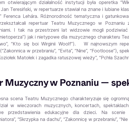
em otwierającym działalność instytucji była operetka “Wi
 Jan Teresiński, w repertuarze stawiał na znane i lubiane k
” Ferenca Lehára. Różnorodność tematyczna i gatunkowa i
przekształcali repertuar Teatru Muzycznego w Poznaniu
iami. I tak na przestrzeni lat widzowie mogli podziwia
nietoperza”) jak i nietypowe dla muzycznego charakteru Te
two”, “Kto się boi Wirginii Woolf”). W najnowszym rep
(“Zakonnica w przebraniu”, “Evita”, “Nine”, “Footloose”), sp
“Koziołek Matołek i zagadka ratuszowej wieży”, “Pchła Szach
r Muzyczny w Poznaniu — spe
sna scena Teatru Muzycznego charakteryzuje się ogromną
dział w wieczorach muzycznych, koncertach, spektaklac
we przedstawienia edukacyjne dla dzieci. Na scenie w
atora”, “Skrzypka na dachu”, “Zakonnicę w przebraniu”, “Nie m