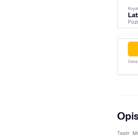
Royal
Lat
Poz
Cena 
Opi
Teatr M