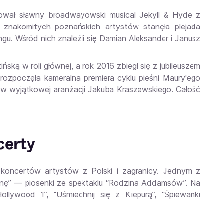
ował sławny broadwayowski musical Jekyll & Hyde z
znakomitych poznańskich artystów stanęła plejada
gu. Wśród nich znaleźli się Damian Aleksander i Janusz
ńską w roli głównej, a rok 2016 zbiegł się z jubileuszem
rozpoczęła kameralna premiera cyklu pieśni Maury'ego
w wyjątkowej aranżacji Jakuba Kraszewskiego. Całość
certy
oncertów artystów z Polski i zagranicy. Jednym z
nę” — piosenki ze spektaklu “Rodzina Addamsów”. Na
lywood 1”, “Uśmiechnij się z Kiepurą”, “Śpiewanki