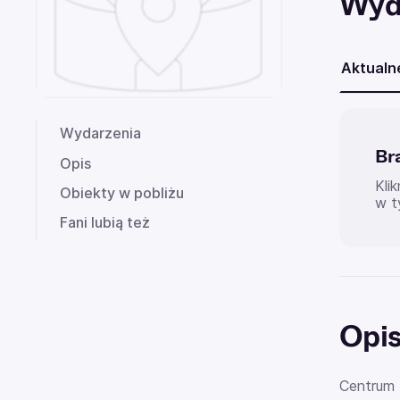
Wyd
Aktualn
Wydarzenia
Br
Opis
Kli
Obiekty w pobliżu
w t
Fani lubią też
Opi
Centrum