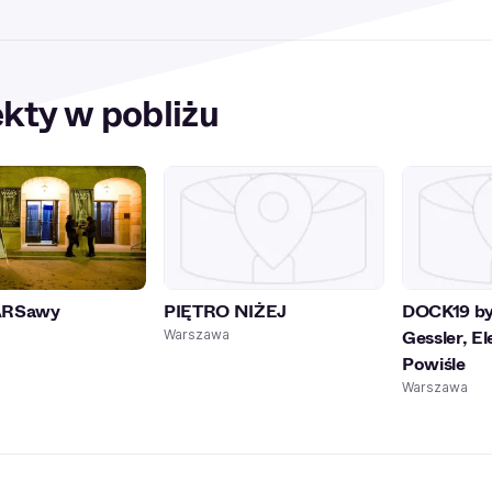
kty w pobliżu
ARSawy
PIĘTRO NIŻEJ
DOCK19 by
Gessler, E
Warszawa
Powiśle
Warszawa