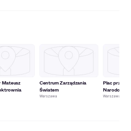
 Mateusz
Centrum Zarządzania
Plac przy St
lektrownia
Światem
Narodowy
Warszawa
Warszawa