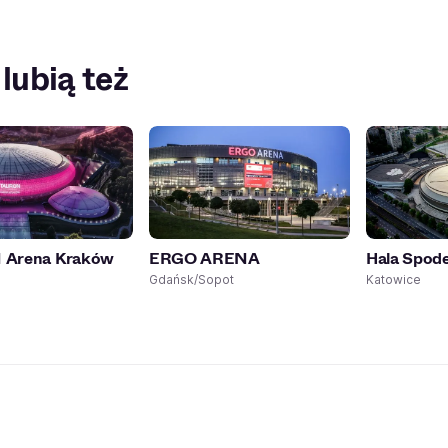
 lubią też
Arena Kraków
ERGO ARENA
Hala Spod
Gdańsk/Sopot
Katowice