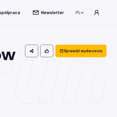
spółpraca
Newsletter
PL
rum
ów
Sprawdź wydarzenia