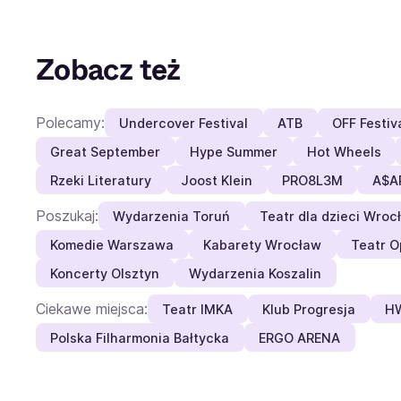
Zobacz też
Polecamy:
Undercover Festival
ATB
OFF Festiv
Great September
Hype Summer
Hot Wheels
Rzeki Literatury
Joost Klein
PRO8L3M
A$A
Poszukaj:
Wydarzenia Toruń
Teatr dla dzieci Wroc
Komedie Warszawa
Kabarety Wrocław
Teatr O
Koncerty Olsztyn
Wydarzenia Koszalin
Ciekawe miejsca:
Teatr IMKA
Klub Progresja
HW
Polska Filharmonia Bałtycka
ERGO ARENA