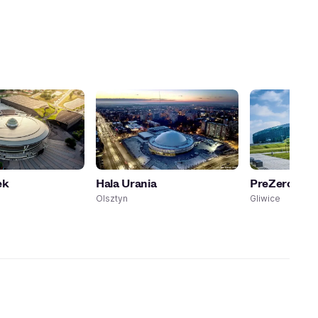
ek
Hala Urania
PreZero Are
Olsztyn
Gliwice