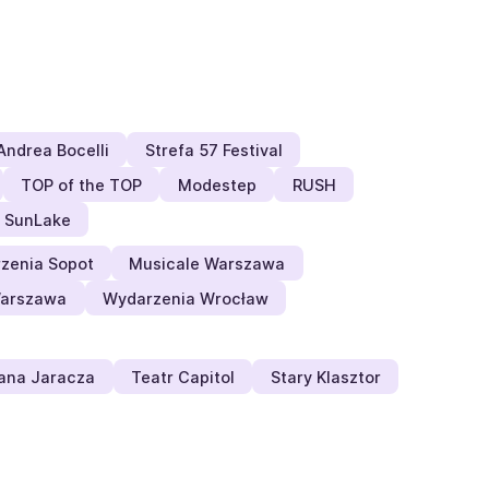
Andrea Bocelli
Strefa 57 Festival
TOP of the TOP
Modestep
RUSH
SunLake
zenia Sopot
Musicale Warszawa
Warszawa
Wydarzenia Wrocław
fana Jaracza
Teatr Capitol
Stary Klasztor