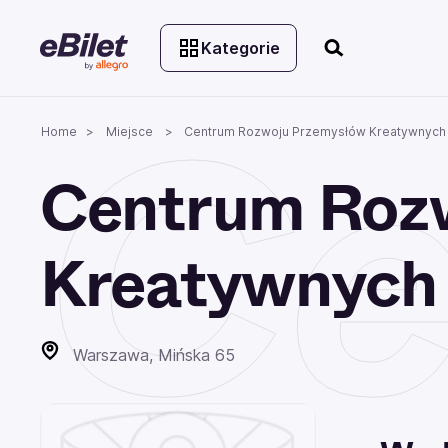
Kategorie
Ce
Home
Miejsce
Centrum Rozwoju Przemysłów Kreatywnych
Centrum Roz
Kreatywnych
Warszawa, Mińska 65