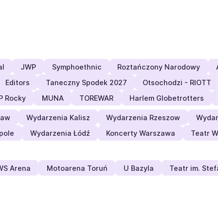
al
JWP
Symphoethnic
Roztańczony Narodowy
Editors
Taneczny Spodek 2027
Otsochodzi - RIOTT
P Rocky
MUNA
TOREWAR
Harlem Globetrotters
ław
Wydarzenia Kalisz
Wydarzenia Rzeszow
Wydar
pole
Wydarzenia Łódź
Koncerty Warszawa
Teatr 
S Arena
Motoarena Toruń
U Bazyla
Teatr im. Ste