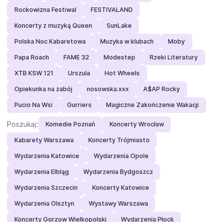
Rockowizna Festiwal
FESTIVALAND
Koncerty z muzyką Queen
SunLake
Polska Noc Kabaretowa
Muzyka w klubach
Moby
Papa Roach
FAME 32
Modestep
Rzeki Literatury
XTB KSW 121
Urszula
Hot Wheels
Opiekunka na zabój
nosowska.xxx
A$AP Rocky
Pucio Na Wsi
Gurriers
Magiczne Zakończenie Wakacji
Poszukaj:
Komedie Poznań
Koncerty Wrocław
Kabarety Warszawa
Koncerty Trójmiasto
Wydarzenia Katowice
Wydarzenia Opole
Wydarzenia Elbląg
Wydarzenia Bydgoszcz
Wydarzenia Szczecin
Koncerty Katowice
Wydarzenia Olsztyn
Wystawy Warszawa
Koncerty Gorzow Wielkopolski
Wydarzenia Płock