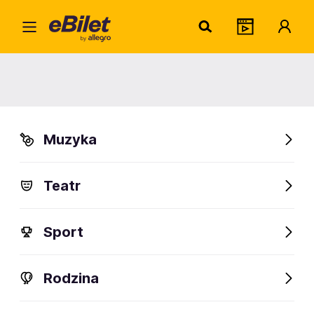
The T
Home
Artysta
The Teskey Brothers
The Teskey Brothers
Muzyka
Sprawdź wydarzenia
Teatr
FanAlert
Sport
Rodzina