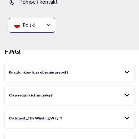
Pomoc i kontakt
Obserwuj
Polski
FAQ
Ilu członków liczy obecnie zespół?
Obecnie duet: Josh i Sam Teskey
Co wyróżnia ich muzykę?
Pełen duszy głos, surowa autentyczność, klasyczne
Co to jest „The Winding Way”?
brzmienie soul-blues
Trzeci album studyjny (2023), nagrany w Sydney,