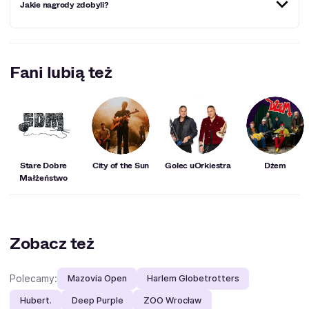
Jakie nagrody zdobyli?
refleksyjny, dojrzały, pełen emocji
3× ARIA (2019) – Best Group, Blues & Roots, Engineer,
ARIA Live Album (2020) – Live at the Forum, APRA
Fani lubią też
Songwriter of the Year (2024), Rolling Stone Best Record
(2024)
Stare Dobre
City of the Sun
Golec uOrkiestra
Dżem
Małżeństwo
Zobacz też
Polecamy:
Mazovia Open
Harlem Globetrotters
Hubert.
Deep Purple
ZOO Wrocław