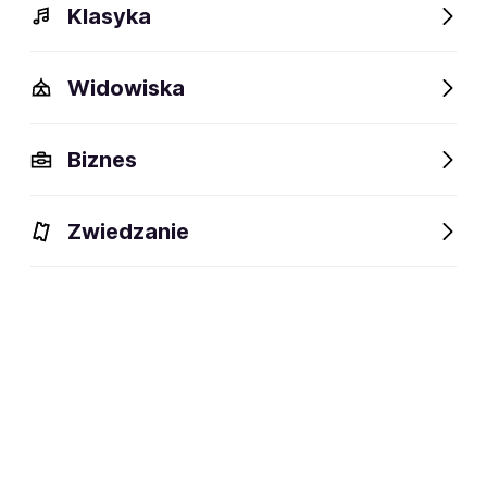
Klasyka
Widowiska
Szczegóły
Opis
Wydarzenia
FAQ
Fani lubią też
Biznes
Szczegóły
Zwiedzanie
Warrandyte/Melbourne, Australia
miejsce powstania:
Josh Teskey, Sam Teskey
członkowie:
soul-blues, blues-rock, rhythm &
dyscyplina:
blues, gospel
social media: