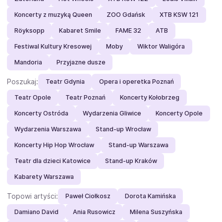
Koncerty z muzyką Queen
ZOO Gdańsk
XTB KSW 121
Röyksopp
Kabaret Smile
FAME 32
ATB
Festiwal Kultury Kresowej
Moby
Wiktor Waligóra
Mandoria
Przyjazne dusze
Poszukaj:
Teatr Gdynia
Opera i operetka Poznań
Teatr Opole
Teatr Poznań
Koncerty Kołobrzeg
Koncerty Ostróda
Wydarzenia Gliwice
Koncerty Opole
Wydarzenia Warszawa
Stand-up Wrocław
Koncerty Hip Hop Wrocław
Stand-up Warszawa
Teatr dla dzieci Katowice
Stand-up Kraków
Kabarety Warszawa
Topowi artyści:
Paweł Ciołkosz
Dorota Kamińska
Damiano David
Ania Rusowicz
Milena Suszyńska