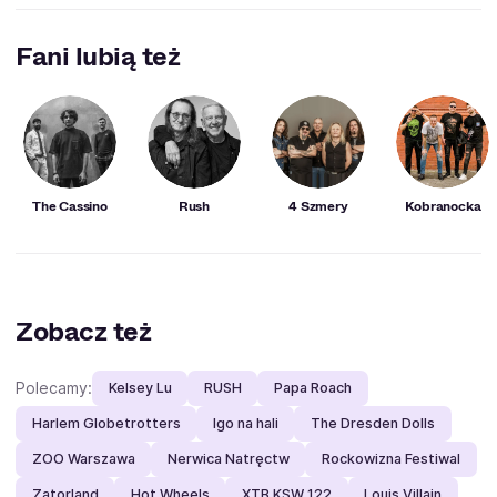
Fani lubią też
The Cassino
Rush
4 Szmery
Kobranocka
Zobacz też
Polecamy:
Kelsey Lu
RUSH
Papa Roach
Harlem Globetrotters
Igo na hali
The Dresden Dolls
ZOO Warszawa
Nerwica Natręctw
Rockowizna Festiwal
Zatorland
Hot Wheels
XTB KSW 122
Louis Villain