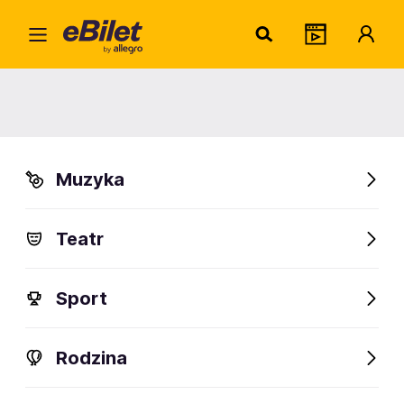
Komb
Home
Artysta
Kombi
Kombi
Muzyka
Sprawdź wydarzenia
Teatr
FanAlert
Sport
Rodzina