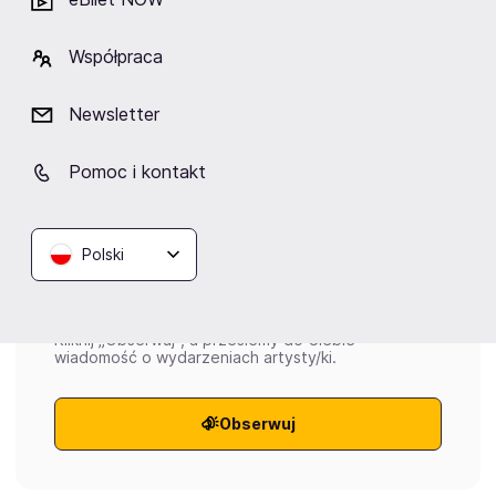
zespoły bluesowe
Współpraca
Newsletter
Wydarzenia
Pomoc i kontakt
Aktualne
Wybrane dla Ciebie
Zakończone
Polski
Brak aktualnych wydarzeń
Kliknij „Obserwuj”, a prześlemy do Ciebie
wiadomość o wydarzeniach artysty/ki.
Obserwuj