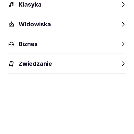
Klasyka
Widowiska
Szczegóły
Opis
Wydarzenia
Fani lubią też
Biznes
Szczegóły
Zwiedzanie
Gdańsk
miejsce powstania:
Zespół bluesowy, funkowy, rockowy
dyscyplina:
(jazz-rock, pop-rock, electro rock)
oraz popowy (synth pop)
social media: