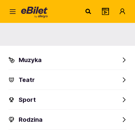
Maria
Home
Artysta
Maria Tyszkiewicz
Maria Tyszkiewicz
Muzyka
Sprawdź wydarzenia
Teatr
FanAlert
Sport
Rodzina