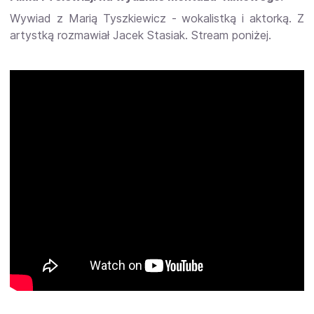
Wywiad z Marią Tyszkiewicz - wokalistką i aktorką. Z
artystką rozmawiał Jacek Stasiak. Stream poniżej.