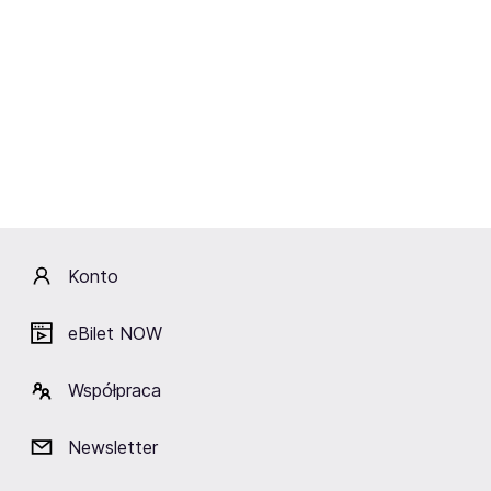
Czwartek
8.10.2026
19:00
Teatr Muzyczny Roma
WICKED
Warszawa,
Teatr Muzyczny ROMA w Warszawie
Kup bilety
od 192,90 zł
Konto
Cena zawiera wszystkie opłaty obowiązkowe.
eBilet NOW
Współpraca
Newsletter