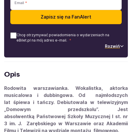
Email
Zapisz się na FanAlert
Chcę otrzymywać powiadomienia o wydarzeniach na
eBilet.pl na mój adres e-mail.
Rozwiń
Opis
Rodowita warszawianka. Wokalistka, aktorka
musicalowa i dubbingowa. Od najmłodszych
lat śpiewa i tańczy. Debiutowała w telewizyjnym
„Domowym przedszkolu”. Jest
absolwentką Państwowej Szkoły Muzycznej I st. nr
3 im. J. Zarębskiego w Warszawie oraz Akademii
Filmu i Telewizji na wydziale montażu filmowego.