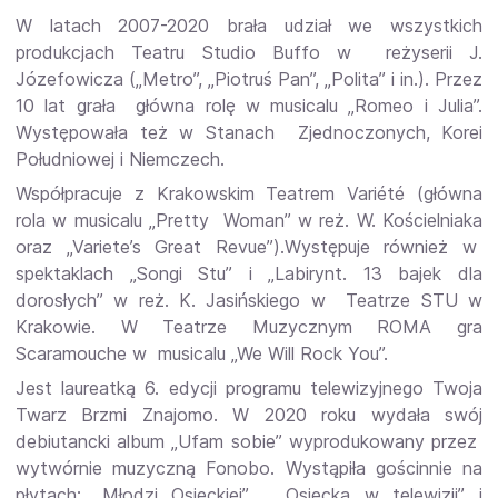
W latach 2007-2020 brała udział we wszystkich
produkcjach Teatru Studio Buffo w reżyserii J.
Józefowicza („Metro”, „Piotruś
Pan”, „Polita” i in.). Przez
10 lat grała główna rolę
w musicalu „Romeo i Julia”.
Występowała też w Stanach Zjednoczonych, Korei
Południowej i Niemczech.
Współpracuje z Krakowskim Teatrem Variété (główna
rola w musicalu „Pretty Woman” w reż. W. Kościelniaka
oraz „Variete’s Great Revue”).Występuje również w
spektaklach „Songi Stu” i „Labirynt. 13 bajek dla
dorosłych” w reż. K. Jasińskiego w Teatrze STU w
Krakowie. W Teatrze Muzycznym ROMA gra
Scaramouche w musicalu „We Will Rock You”.
Jest laureatką
6. edycji programu telewizyjnego Twoja
Twarz Brzmi Znajomo. W 2020 roku wydała swój
debiutancki album „Ufam sobie” wyprodukowany przez
wytwórnie muzyczną
Fonobo. Wystąpiła gościnnie na
płytach: „Młodzi Osieckiej”, „Osiecka w telewizji” i