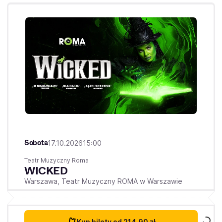
Sobota
17.10.2026
15:00
Teatr Muzyczny Roma
WICKED
Warszawa,
Teatr Muzyczny ROMA w Warszawie
Kup bilety
od 214,90 zł