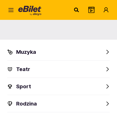
Mare
Home
Artysta
Marek Dumicz
Marek Dumicz
Muzyka
Sprawdź wydarzenia
Teatr
FanAlert
Sport
Rodzina