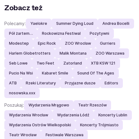
Zobacz też
Polecamy:
Yaelokre
Summer Dying Loud
Andrea Bocelli
Pół żartem…
Rockowizna Festiwal
Pozytywni
Modestep
Epic Rock
ZOO Wrocław
Gurriers
Harlem Globetrotters
Malik Montana
ZOO Warszawa
Seb Lowe
Two Feet
Zatorland
XTB KSW 121
Pucio Na Wsi
Kabaret Smile
Sound Of The Ages
ATB
Rzeki Literatury
Przyjazne dusze
Editors
nosowska.xxx
Poszukaj:
Wydarzenia Mrągowo
Teatr Rzeszów
Wydarzenia Wrocław
Wydarzenia Łódź
Koncerty Lublin
Wydarzenia Ostrów Wielkopolski
Koncerty Trójmiasto
Teatr Wrocław
Festiwale Warszawa