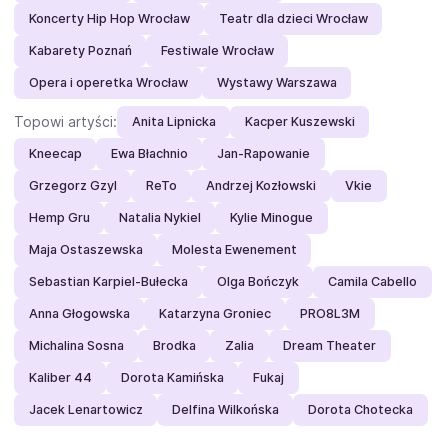
Koncerty Hip Hop Wrocław
Teatr dla dzieci Wrocław
Kabarety Poznań
Festiwale Wrocław
Opera i operetka Wrocław
Wystawy Warszawa
Topowi artyści:
Anita Lipnicka
Kacper Kuszewski
Kneecap
Ewa Błachnio
Jan-Rapowanie
Grzegorz Gzyl
ReTo
Andrzej Kozłowski
Vkie
Hemp Gru
Natalia Nykiel
Kylie Minogue
Maja Ostaszewska
Molesta Ewenement
Sebastian Karpiel-Bułecka
Olga Bończyk
Camila Cabello
Anna Głogowska
Katarzyna Groniec
PRO8L3M
Michalina Sosna
Brodka
Zalia
Dream Theater
Kaliber 44
Dorota Kamińska
Fukaj
Jacek Lenartowicz
Delfina Wilkońska
Dorota Chotecka