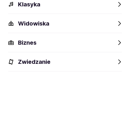
Klasyka
Widowiska
Opis
Wydarzenia
Fani lubią też
Biznes
Zwiedzanie
Zapisz się na
Marek Dumicz
Email
Zapisz się na FanAlert