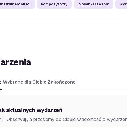
instrumentaliści
kompozytorzy
piosenkarze folk
wyk
arzenia
e
Wybrane dla Ciebie
Zakończone
ak aktualnych wydarzeń
knij „Obserwuj”, a prześlemy do Ciebie wiadomość o wydarzeni