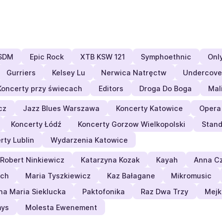
SDM
Epic Rock
XTB KSW 121
Symphoethnic
Onl
Gurriers
Kelsey Lu
Nerwica Natręctw
Undercover
Koncerty przy świecach
Editors
Droga Do Boga
Mal
cz
Jazz Blues Warszawa
Koncerty Katowice
Opera
Koncerty Łódź
Koncerty Gorzow Wielkopolski
Stand
rty Lublin
Wydarzenia Katowice
Robert Ninkiewicz
Katarzyna Kozak
Kayah
Anna Cz
ich
Maria Tyszkiewicz
Kaz Bałagane
Mikromusic
na Maria Sieklucka
Paktofonika
Raz Dwa Trzy
Mejk
mys
Molesta Ewenement