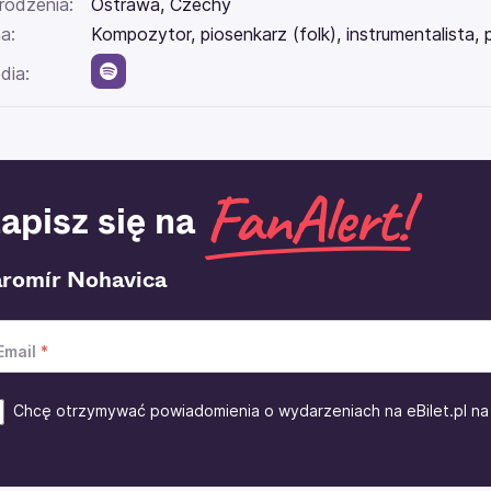
rodzenia:
Ostrawa, Czechy
a:
Kompozytor, piosenkarz (folk), instrumentalista,
dia:
apisz się na
aromír Nohavica
Email
Chcę otrzymywać powiadomienia o wydarzeniach na eBilet.pl na 