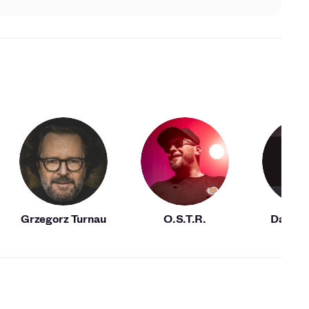
Grzegorz Turnau
O.S.T.R.
Damian