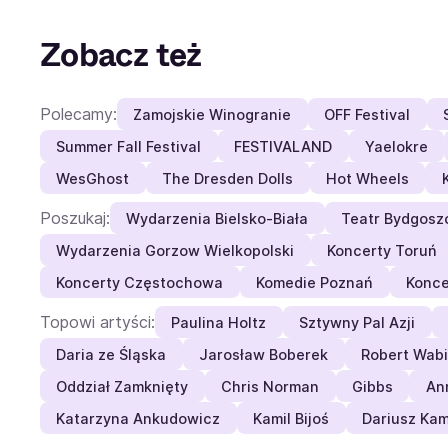
Zobacz też
Polecamy:
Zamojskie Winogranie
OFF Festival
Summer Fall Festival
FESTIVALAND
Yaelokre
WesGhost
The Dresden Dolls
Hot Wheels
Poszukaj:
Wydarzenia Bielsko-Biała
Teatr Bydgosz
Wydarzenia Gorzow Wielkopolski
Koncerty Toruń
Koncerty Częstochowa
Komedie Poznań
Konce
Topowi artyści:
Paulina Holtz
Sztywny Pal Azji
Daria ze Śląska
Jarosław Boberek
Robert Wab
Oddział Zamknięty
Chris Norman
Gibbs
An
Katarzyna Ankudowicz
Kamil Bijoś
Dariusz Ka