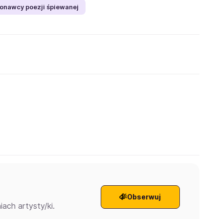
onawcy poezji śpiewanej
Obserwuj
ach artysty/ki.