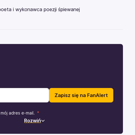
 poeta i wykonawca poezji śpiewanej
Zapisz się na FanAlert
mój adres e-mail.
Rozwiń