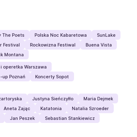
y The Poets
Polska Noc Kabaretowa
SunLake
 Festival
Rockowizna Festiwal
Buena Vista
ik Montana
 i operetka Warszawa
-up Poznań
Koncerty Sopot
artoryska
Justyna Sieńczyłło
Maria Dejmek
Aneta Zając
Katatonia
Natalia Szroeder
Jan Peszek
Sebastian Stankiewicz