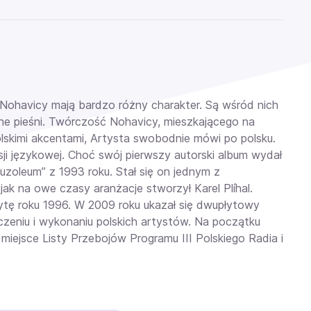
 Nohavicy mają bardzo różny charakter. Są wśród nich
zne pieśni. Twórczość Nohavicy, mieszkającego na
polskimi akcentami, Artysta swobodnie mówi po polsku.
ji językowej.
Choć swój pierwszy autorski album wydał
zoleum” z 1993 roku. Stał się on jednym z
k na owe czasy aranżacje stworzył Karel Plíhal.
łytę roku 1996. W 2009 roku ukazał się dwupłytowy
czeniu i wykonaniu polskich artystów. Na początku
 miejsce Listy Przebojów Programu III Polskiego Radia i