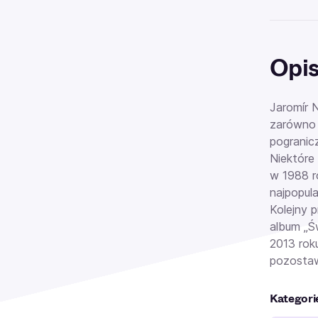
Opi
Jaromír 
zarówno 
pogranicz
Niektóre
w 1988 r
najpopul
Kolejny 
album „Ś
2013 roku
pozostaw
Kategori