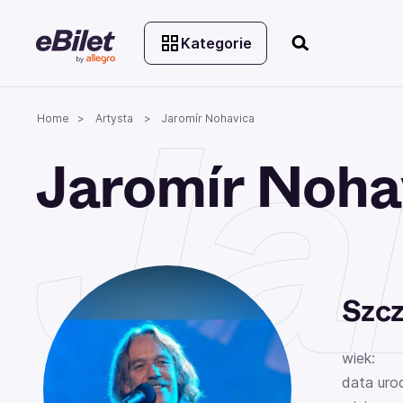
Kategorie
Ja
Home
Artysta
Jaromír Nohavica
Jaromír Noha
Szcz
wiek:
data uro