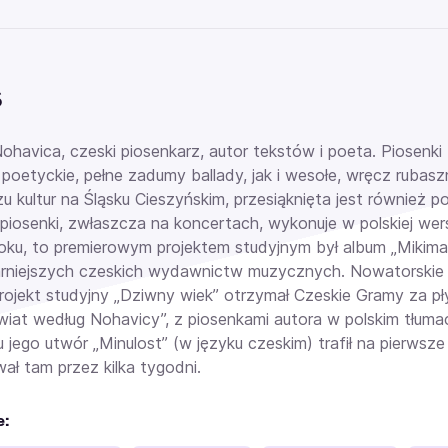
s
Nohavica, czeski piosenkarz, autor tekstów i poeta.
Piosenki
poetyckie, pełne zadumy ballady, jak i wesołe, wręcz rubas
u kultur na Śląsku Cieszyńskim, przesiąknięta jest również 
 piosenki, zwłaszcza na koncertach, wykonuje w polskiej wers
oku, to premierowym projektem studyjnym był album „Mikimau
arniejszych czeskich wydawnictw muzycznych. Nowatorskie ja
projekt studyjny „Dziwny wiek” otrzymał Czeskie Gramy za p
wiat według Nohavicy”, z piosenkami autora w polskim tłuma
 jego utwór „Minulost” (w języku czeskim) trafił na pierwsze
ał tam przez kilka tygodni.
e: