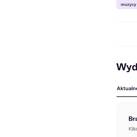
muzycy 
Wyd
Aktualn
Br
Kli