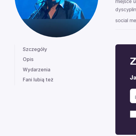
miejsce u
dyscyplin
social me
Szczegóły
Z
Opis
Wydarzenia
J
Fani lubią też