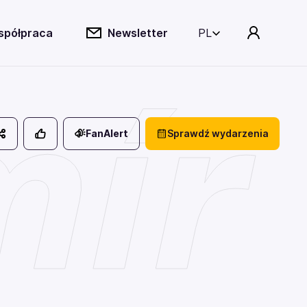
spółpraca
Newsletter
PL
mír
FanAlert
Sprawdź wydarzenia