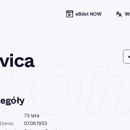
eBilet NOW
W
ro
vica
egóły
73 lata
dzenia:
07.06.1953