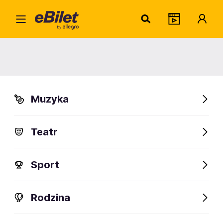
Andrz
Home
Artysta
Andrzej Lampert
Andrzej Lampert
Muzyka
Sprawdź wydarzenia
Teatr
FanAlert
Sport
Rodzina