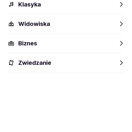
Klasyka
Widowiska
Szczegóły
Opis
Wydarzenia
FAQ
Fani lubią też
Biznes
Szczegóły
Zwiedzanie
44 lata
wiek:
02.10.1981
data urodzenia:
Chorzów
miejsce urodzenia:
Śpiewak operowy, tenor, aranżer,
dyscyplina:
kompozytor, producent muzyczny,
wokalista pop-rockowy (soft rock),
aktor dubbingowy i autor tekstów
social media: