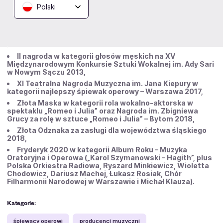
Artysta z tak dużym doświadczeniem artystycznym i
Polski
scenicznym oraz o tak wielkim talencie zgromadził
oczywiście mnóstwo cennych nagród. Te najbardziej
prestiżowe to m.in.:
II nagroda w kategorii głosów męskich na XV
Międzynarodowym Konkursie Sztuki Wokalnej im. Ady Sari
w Nowym Sączu 2013,
XI Teatralna Nagroda Muzyczna im. Jana Kiepury w
kategorii najlepszy śpiewak operowy – Warszawa 2017,
Złota Maska w kategorii rola wokalno-aktorska w
spektaklu „Romeo i Julia” oraz Nagroda im. Zbigniewa
Grucy za rolę w sztuce „Romeo i Julia” – Bytom 2018,
Złota Odznaka za zasługi dla województwa śląskiego
2018,
Fryderyk 2020 w kategorii Album Roku – Muzyka
Oratoryjna i Operowa („Karol Szymanowski – Hagith”, plus
Polska Orkiestra Radiowa, Ryszard Minkiewicz, Wioletta
Chodowicz, Dariusz Machej, Łukasz Rosiak, Chór
Filharmonii Narodowej w Warszawie i Michał Klauza).
Kategorie:
śpiewacy operowi
producenci muzyczni