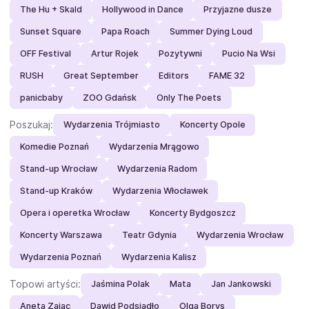
The Hu + Skald
Hollywood in Dance
Przyjazne dusze
Sunset Square
Papa Roach
Summer Dying Loud
OFF Festival
Artur Rojek
Pozytywni
Pucio Na Wsi
RUSH
Great September
Editors
FAME 32
panicbaby
ZOO Gdańsk
Only The Poets
Poszukaj:
Wydarzenia Trójmiasto
Koncerty Opole
Komedie Poznań
Wydarzenia Mrągowo
Stand-up Wrocław
Wydarzenia Radom
Stand-up Kraków
Wydarzenia Włocławek
Opera i operetka Wrocław
Koncerty Bydgoszcz
Koncerty Warszawa
Teatr Gdynia
Wydarzenia Wrocław
Wydarzenia Poznań
Wydarzenia Kalisz
Topowi artyści:
Jaśmina Polak
Mata
Jan Jankowski
Aneta Zając
Dawid Podsiadło
Olga Borys