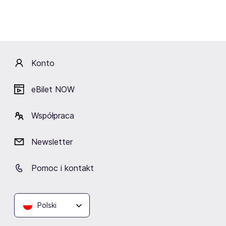
Amfiteatr w Ełku
Hala MOSiR w Ełku
Ełk-Szeligi
Ełk
Ełk
Ełk
Konto
Fani lubią też
eBilet NOW
Współpraca
Newsletter
TAURON Arena Kraków
ERGO ARENA
Hala Spodek
Kraków
Gdańsk/Sopot
Katowice
Pomoc i kontakt
Polski