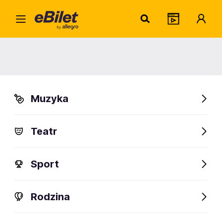
Ruiny
Home
Miejsce
Ruiny zamku krzyżackiego w Ełku
Ruiny zamku krzyżackiego w
Ełku
Muzyka
Ełk, Zamkowa
Teatr
Sprawdź wydarzenia
Sport
Rodzina