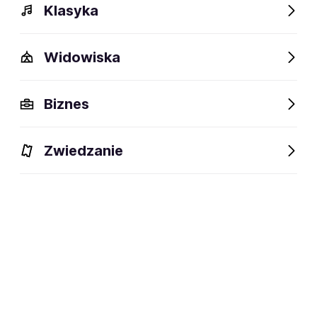
Klasyka
Widowiska
Biznes
Zwiedzanie
Wydarzenia
Opis
Obiekty w pobliżu
Fani lubią t
Wydarzenia
Aktualne
Wybrane dla Ciebie
Niedostępne w tym obiekcie