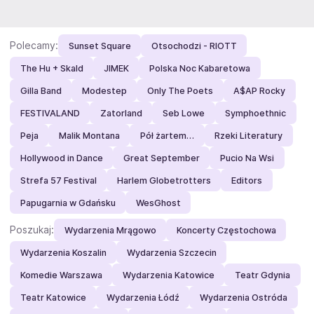
Zobacz też
Polecamy:
Sunset Square
Otsochodzi - RIOTT
The Hu + Skald
JIMEK
Polska Noc Kabaretowa
Gilla Band
Modestep
Only The Poets
A$AP Rocky
FESTIVALAND
Zatorland
Seb Lowe
Symphoethnic
Peja
Malik Montana
Pół żartem…
Rzeki Literatury
Hollywood in Dance
Great September
Pucio Na Wsi
Strefa 57 Festival
Harlem Globetrotters
Editors
Papugarnia w Gdańsku
WesGhost
Poszukaj:
Wydarzenia Mrągowo
Koncerty Częstochowa
Wydarzenia Koszalin
Wydarzenia Szczecin
Komedie Warszawa
Wydarzenia Katowice
Teatr Gdynia
Teatr Katowice
Wydarzenia Łódź
Wydarzenia Ostróda