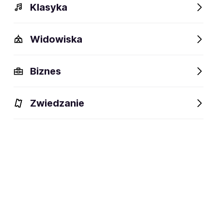
Klasyka
Widowiska
Biznes
Wydarzenia
Bilety
Opis
FAQ
Obiekty w pobliż
Zwiedzanie
Wydarzenia
Aktualne
Wybrane dla Ciebie
Niedostępne w tym obiekcie