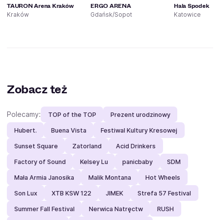
TAURON Arena Kraków
ERGO ARENA
Hala Spodek
Kraków
Gdańsk/Sopot
Katowice
Zobacz też
Polecamy:
TOP of the TOP
Prezent urodzinowy
Hubert.
Buena Vista
Festiwal Kultury Kresowej
Sunset Square
Zatorland
Acid Drinkers
Factory of Sound
Kelsey Lu
panicbaby
SDM
Mała Armia Janosika
Malik Montana
Hot Wheels
Son Lux
XTB KSW 122
JIMEK
Strefa 57 Festival
Summer Fall Festival
Nerwica Natręctw
RUSH