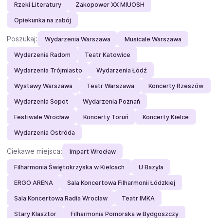
Rzeki Literatury
Zakopower XX MIUOSH
Opiekunka na zabój
Poszukaj:
Wydarzenia Warszawa
Musicale Warszawa
Wydarzenia Radom
Teatr Katowice
Wydarzenia Trójmiasto
Wydarzenia Łódź
Wystawy Warszawa
Teatr Warszawa
Koncerty Rzeszów
Wydarzenia Sopot
Wydarzenia Poznań
Festiwale Wrocław
Koncerty Toruń
Koncerty Kielce
Wydarzenia Ostróda
Ciekawe miejsca:
Impart Wrocław
Filharmonia Świętokrzyska w Kielcach
U Bazyla
ERGO ARENA
Sala Koncertowa Filharmonii Łódzkiej
Sala Koncertowa Radia Wrocław
Teatr IMKA
Stary Klasztor
Filharmonia Pomorska w Bydgoszczy