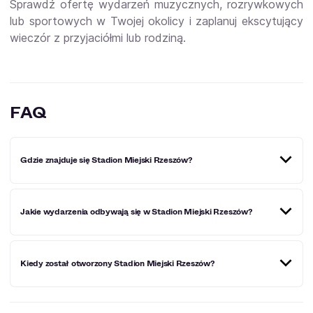
Sprawdź ofertę wydarzeń muzycznych, rozrywkowych
lub sportowych w Twojej okolicy i zaplanuj ekscytujący
wieczór z przyjaciółmi lub rodziną.
FAQ
Gdzie znajduje się Stadion Miejski Rzeszów?
Stadion Miejski Rzeszów znajduje się przy ulicy ul.
Jakie wydarzenia odbywają się w Stadion Miejski Rzeszów?
Hetmańska 69, przy skrzyżowaniu z ulicą Powstańców
Warszawy.
W Stadion Miejski Rzeszów odbywają się liczne
Kiedy został otworzony Stadion Miejski Rzeszów?
wydarzenia sportowe. W przeszłości stadion był również
miejscem imprez rozrywkowych i muzycznych. W obiekcie
dotychczas pojawiły się takie gwiazdy jak: członkowie
zespołu Hey, Piotr Rogucki, Zakopower czy Kayah.
Stadion Miejski Rzeszów został otworzony w 2006 roku i