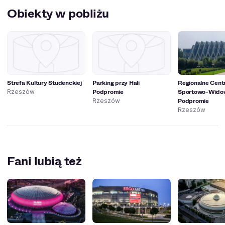
na co dzień jest użytkowany przez drużynę Stal
Obiekty w pobliżu
Rzeszów.
Strefa Kultury Studenckiej
Parking przy Hali
Regionalne Cen
Podpromie
Sportowo-Wido
Rzeszów
Podpromie
Rzeszów
Rzeszów
Fani lubią też