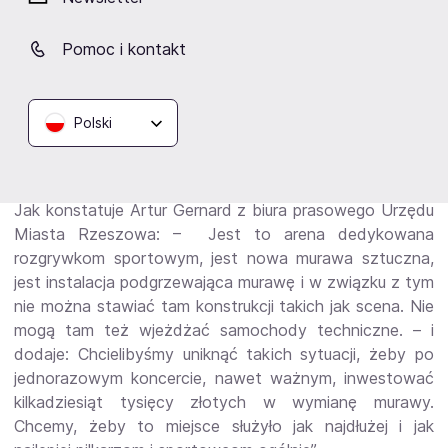
Stadion Miejski Rzeszów – koncerty
Pomoc i kontakt
W pierwszej połowie maja 2021 roku zakończyła się
ostatnia modernizacja
Stadion Miejski Rzeszów.
Koncerty
czy inne wydarzenia rozrywkowe
Polski
odbywające się na stadionie odchodzą do przeszłości.
Organizatorzy tłumaczą tę decyzję kosztownymi
naprawami murawy.
Jak konstatuje Artur Gernard z biura prasowego Urzędu
Miasta Rzeszowa: – Jest to arena dedykowana
rozgrywkom sportowym, jest nowa murawa sztuczna,
jest instalacja podgrzewająca murawę i w związku z tym
nie można stawiać tam konstrukcji takich jak scena. Nie
mogą tam też wjeżdżać samochody techniczne. – i
dodaje: Chcielibyśmy uniknąć takich sytuacji, żeby po
jednorazowym koncercie, nawet ważnym, inwestować
kilkadziesiąt tysięcy złotych w wymianę murawy.
Chcemy, żeby to miejsce służyło jak najdłużej i jak