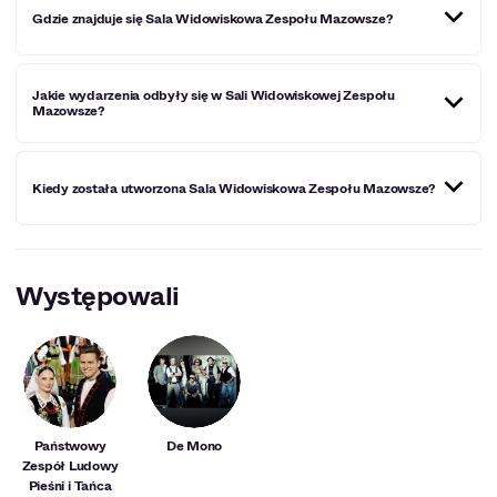
Gdzie znajduje się Sala Widowiskowa Zespołu Mazowsze​?
Sala Widowiskowa Mazowsze znajduje się w Zespole
Jakie wydarzenia odbyły się w Sali Widowiskowej Zespołu
Pałacowo-Parkowym w Karolinie przy ul. Świerkowej 2 w
Mazowsze?
Otrębusach.
W Sali Widowiskowej Zespołu Mazowsze odbyły się
Kiedy została utworzona Sala Widowiskowa Zespołu Mazowsze​​?
koncerty, spektakle i widowiska kabaretowe. Na scenie
wystąpili m.in. Anna Wyszkoni, Pectus. Odegrane zostały
tu pokazy sztuki teatralnej jak – „Czy to Ty?”, „Dziwna
para” oraz „Goło i wesoło”.
Sala Widowiskowa Zespołu Mazowsze została
zmodernizowana i otwarta w październiku w 2009 roku.
Występowali
Państwowy
De Mono
Zespół Ludowy
Pieśni i Tańca