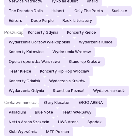
Nerwica Natręctw
Tylko na eBilet
Khalid
The Dresden Dolls
Hubert.
Only The Poets
SunLake
Editors
Deep Purple
Rzeki Literatury
Poszukaj:
Koncerty Gdynia
Koncerty Kielce
Wydarzenia Gorzow Wielkopolski
Wydarzenia Kielce
Koncerty Katowice
Wydarzenia Wrocław
Opera i operetka Warszawa
Stand-up Kraków
Teatr Kielce
Koncerty Hip Hop Wrocław
Koncerty Gdańsk
Wydarzenia Kraków
Wydarzenia Gdynia
Stand-up Poznań
Wydarzenia Łódź
Ciekawe miejsca:
Stary Klasztor
ERGO ARENA
Palladium
Blue Note
Teatr WARSawy
Netto Arena Szczecin
HWS Arena
Spodek
Klub Wytwórnia
MTP Poznań