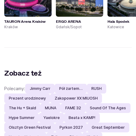
TAURON Arena Kraków
ERGO ARENA
Hala Spodek
Kraków
Gdańsk/Sopot
Katowice
Zobacz też
Polecamy:
Jimmy Carr
Pół żartem…
RUSH
Prezent urodzinowy
Zakopower XX MIUOSH
The Hu + Skald
MUNA
FAME 32
Sound Of The Ages
Hype Summer
Yaelokre
Beata x KAMP!
Olsztyn Green Festival
Pyrkon 2027
Great September