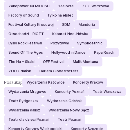
Zakopower XX MIUOSH
Yaelokre
ZOO Warszawa
Factory of Sound
Tylko na eBilet
Festiwal Kultury Kresowej
SDM
Mandoria
Otsochodzi - RIOTT
Kabaret Neo-Nówka
Lyski Rock Festiwal
Pozytywni
Symphoethnic
Sound Of The Ages
Hollywood in Dance
Papa Roach
The Hu + Skald
OFF Festival
Malik Montana
ZOO Gdańsk
Harlem Globetrotters
Poszukaj:
Wydarzenia Katowice
Koncerty Kraków
Wydarzenia Mrągowo
Koncerty Poznań
Teatr Warszawa
Teatr Bydgoszcz
Wydarzenia Gdańsk
Wydarzenia Kalisz
Wydarzenia Nowy Sącz
Teatr dla dzieci Poznań
Teatr Poznań
Koncerty Gorzow Wielkopolski
Koncerty Szczecin