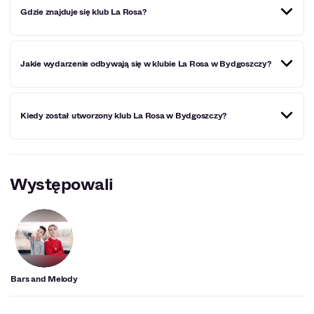
Gdzie znajduje się klub La Rosa?
Klub La Rosa znajduje się na Placu Kościeleckich 3 w
Jakie wydarzenie odbywają się w klubie La Rosa w Bydgoszczy?
Bydgoszczy.
W klubie La Rosa w Bydgoszczy odbywają się koncerty i
Kiedy został utworzony klub La Rosa w Bydgoszczy?
wydarzenia kulturalne. Swoje występy dali ty tacy artyści
jak m.in. Anna Hnatowicz, stand –uperzy Karol Kopiec i
Maciek Adamczyk oraz Bars and Melody.
Klub La Rosa w Bydgoszczy został utworzony w 2020
roku.
Występowali
Bars and Melody