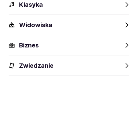
Klasyka
Widowiska
Biznes
Wydarzenia
Opis
FAQ
Występowali
Fani lubią 
Zwiedzanie
Wydarzenia
Aktualne
Wybrane dla Ciebie
Niedostępne w tym obiekcie