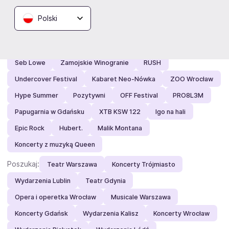
Polecamy:
TOREWAR
Koncerty przy świecach
Polski
Sunset Square
Lyski Rock Festiwal
Tylko na eBilet
A$AP Rocky
Mała Armia Janosika
B-DAY Festival
Seb Lowe
Zamojskie Winogranie
RUSH
Undercover Festival
Kabaret Neo-Nówka
ZOO Wrocław
Hype Summer
Pozytywni
OFF Festival
PRO8L3M
Papugarnia w Gdańsku
XTB KSW 122
Igo na hali
Epic Rock
Hubert.
Malik Montana
Koncerty z muzyką Queen
Poszukaj:
Teatr Warszawa
Koncerty Trójmiasto
Wydarzenia Lublin
Teatr Gdynia
Opera i operetka Wrocław
Musicale Warszawa
Koncerty Gdańsk
Wydarzenia Kalisz
Koncerty Wrocław