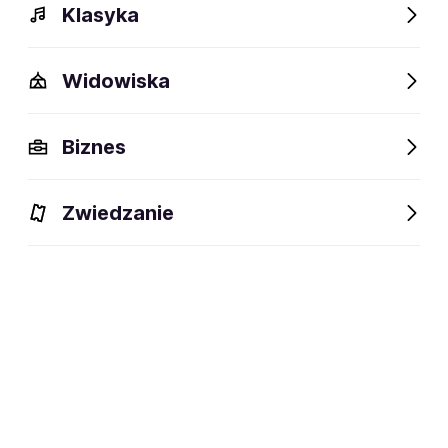
Klasyka
Widowiska
Biznes
Wydarzenia
Opis
Obiekty w pobliżu
Fani lubią t
Zwiedzanie
Wydarzenia
Aktualne
Wybrane dla Ciebie
Niedostępne w tym obiekcie