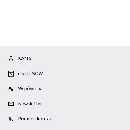
Zabrze
Fani lubią też
Konto
eBilet NOW
TAURON Arena Kraków
ERGO ARENA
Hala Spodek
Kraków
Gdańsk/Sopot
Katowice
Współpraca
Newsletter
Pomoc i kontakt
Zobacz też