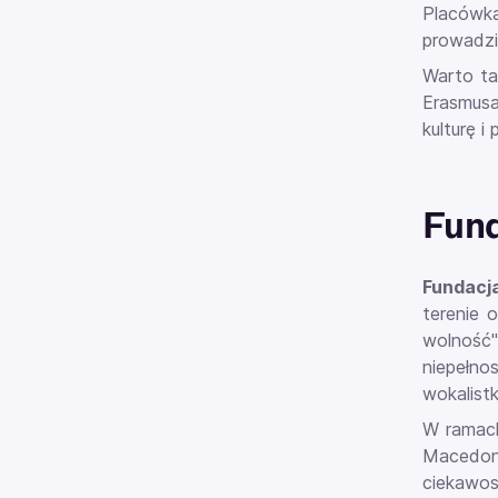
Placówka
prowadzi
Warto t
Erasmusa
kulturę i
Fund
Fundacj
terenie 
wolność"
niepełno
wokalist
W ramach 
Macedon
ciekawos