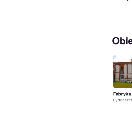
imprez
Placów
Obie
Fabryka
Bydgoszc