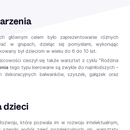
arzenia
ych głównym celem było zaprezentowanie różnych
ać w grupach, dzieląc się pomysłami, wykonując
kowany był dzieciom w wieku do 6 do 10 lat.
cowości cieszył się także warsztat z cyklu "Rodzina
enia
tego typu kierowane są zwykle do najmłodszych –
 dekoracyjnych bałwanków, szyszek, gałązek oraz
 dzieci
zwoju, która pozwala im w rozwoju intelektualnym,
zeroki wybór zajęć pozalekcyjnych, np. warsztaty