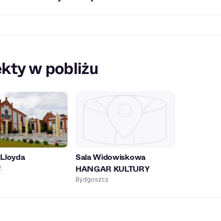
y często nie są niezbędne – wstęp na eventy jest wolny.
ka rozpoczęła działalność w 1995 roku, funkcjonując początk
kty w pobliżu
 Lloyda
Sala Widowiskowa
HANGAR KULTURY
z
Bydgoszcz