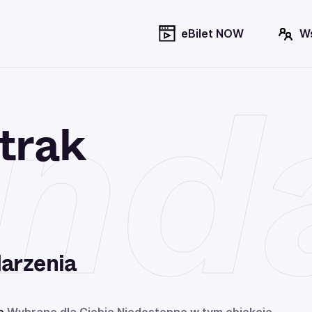
eBilet NOW
W
nd
trak
arzenia