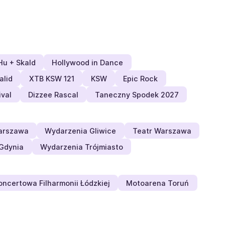
Hu + Skald
Hollywood in Dance
alid
XTB KSW 121
KSW
Epic Rock
ival
Dizzee Rascal
Taneczny Spodek 2027
arszawa
Wydarzenia Gliwice
Teatr Warszawa
 Gdynia
Wydarzenia Trójmiasto
oncertowa Filharmonii Łódzkiej
Motoarena Toruń