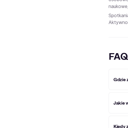
naukowe,
Spotkani
Aktywnoś
FAQ
Gdzie 
Fundac
Jakie 
Placów
Kiedy 