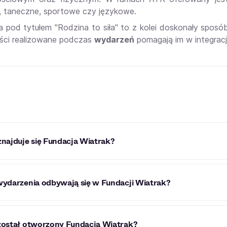
 taneczne, sportowe czy językowe.
a pod tytułem "Rodzina to siła" to z kolei doskonały spos
ci realizowane podczas
wydarzeń
pomagają im w integracj
znajduje się Fundacja Wiatrak?
ja Wiatrak znajduje się w Bydgoszczy przy ulicy Bołtucia 7.
wydarzenia odbywają się w Fundacji Wiatrak?
ka regularnie organizuje różnorodne wydarzenia, m.in. konce
został otworzony Fundacja Wiatrak?