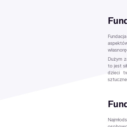
Fund
Fundacj
aspektó
własnorę
Dużym za
to jest s
dzieci 
sztuczne
Fund
Najmłods
osobowo