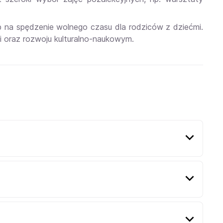
ób na spędzenie wolnego czasu dla rodziców z dziećmi.
i oraz rozwoju kulturalno-naukowym.
rty, warsztaty czy konkursy talentów. Bilety na