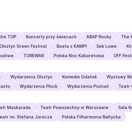
the TOP
Koncerty przy świecach
A$AP Rocky
The 
Olsztyn Green Festival
Beata x KAMP!
Seb Lowe
Kh
ożliwe
TOREWAR
Polska Noc Kabaretowa
OFF Fest
a
Wydarzenia Olsztyn
Komedie Gdańsk
Wystawy W
iasto
Wydarzenia Płock
Wydarzenia Poznań
Teatr
atr Maskarada
Teatr Powszechny w Warszawie
Sala K
eatr im. Stefana Jaracza
Polska Filharmonia Bałtycka