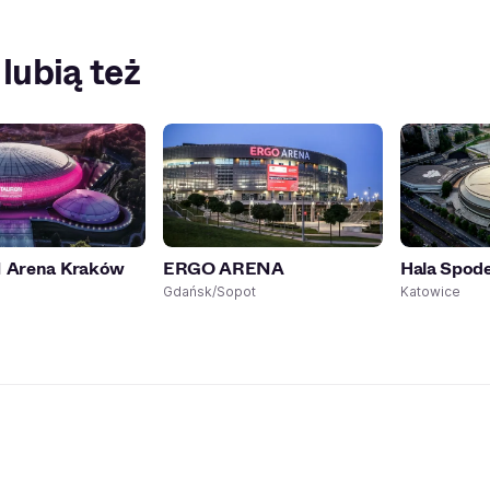
 lubią też
Arena Kraków
ERGO ARENA
Hala Spod
Gdańsk/Sopot
Katowice