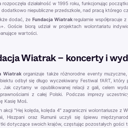
 rozpoczęła działalność w 1995 roku, funkcjonując początko
 dodatkowo niepubliczne przedszkole, nad pracą którego 
akże dodać, że
Fundacja Wiatrak
regularnie współpracuje z
+. Goście biorą udział w projektach wolontariatu indywi
 panujące wartości.
acja Wiatrak – koncerty i wy
a Wiatrak
organizuje także różnorodne eventy muzyczne
obiektu odbył się długo wyczekiwany Festiwal fART, który
. Jak czytamy w opublikowanej relacji z gali, celem wyda
sprawnościami z całej Polski. Podczas imprezy uczestn
kę Kasię Moś.
akcji "Hej kolęda, kolęda 4" zagraniczni wolontariusze z Włoc
ii, Hiszpani oraz Rumunii uczyli się śpiewu międzynar
tki dotyczące swoich krajów, częstując pozostałych gości t