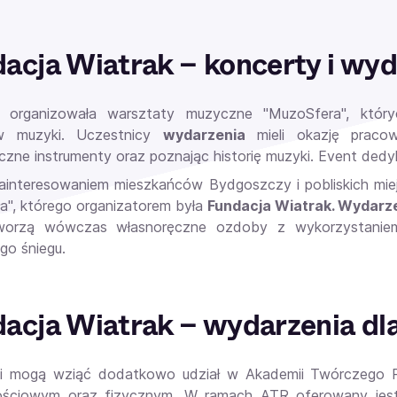
acja Wiatrak – koncerty i wyd
a organizowała warsztaty muzyczne "MuzoSfera", któr
w muzyki. Uczestnicy
wydarzenia
mieli okazję pracow
czne instrumenty oraz poznając historię muzyki. Event dedy
interesowaniem mieszkańców Bydgoszczy i pobliskich miejs
iła", którego organizatorem była
Fundacja Wiatrak. Wydarz
tworzą wówczas własnoręczne ozdoby z wykorzystaniem
go śniegu.
acja Wiatrak – wydarzenia dla
i mogą wziąć dodatkowo udział w Akademii Twórczego Ro
ściowym oraz fizycznym. W ramach ATR oferowany jest s