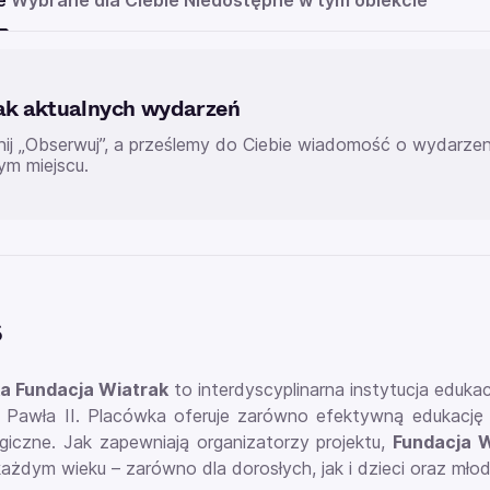
e
Wybrane dla Ciebie
Niedostępne w tym obiekcie
ak aktualnych wydarzeń
knij „Obserwuj”, a prześlemy do Ciebie wiadomość o wydarz
ym miejscu.
s
a Fundacja Wiatrak
to interdyscyplinarna instytucja eduka
 Pawła II. Placówka oferuje zarówno efektywną edukację 
giczne. Jak zapewniają organizatorzy projektu,
Fundacja 
ażdym wieku – zarówno dla dorosłych, jak i dzieci oraz młod