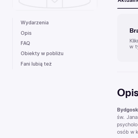
Aktualn
Wydarzenia
Br
Opis
Kli
FAQ
w t
Obiekty w pobliżu
Fani lubią też
Opi
Bydgosk
św. Jana
psycholo
osób w k