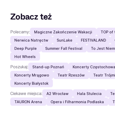
Zobacz też
Polecamy:
Magiczne Zakończenie Wakacji
TOP of 
Nerwica Natręctw
SunLake
FESTIVALAND
Deep Purple
Summer Fall Festival
To Jest Niem
Hot Wheels
Poszukaj:
Stand-up Poznań
Koncerty Częstochow
Koncerty Mrągowo
Teatr Rzeszów
Teatr Trójm
Koncerty Białystok
Ciekawe miejsca:
A2 Wrocław
Hala Stulecia
Te
TAURON Arena
Opera i Filharmonia Podlaska
T