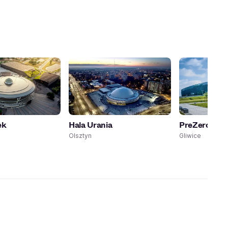
ek
Hala Urania
PreZero Are
Olsztyn
Gliwice