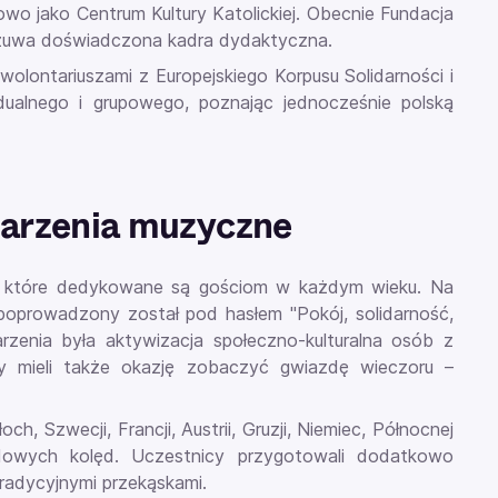
wo jako Centrum Kultury Katolickiej. Obecnie Fundacja
czuwa doświadczona kadra dydaktyczna.
 wolontariuszami z Europejskiego Korpusu Solidarności i
dualnego i grupowego, poznając jednocześnie polską
darzenia muzyczne
, które dedykowane są gościom w każdym wieku. Na
 poprowadzony został pod hasłem "Pokój, solidarność,
rzenia była aktywizacja społeczno-kulturalna osób z
icy mieli także okazję zobaczyć gwiazdę wieczoru –
h, Szwecji, Francji, Austrii, Gruzji, Niemiec, Północnej
odowych kolęd. Uczestnicy przygotowali dodatkowo
radycyjnymi przekąskami.