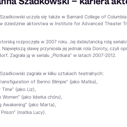
nna Szadkowski – kariera akt
Szadkowski uczyła się także w Barnard College of Columbia U
 w dziedzinie aktorstwa w Institute for Advanced Theater Tr
ktorską rozpoczęła w 2007 roku. Jej debiutancką rolą serial
 Największą sławę przyniosła jej jednak rola Doroty, czyli op
dorf. Zagrała ją w serialu „Plotkara” w latach 2007-2012.
Szadkowski zagrała w kilku sztukach teatralnych:
ransfiguration of Benno Blimpie” (jako Matka),
 Time” (jako Liz),
n Women” (jako liderka chóru),
g Awakening” (jako Marta),
s Prison” (matka Lucy).