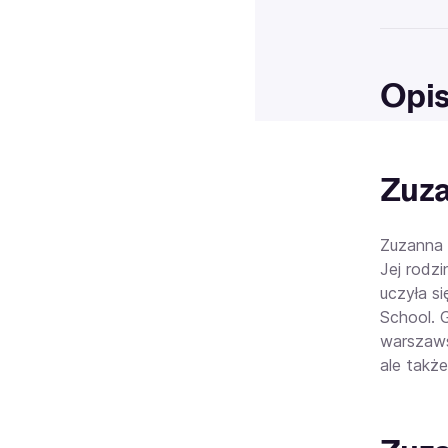
Opi
Zuz
Zuzanna 
Jej rodz
uczyła s
School. 
warszaws
ale także