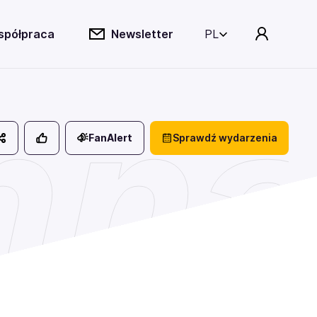
spółpraca
Newsletter
PL
nna
FanAlert
Sprawdź wydarzenia