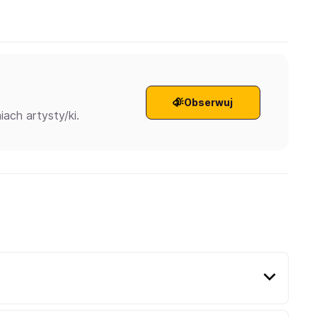
Obserwuj
ach artysty/ki.