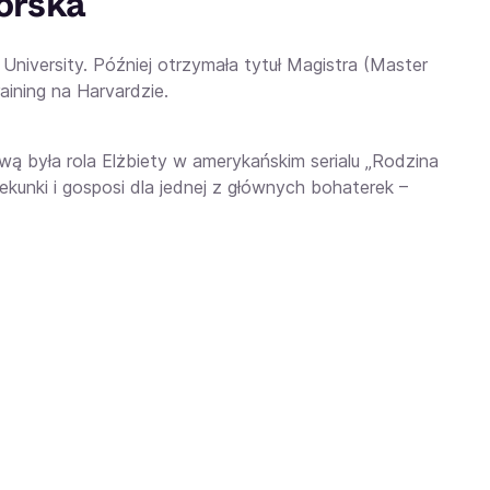
orska
niversity. Później otrzymała tytuł Magistra (Master
aining na Harvardzie.
ową była rola Elżbiety w amerykańskim serialu „Rodzina
iekunki i gosposi dla jednej z głównych bohaterek –