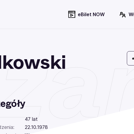
eBilet NOW
W
za
dkowski
egóły
47 lat
dzenia:
22.10.1978