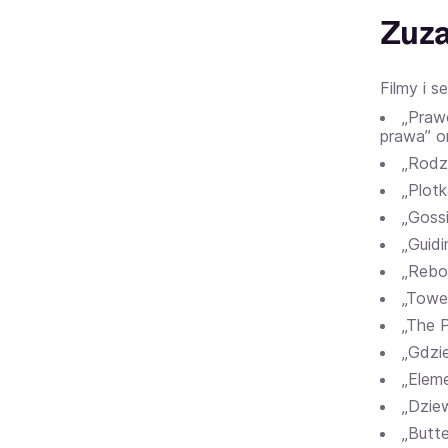
Zuza
Filmy i s
„Prawo
prawa” o
„Rodzi
„Plotk
„Gossi
„Guidi
„Rebor
„Tower
„The P
„Gdzie
„Eleme
„Dziew
„Butte