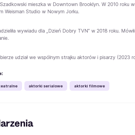
Szadkowski mieszka w Downtown Brooklyn. W 2010 roku ws
am Weisman Studio w Nowym Jorku.
udzieliła wywiadu dla „Dzień Dobry TVN” w 2018 roku. Mówiła
nie.
bierze udział we wspólnym strajku aktorów i pisarzy (2023 ro
e:
teatralne
aktorki serialowe
aktorki filmowe
arzenia