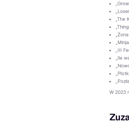
„Growi
„Loser
„The K
„Thing
„Żona 
„Minja
„III F
„Ile w
„Nowo
„Plotk
„Pozła
W 2023 r
Zuza