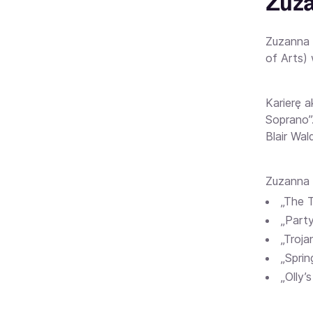
Zuza
Zuzanna 
of Arts)
Karierę a
Soprano”.
Blair Wal
Zuzanna 
„The T
„Party
„Troja
„Sprin
„Olly’