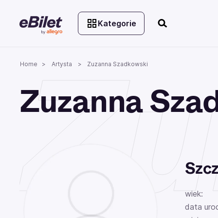
Kategorie
Zu
Home
Artysta
Zuzanna Szadkowski
Zuzanna Sza
Szcz
wiek:
data uro