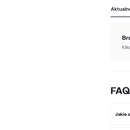
Aktualn
Br
Kli
FAQ
Jakie 