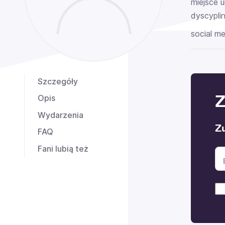
miejsce u
dyscyplin
social me
Szczegóły
Z
Opis
Wydarzenia
Z
FAQ
Fani lubią też