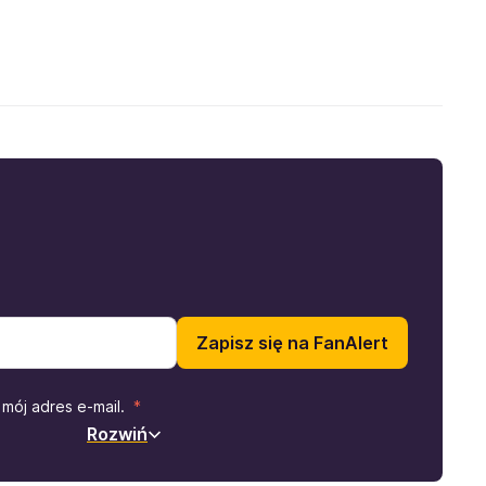
Zapisz się na FanAlert
mój adres e-mail.
Rozwiń