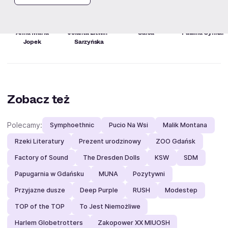
Anna Maria
Jolanta Litwin-
Sarsa
Paulina Cynkar
Jopek
Sarzyńska
Zobacz też
Polecamy:
Symphoethnic
Pucio Na Wsi
Malik Montana
Rzeki Literatury
Prezent urodzinowy
ZOO Gdańsk
Factory of Sound
The Dresden Dolls
KSW
SDM
Papugarnia w Gdańsku
MUNA
Pozytywni
Przyjazne dusze
Deep Purple
RUSH
Modestep
TOP of the TOP
To Jest Niemożliwe
Harlem Globetrotters
Zakopower XX MIUOSH