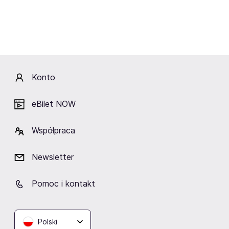
Wydarzenia
Aktualne
Wybrane dla Ciebie
Zakończone
Konto
Brak aktualnych wydarzeń
Kliknij „Obserwuj”, a prześlemy do Ciebie
wiadomość o wydarzeniach artysty/ki.
eBilet NOW
Współpraca
Obserwuj
Newsletter
Pomoc i kontakt
Fani lubią też
Polski