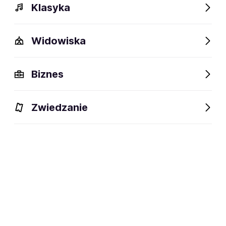
Klasyka
Widowiska
Szczegóły
Opis
Wydarzenia
Fani lubią też
Biznes
Szczegóły
Zwiedzanie
social media:
Zapisz się na
Pola Rise