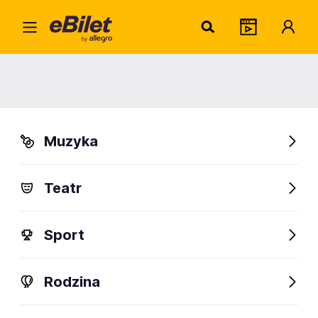
Pola 
Home
Artysta
Pola Rise
Pola Rise
Muzyka
Sprawdź wydarzenia
Teatr
FanAlert
Sport
Rodzina