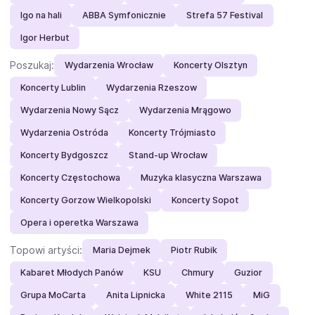
Igo na hali
ABBA Symfonicznie
Strefa 57 Festival
Igor Herbut
Poszukaj:
Wydarzenia Wrocław
Koncerty Olsztyn
Koncerty Lublin
Wydarzenia Rzeszow
Wydarzenia Nowy Sącz
Wydarzenia Mrągowo
Wydarzenia Ostróda
Koncerty Trójmiasto
Koncerty Bydgoszcz
Stand-up Wrocław
Koncerty Częstochowa
Muzyka klasyczna Warszawa
Koncerty Gorzow Wielkopolski
Koncerty Sopot
Opera i operetka Warszawa
Topowi artyści:
Maria Dejmek
Piotr Rubik
Kabaret Młodych Panów
KSU
Chmury
Guzior
Grupa MoCarta
Anita Lipnicka
White 2115
MiG