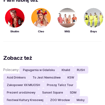
Skolim
Cleo
MiG
Boys
Zobacz też
Polecamy:
Papugarnia w Gdańsku
Khalid
RUSH
Acid Drinkers
To Jest Niemożliwe
KSW
Zakopower XX MIUOSH
Proszę Tańcz Tour
Prezent urodzinowy
Sunset Square
SDM
Festiwal Kultury Kresowej
ZOO Wrocław
Moby