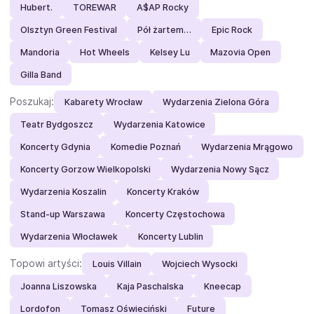
Hubert.
TOREWAR
A$AP Rocky
Olsztyn Green Festival
Pół żartem…
Epic Rock
Mandoria
Hot Wheels
Kelsey Lu
Mazovia Open
Gilla Band
Poszukaj:
Kabarety Wrocław
Wydarzenia Zielona Góra
Teatr Bydgoszcz
Wydarzenia Katowice
Koncerty Gdynia
Komedie Poznań
Wydarzenia Mrągowo
Koncerty Gorzow Wielkopolski
Wydarzenia Nowy Sącz
Wydarzenia Koszalin
Koncerty Kraków
Stand-up Warszawa
Koncerty Częstochowa
Wydarzenia Włocławek
Koncerty Lublin
Topowi artyści:
Louis Villain
Wojciech Wysocki
Joanna Liszowska
Kaja Paschalska
Kneecap
Lordofon
Tomasz Oświeciński
Future