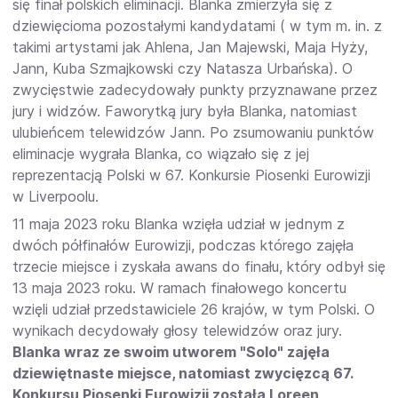
się finał polskich eliminacji. Blanka zmierzyła się z
dziewięcioma pozostałymi kandydatami ( w tym m. in. z
takimi artystami jak Ahlena, Jan Majewski, Maja Hyży,
Jann, Kuba Szmajkowski czy Natasza Urbańska). O
zwycięstwie zadecydowały punkty przyznawane przez
jury i widzów. Faworytką jury była Blanka, natomiast
ulubieńcem telewidzów Jann. Po zsumowaniu punktów
eliminacje wygrała Blanka, co wiązało się z jej
reprezentacją Polski w 67. Konkursie Piosenki Eurowizji
w Liverpoolu.
11 maja 2023 roku Blanka wzięła udział w jednym z
dwóch półfinałów Eurowizji, podczas którego zajęła
trzecie miejsce i zyskała awans do finału, który odbył się
13 maja 2023 roku. W ramach finałowego koncertu
wzięli udział przedstawiciele 26 krajów, w tym Polski. O
wynikach decydowały głosy telewidzów oraz jury.
Blanka wraz ze swoim utworem "Solo" zajęła
dziewiętnaste miejsce, natomiast zwycięzcą 67.
Konkursu Piosenki Eurowizji została Loreen,