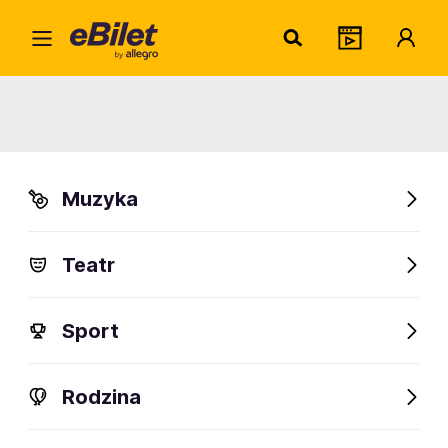
Blan
Home
Artysta
Blanka
Blanka
Muzyka
Sprawdź wydarzenia
Teatr
FanAlert
86
Sport
Rodzina