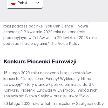
która prezentuje najczęściej odtwarzane utwory w
Polski
polskich rozgłośniach radiowych.
31 grudnia 2022 roku Blanka zaprezentowała swój utwór
podczas "Sylwestra Marzeń z Dwójką", 22 lutego 2023
roku podczas odcinka "You Can Dance – Nowa
generacja", 3 kwietnia 2022 roku na koncercie
promocyjnym w Tel Awiwie, a 29 kwietnia 2023 roku
podczas finału programu "The Voice Kids".
Konkurs Piosenki Eurowizji
15 lutego 2023 roku ogłoszono listę uczestników
koncertu "Tu bije serce Europy! Wybieramy hit na
Eurowizję!", który stanowił polskie eliminacje do 67.
Konkursu Piosenki Eurowizji w Liverpoolu. Wśród nich
znalazła się Blanka Stajkow oraz jej utwór "Solo".
26 lutego 2023 roku w hali Transcolor w Szeligach odbył