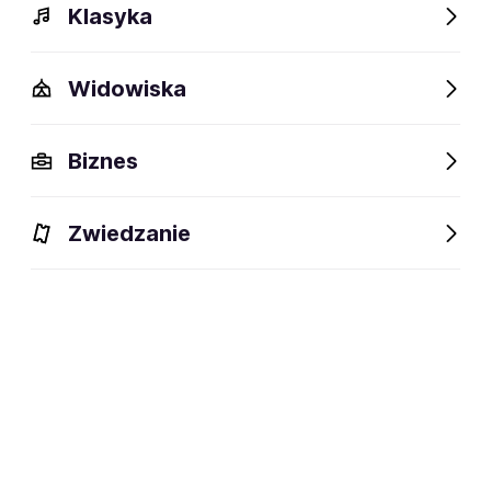
Klasyka
Widowiska
Szczegóły
Opis
Wydarzenia
FAQ
Fani lubią też
Biznes
Szczegóły
Zwiedzanie
aktor, stand-uper
dyscyplina:
social media:
Zapisz się na
Paweł Rupala