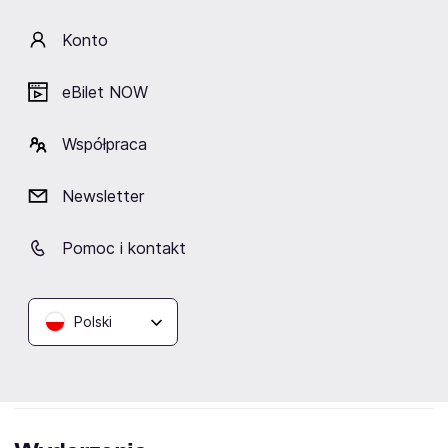
Na tym artysta nie poprzestał. W 2019 roku stworzył
spektakl „My Way, My Dream, My Life”. Widowisko to
Konto
nie tylko gra aktorska, ale także znana muzyka,
prezentacje multimedialne, monologi, żarty i wiele
eBilet NOW
innych.
Niedługo później na scenie pojawiła się kolejna odsłona
Współpraca
Rewii Drag Queen „Diamonds of the Night”. Tym razem
Papina McQueen wystąpiła z Savannah Crystal, Shady
Newsletter
Lady, Ka Katharsis oraz Victorem Febo. Widzowie mogli
usłyszeć zagraniczne piosenki, które niejednokrotnie
Pomoc i kontakt
były śpiewane na światowych estradach.
Kategorie:
Polski
polscy stand-uperzy
aktorzy teatralni
aktorzy polscy
aktorzy musicalowi