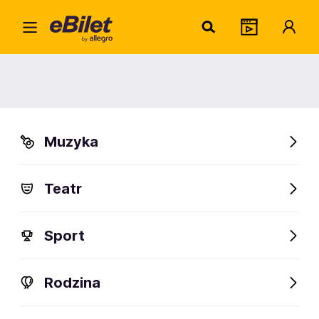
Pawe
Home
Artysta
Paweł Rupala
Paweł Rupala
Muzyka
Sprawdź wydarzenia
Teatr
FanAlert
Sport
Rodzina