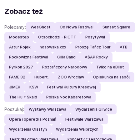
Zobacz też
Polecamy:
WesGhost
Od Nowa Festiwal
Sunset Square
Modestep
Otsochodzi - RIOTT
Pozytywni
Artur Rojek
nosowska.xxx
Proszę Tańcz Tour
ATB
Rockowizna Festiwal
Gilla Band
A$AP Rocky
Pyrkon 2027
Roztańczony Narodowy
Tylko na eBilet
FAME 32
Hubert.
ZOO Wrocław
Opiekunka na zabój
JIMEK
KSW
Festiwal Kultury Kresowej
The Hu + Skald
Polska Noc Kabaretowa
Poszukaj:
Wystawy Warszawa
Wydarzenia Gliwice
Opera i operetka Poznań
Festiwale Warszawa
Wydarzenia Olsztyn
Wydarzenia Wałbrzych
Teatr dla dzieci Warszawa
Koncerty Częstochowa