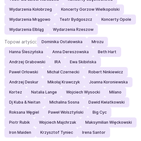
Wydarzenia Kołobrzeg
Koncerty Gorzow Wielkopolski
Wydarzenia Mrągowo
Teatr Bydgoszcz
Koncerty Opole
Wydarzenia Elbląg
Wydarzenia Rzeszow
Topowi artyści:
Dominika Ostałowska
Mrozu
Hanna Śleszyńska
Anna Dereszowska
Beth Hart
Andrzej Grabowski
IRA
Ewa Skibińska
Paweł Orłowski
Michał Czernecki
Robert Ninkiewicz
Andrzej Deskur
Mikołaj Krawczyk
Joanna Koroniewska
Kortez
Natalia Lange
Wojciech Wysocki
Milano
Dj Kuba & Neitan
Michalina Sosna
Dawid Kwiatkowski
Roksana Węgiel
Paweł Wolsztyński
Big Cyc
Piotr Rubik
Wojciech Majchrzak
Maksymilian Więckowski
Iron Maiden
Krzysztof Tyniec
Irena Santor